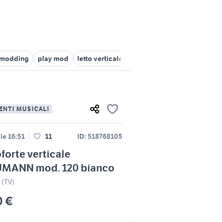
 modding
play mod
letto verticale
pianoforte acustico vertica
ENTI MUSICALI
lle 16:51
11
ID: 518768105
forte verticale
MANN mod. 120 bianco
 (TV)
0 €