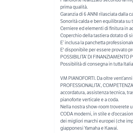
prima qualità.
Garanzia di 6 ANNI rilasciata dalla c
Sonorità calda e ben equilibrata su t
Cerniere ed elementi di finitura in a
Coperchio della tastiera dotato di si
E’ inclusa la panchetta professionale 
E' disponibile per essere provato p
POSSIBILITA’ DI FINANZIAMENTO
Possibilità di consegna in tutta Italia
VM PIANOFORTI. Da oltre vent’anni
PROFESSIONALITA’, COMPETENZA, Q
accordatura, assistenza tecnica, tra
pianoforte verticale e a coda.
Nella nostra show-room troverete 
CODA moderni, in stile e d’occasione
dei migliori marchi europei (che im
giapponesi Yamaha e Kawai.