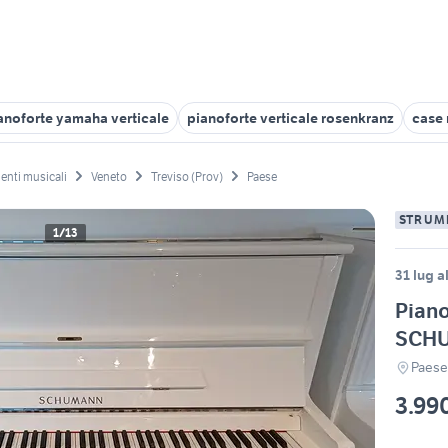
anoforte yamaha verticale
pianoforte verticale rosenkranz
case
enti musicali
Veneto
Treviso (Prov)
Paese
STRUM
1/13
31 lug a
Piano
SCHU
Paese
3.99