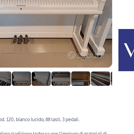
120, bianco lucido, 88 tasti, 3 pedali.
liore tradizione tedesca con l’impiego di materiali di