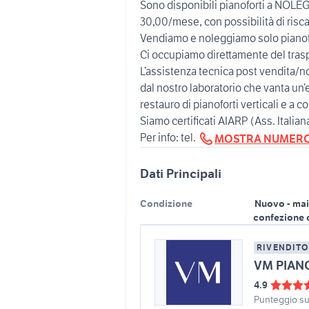
Sono disponibili pianoforti a NOLE
30,00/mese, con possibilità di risca
Vendiamo e noleggiamo solo pianof
Ci occupiamo direttamente del trasp
L’assistenza tecnica post vendita/n
dal nostro laboratorio che vanta u
restauro di pianoforti verticali e a c
Siamo certificati AIARP (Ass. Italian
Per info: tel.
MOSTRA NUMER
Dati Principali
Condizione
Nuovo - mai
confezione 
RIVENDITO
VM PIAN
4.9
Punteggio s