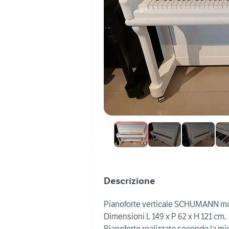
Descrizione
Pianoforte verticale SCHUMANN mod. 
Dimensioni L 149 x P 62 x H 121 cm.
Pianoforte realizzato secondo la mig