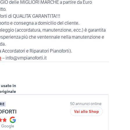
GGIO delle MIGLIORI MARCHE a partire da Euro
tto.
orti di QUALITA’ GARANTITA!!!
orto e consegna a domicilio del cliente.
oleggio (accordatura, manutenzione, ecc.) è garantita
n’esperienza più che ventennale nella manutenzione e
oda.
a Accordatori e Riparatori Pianoforti).
– info@vmpianoforti.it
O
 usato in
originale
50 annunci online
RE
OFORTI
Vai allo Shop
u Google