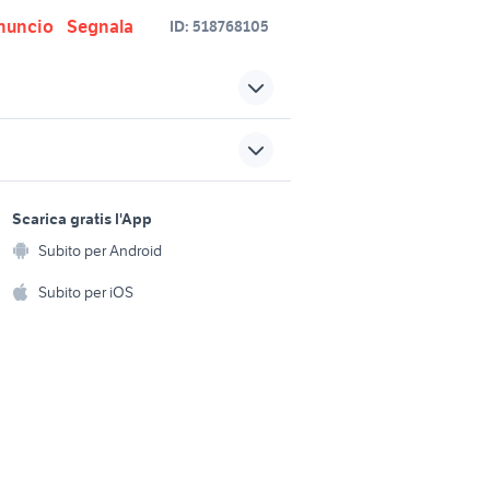
nuncio
Segnala
ID:
518768105
pianoforti Puglia
 musicali
pianoforte strumenti musicali
Toscana
sports e hobby
coda
pianoforte strumenti musicali
a
Scarica gratis l'App
Animali
Lecce provincia
Subito per Android
ento e
Accessori per animali
i musicali
pianoforte verticale strumenti
hi
Subito per iOS
musicali Roma
Musica e Film
omestici
tamaki
Libri e Riviste
e Fai da te
Reggio
tromba yamaha usata
Strumenti Musicali
amento e
ri
Sports
 i bambini
Biciclette