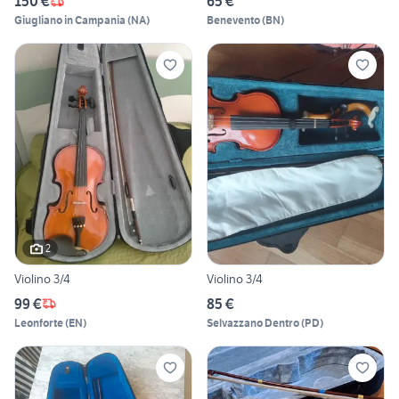
150 €
65 €
Giugliano in Campania
(
NA
)
Benevento
(
BN
)
2
Violino 3/4
Violino 3/4
99 €
85 €
Leonforte
(
EN
)
Selvazzano Dentro
(
PD
)