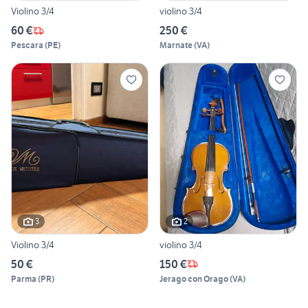
Violino 3/4
violino 3/4
60 €
250 €
Pescara
(
PE
)
Marnate
(
VA
)
3
2
Violino 3/4
violino 3/4
50 €
150 €
Parma
(
PR
)
Jerago con Orago
(
VA
)