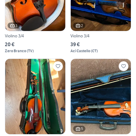
3
2
Violino 3/4
Violino 3/4
20 €
39 €
Zero Branco
(
TV
)
Aci Castello
(
CT
)
5