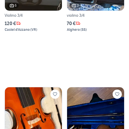
6
3
Violino 3/4
violino 3/4
120 €
70 €
Castel d'Azzano
(
VR
)
Alghero
(
SS
)