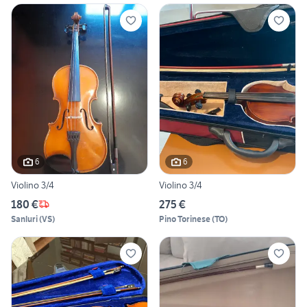
6
6
Violino 3/4
Violino 3/4
180 €
275 €
Sanluri
(
VS
)
Pino Torinese
(
TO
)