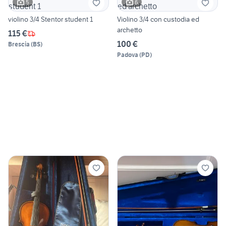
5
6
violino 3/4 Stentor student 1
Violino 3/4 con custodia ed
archetto
115 €
100 €
Brescia
(
BS
)
Padova
(
PD
)