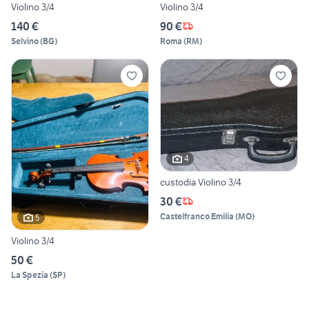
Violino 3/4
Violino 3/4
140 €
90 €
Selvino
(
BG
)
Roma
(
RM
)
4
custodia Violino 3/4
30 €
Castelfranco Emilia
(
MO
)
5
Violino 3/4
50 €
La Spezia
(
SP
)