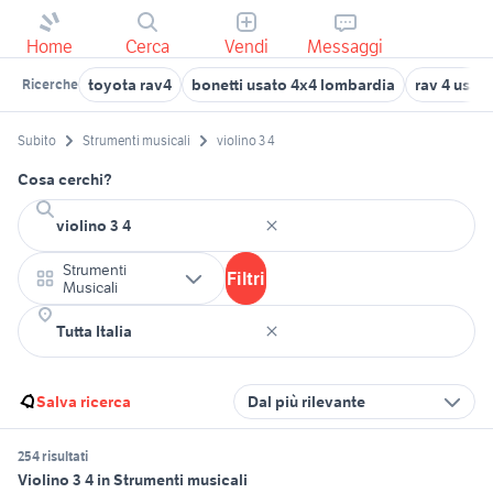
Home
Cerca
Vendi
Messaggi
toyota rav4
bonetti usato 4x4 lombardia
rav 4 usat
Ricerche
Subito
Strumenti musicali
violino 3 4
Cosa cerchi?
Strumenti
Filtri
Musicali
Salva ricerca
Dal più rilevante
254 risultati
Violino 3 4 in Strumenti musicali