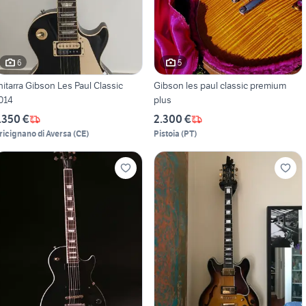
6
5
hitarra Gibson Les Paul Classic
Gibson les paul classic premium
014
plus
.350 €
2.300 €
ricignano di Aversa
(
CE
)
Pistoia
(
PT
)