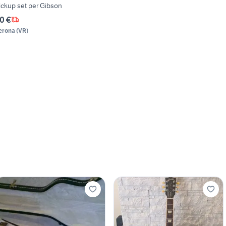
ickup set per Gibson
0 €
erona
(
VR
)