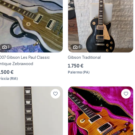
3
6
007 Gibson Les Paul Classic
Gibson Traditional
ntique Zebrawood
1.750 €
.500 €
Palermo
(
PA
)
riccia
(
RM
)