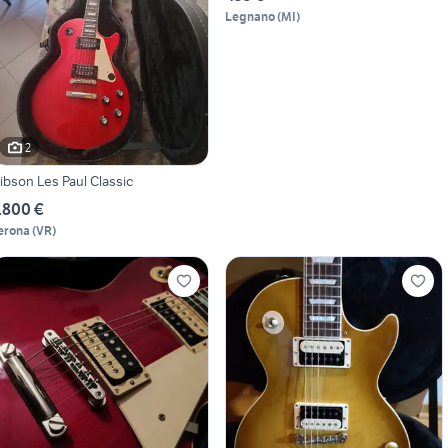
Legnano
(
MI
)
2
ibson Les Paul Classic
.800 €
erona
(
VR
)