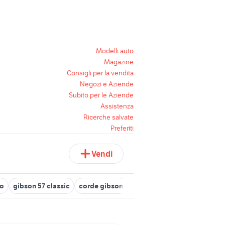
Modelli auto
Magazine
Consigli per la vendita
Negozi e Aziende
Subito per le Aziende
Assistenza
Ricerche salvate
Preferiti
Vendi
to
gibson 57 classic
corde gibson
gibson 498t
gibson 12 co