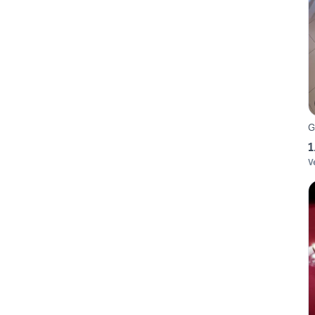
G
1
V