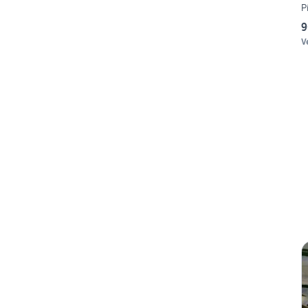
P
9
V