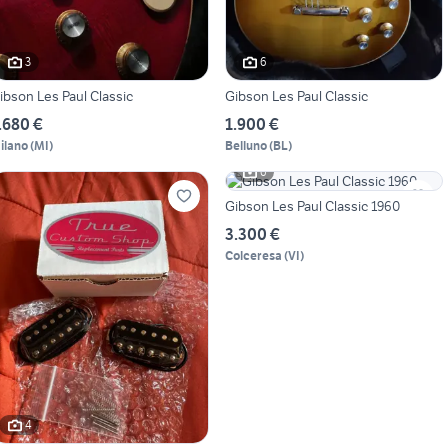
3
6
ibson Les Paul Classic
Gibson Les Paul Classic
.680 €
1.900 €
ilano
(
MI
)
Belluno
(
BL
)
6
Gibson Les Paul Classic 1960
3.300 €
Colceresa
(
VI
)
4