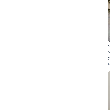
2
A
2
A