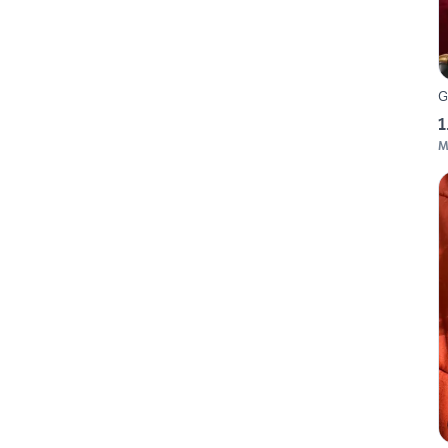
G
1
M