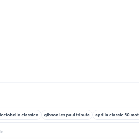
icciobello classico
gibson les paul tribute
aprilia classic 50 mo
ic