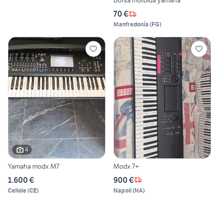
Borsa morbida yamaha
70 €
Manfredonia
(
FG
)
4
Yamaha modx M7
Modx 7+
1.600 €
900 €
Cellole
(
CE
)
Napoli
(
NA
)