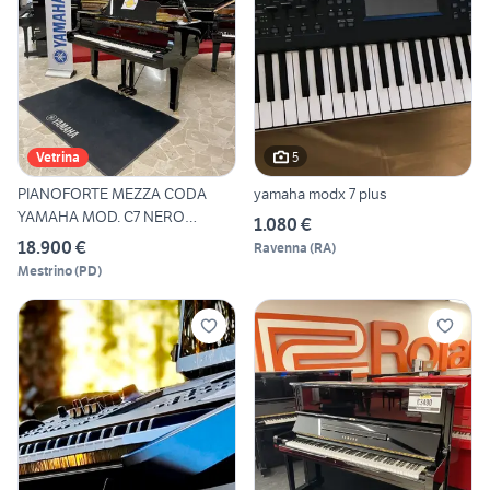
5
Vetrina
PIANOFORTE MEZZA CODA
yamaha modx 7 plus
YAMAHA MOD. C7 NERO
1.080 €
LUCIDO
18.900 €
Ravenna
(
RA
)
Mestrino
(
PD
)