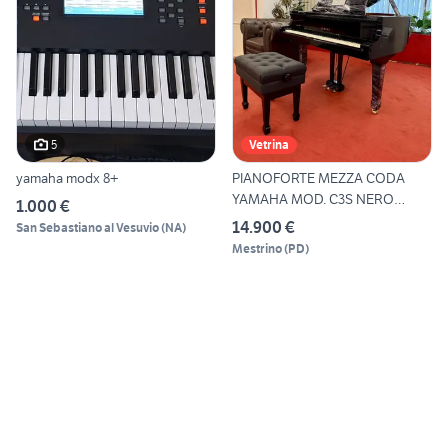
5
Vetrina
yamaha modx 8+
PIANOFORTE MEZZA CODA
YAMAHA MOD. C3S NERO
1.000 €
LUCIDO
14.900 €
San Sebastiano al Vesuvio
(
NA
)
Mestrino
(
PD
)