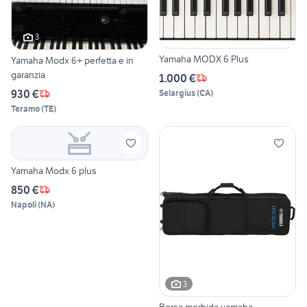
3
Yamaha MODX 6 Plus
Yamaha Modx 6+ perfetta e in
garanzia
1.000 €
930 €
Selargius
(
CA
)
Teramo
(
TE
)
Yamaha Modx 6 plus
850 €
Napoli
(
NA
)
3