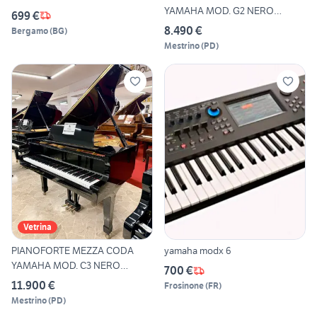
YAMAHA MOD. G2 NERO
699 €
LUCIDO
8.490 €
Bergamo
(
BG
)
Mestrino
(
PD
)
Vetrina
PIANOFORTE MEZZA CODA
yamaha modx 6
YAMAHA MOD. C3 NERO
700 €
LUCIDO
11.900 €
Frosinone
(
FR
)
Mestrino
(
PD
)