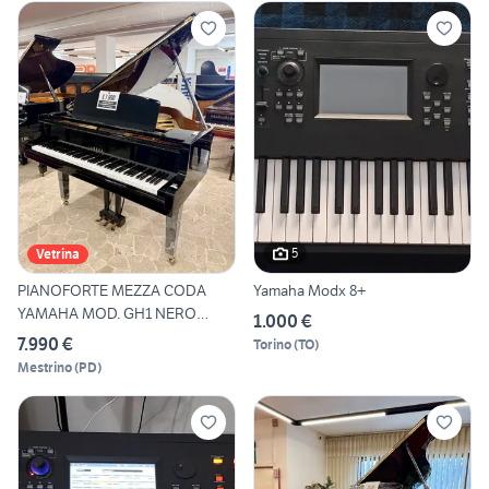
5
Vetrina
PIANOFORTE MEZZA CODA
Yamaha Modx 8+
YAMAHA MOD. GH1 NERO
1.000 €
LUCIDO
7.990 €
Torino
(
TO
)
Mestrino
(
PD
)