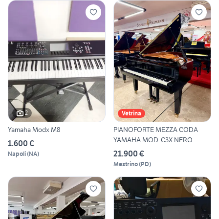
2
Vetrina
Yamaha Modx M8
PIANOFORTE MEZZA CODA
YAMAHA MOD. C3X NERO
1.600 €
LUCIDO
21.900 €
Napoli
(
NA
)
Mestrino
(
PD
)