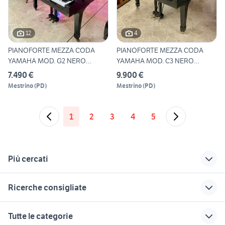
12
4
PIANOFORTE MEZZA CODA
PIANOFORTE MEZZA CODA
YAMAHA MOD. G2 NERO
YAMAHA MOD. C3 NERO
LUCIDO
LUCIDO
7.490 €
9.900 €
Mestrino
(
PD
)
Mestrino
(
PD
)
1
2
3
4
5
Più cercati
Correlati
Richerche simili
Suggerimenti
Ricerche consigliate
yamaha aerox 50 in
yamaha apx
yamaha drum
lazio
pearl eliminator
basso tuba sib
yamaha workstation
ddj 800 usata
Tutte le categorie
mixer yamaha
amplificatori marshall
yamaha piaggero
tamaki
midas venice