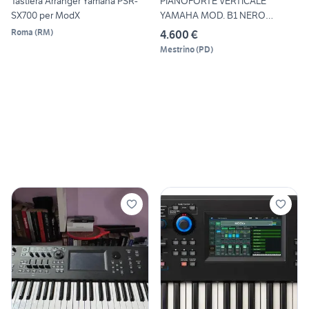
Tastiera Arranger Yamaha PSR-
PIANOFORTE VERTICALE
SX700 per ModX
YAMAHA MOD. B1 NERO
LUCIDO +
Roma
(
RM
)
4.600 €
Mestrino
(
PD
)