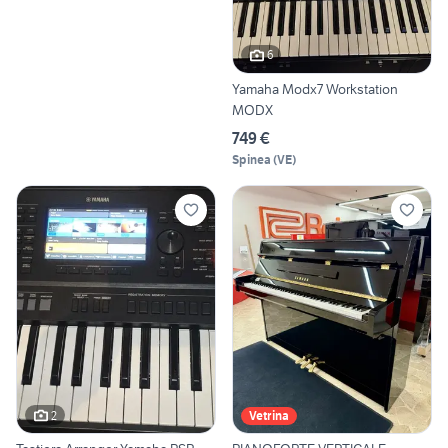
6
Yamaha Modx7 Workstation
MODX
749 €
Spinea
(
VE
)
2
Vetrina