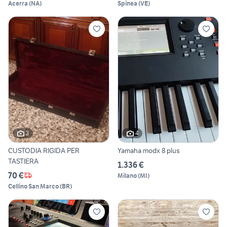
Acerra
(
NA
)
Spinea
(
VE
)
3
4
CUSTODIA RIGIDA PER
Yamaha modx 8 plus
TASTIERA
1.336 €
70 €
Milano
(
MI
)
Cellino San Marco
(
BR
)