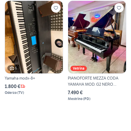
6
Vetrina
Yamaha modx-8+
PIANOFORTE MEZZA CODA
YAMAHA MOD. G2 NERO
1.800 €
LUCIDO
7.490 €
Oderzo
(
TV
)
Mestrino
(
PD
)