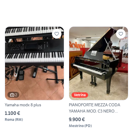
2
Vetrina
Yamaha modx 8 plus
PIANOFORTE MEZZA CODA
YAMAHA MOD. C3 NERO
1.100 €
LUCIDO
9.900 €
Roma
(
RM
)
Mestrino
(
PD
)