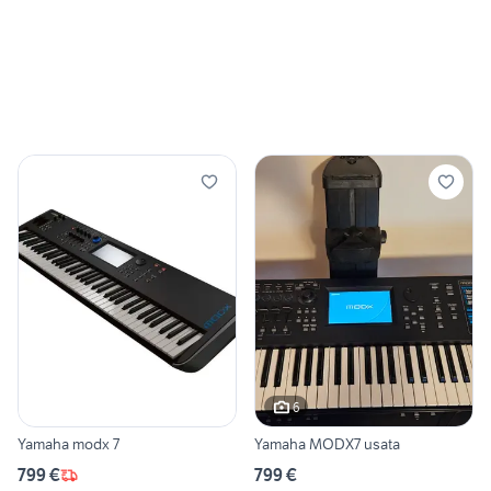
6
Yamaha modx 7
Yamaha MODX7 usata
799 €
799 €