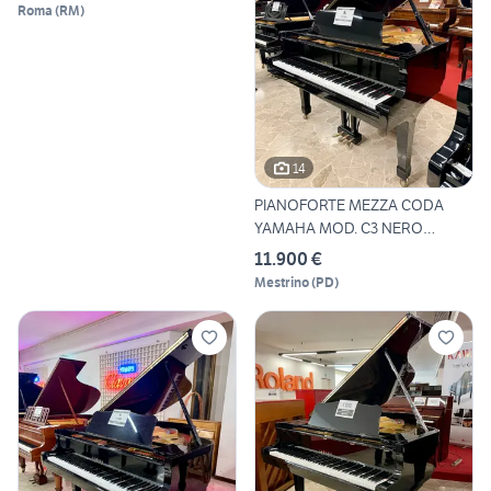
Roma
(
RM
)
14
PIANOFORTE MEZZA CODA
YAMAHA MOD. C3 NERO
LUCIDO
11.900 €
Mestrino
(
PD
)