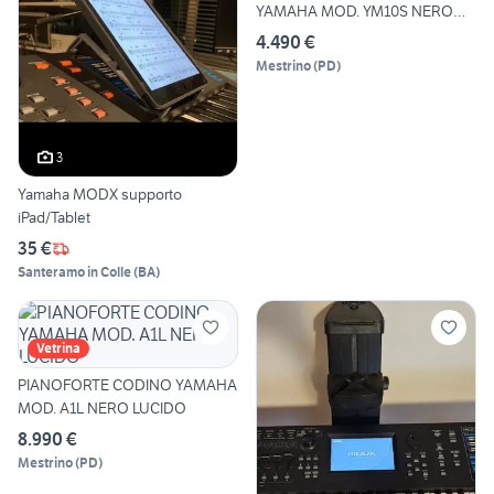
YAMAHA MOD. YM10S NERO
LUCIDO
4.490 €
Mestrino
(
PD
)
3
Yamaha MODX supporto
iPad/Tablet
35 €
Santeramo in Colle
(
BA
)
Vetrina
PIANOFORTE CODINO YAMAHA
MOD. A1L NERO LUCIDO
8.990 €
Mestrino
(
PD
)