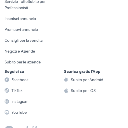
Servizio TuttoSubito per
persona
Informatica
Animali
Professionisti
Arredamento e
Console e
Accessori per
Casalinghi
Inserisci annuncio
Videogiochi
animali
Elettrodomestici
Promuovi annuncio
Audio/Video
Musica e Film
Giardino e Fai da te
Consigli per la vendita
Fotografia
Libri e Riviste
Abbigliamento e
Negozi e Aziende
Telefonia
Strumenti Musicali
Accessori
Subito per le aziende
Sports
Tutto per i bambini
Seguici su
Scarica gratis l'App
Biciclette
Facebook
Subito per Android
Collezionismo
TikTok
Subito per iOS
Instagram
YouTube