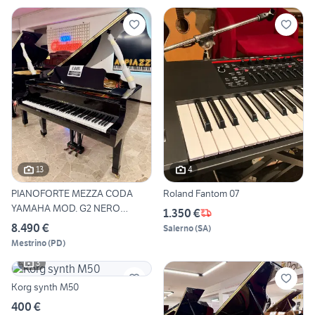
13
4
PIANOFORTE MEZZA CODA
Roland Fantom 07
YAMAHA MOD. G2 NERO
1.350 €
LUCIDO
8.490 €
Salerno
(
SA
)
Mestrino
(
PD
)
3
Korg synth M50
400 €