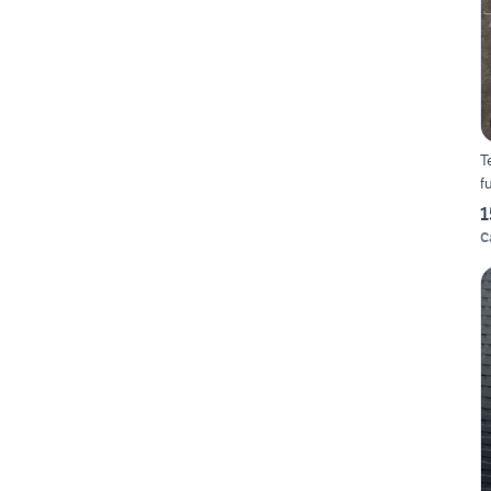
T
f
1
C