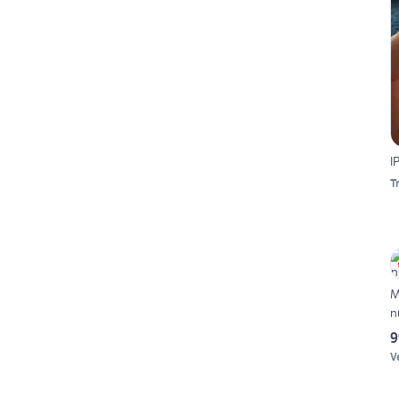
I
T
M
n
9
V