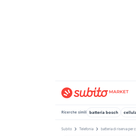
batteria bosch
cellul
Ricerche
simili
Subito
Telefonia
batteria di riserva per c