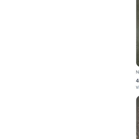
N
4
V