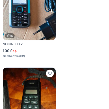
6
NOKIA 5000d
100 €
Gambettola
(
FC
)