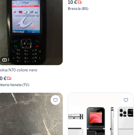
10 €
Brescia
(
BS
)
3
okia N70 colore nero
0 €
ittorio Veneto
(
TV
)