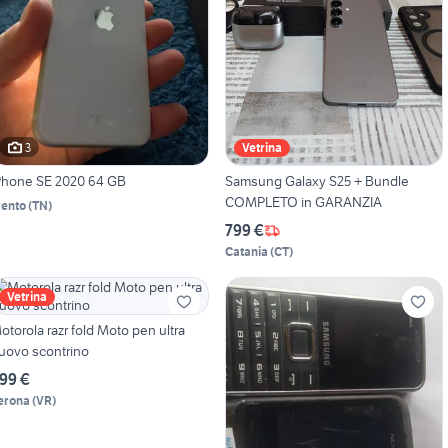
3
Vetrina
Phone SE 2020 64 GB
Samsung Galaxy S25 + Bundle
COMPLETO in GARANZIA
rento
(
TN
)
799 €
Catania
(
CT
)
Vetrina
otorola razr fold Moto pen ultra
uovo scontrino
99 €
erona
(
VR
)