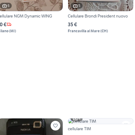
6
5
ellulare NGM Dynamic WING
Cellulare Brondi President nuovo
0 €
35 €
ilano
(
MI
)
Francavilla al Mare
(
CH
)
4
cellulare TIM