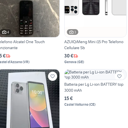
4
3
elefono Alcatel One Touch
AZUIQiMeng Mini i15 Pro Telefono
unzionante
Cellulare Sb
5 €
30 €
astel d'Azzano
(
VR
)
Genova
(
GE
)
Batteria per Lg Li-ion BATTERY top
3000 mAh
15 €
Castel Volturno
(
CE
)