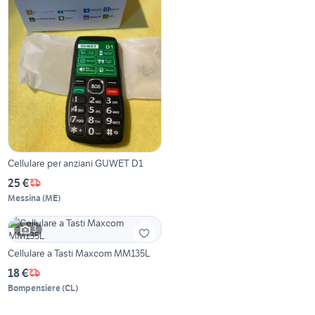
Cellulare per anziani GUWET D1
25 €
Messina
(
ME
)
3
Cellulare a Tasti Maxcom MM135L
18 €
Bompensiere
(
CL
)