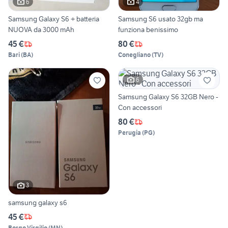
6
4
Samsung Galaxy S6 + batteria
Samsung S6 usato 32gb ma
NUOVA da 3000 mAh
funziona benissimo
45 €
80 €
Bari
(
BA
)
Conegliano
(
TV
)
6
Samsung Galaxy S6 32GB Nero -
Con accessori
80 €
Perugia
(
PG
)
3
samsung galaxy s6
45 €
Borgo Virgilio
(
MN
)