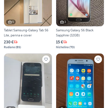
5
3
Tablet Samsung-Galaxy Tab S6
Samsung Galaxy S6 Black
Lite, penna e cover
Sapphire (32GB)
230 €
15 €
Rudiano
(
BS
)
Nichelino
(
TO
)