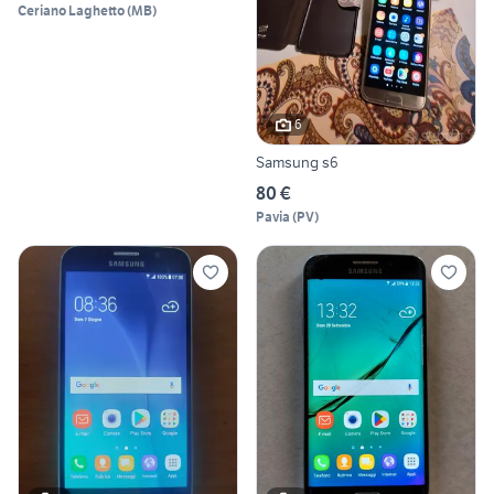
Ceriano Laghetto
(
MB
)
6
Samsung s6
80 €
Pavia
(
PV
)