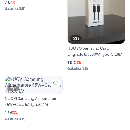
7 €
Galatina
(
LE
)
3
NUOVO Samsung Cavo
Originale 5A 100W Type-C 1,8M
10 €
Galatina
(
LE
)
3
NUOVI Samsung Alimentatore
45W+Cavo 5A TypeC 1M
17 €
Galatina
(
LE
)