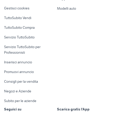
Veicoli commerciali
altro
Gestisci cookies
Modelli auto
Case vacanza
TuttoSubito Vendi
Uffici e Locali
TuttoSubito Compra
commerciali
Servizio TuttoSubito
elettronica
per la casa e la
sports e hobby
Servizio TuttoSubito per
persona
Informatica
Animali
Professionisti
Arredamento e
Console e
Accessori per
Casalinghi
Inserisci annuncio
Videogiochi
animali
Elettrodomestici
Promuovi annuncio
Audio/Video
Musica e Film
Giardino e Fai da te
Consigli per la vendita
Fotografia
Libri e Riviste
Abbigliamento e
Negozi e Aziende
Telefonia
Strumenti Musicali
Accessori
Subito per le aziende
Sports
Tutto per i bambini
Seguici su
Scarica gratis l'App
Biciclette