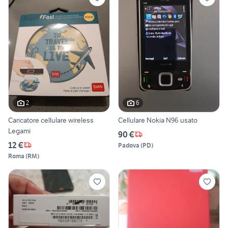
2
6
Caricatore cellulare wireless
Cellulare Nokia N96 usato
Legami
90 €
12 €
Padova
(
PD
)
Roma
(
RM
)