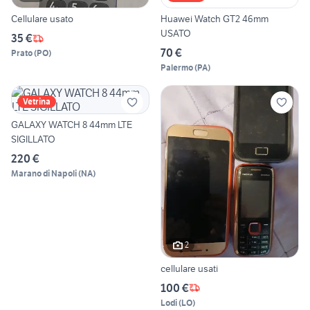
Cellulare usato
Huawei Watch GT2 46mm
USATO
35 €
70 €
Prato
(
PO
)
Palermo
(
PA
)
Vetrina
GALAXY WATCH 8 44mm LTE
SIGILLATO
220 €
Marano di Napoli
(
NA
)
2
cellulare usati
100 €
Lodi
(
LO
)