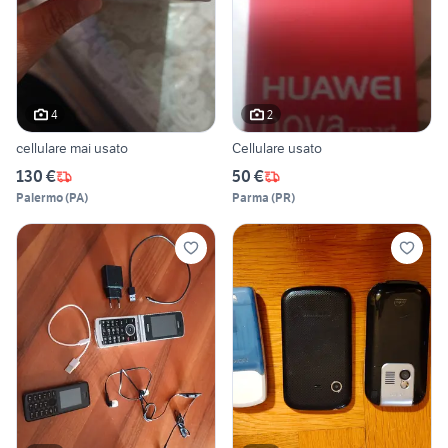
4
2
cellulare mai usato
Cellulare usato
130 €
50 €
Palermo
(
PA
)
Parma
(
PR
)