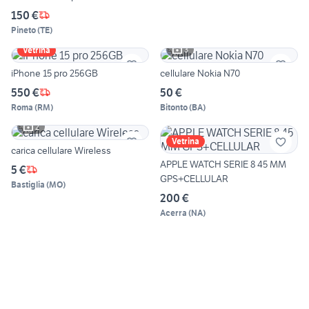
150 €
Pineto
(
TE
)
3
Vetrina
iPhone 15 pro 256GB
cellulare Nokia N70
550 €
50 €
Roma
(
RM
)
Bitonto
(
BA
)
2
Vetrina
carica cellulare Wireless
APPLE WATCH SERIE 8 45 MM
5 €
GPS+CELLULAR
Bastiglia
(
MO
)
200 €
Acerra
(
NA
)