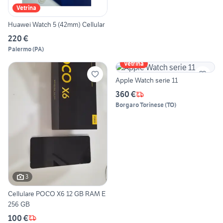
Vetrina
Huawei Watch 5 (42mm) Cellular
220 €
Palermo
(
PA
)
Vetrina
Apple Watch serie 11
360 €
Borgaro Torinese
(
TO
)
3
Cellulare POCO X6 12 GB RAM E
256 GB
100 €