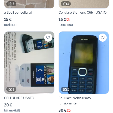
5
3
articoli per cellulari
Cellulare Siemens C65 - USATO
15 €
16 €
Bari
(
BA
)
Palmi
(
RC
)
3
2
CELLULARE USATO
Cellulare Nokia usato
funzionante
20 €
30 €
Milano
(
MI
)