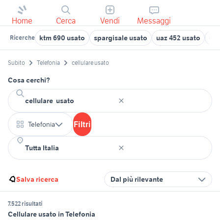
Home
Cerca
Vendi
Messaggi
ktm 690 usato
spargisale usato
uaz 452 usato
ca
Ricerche
Subito
Telefonia
cellulare usato
Cosa cerchi?
Filtri
Telefonia
Salva ricerca
Dal più rilevante
7.522 risultati
Cellulare usato in Telefonia