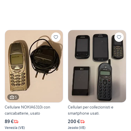
5
Cellulare NOKIA6310i con
Cellulari per collezionisti e
caricabatterie, usato
smartphone usati.
89 €
200 €
Venezia
(
VE
)
Jesolo
(
VE
)