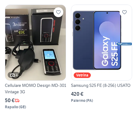
4
Vetrina
Cellulare MOMO Design MD-301
Samsung S25 FE (8-256) USATO
Vintage 3G
420 €
50 €
Palermo
(
PA
)
Rapallo
(
GE
)