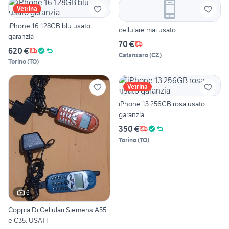
Vetrina
iPhone 16 128GB blu usato
cellulare mai usato
garanzia
70 €
620 €
Catanzaro
(
CZ
)
Torino
(
TO
)
Vetrina
iPhone 13 256GB rosa usato
garanzia
350 €
Torino
(
TO
)
6
Coppia Di Cellulari Siemens A55
e C35. USATI