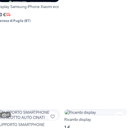
isplay Samsung iPhone Xiaomi ecc
0 €
anosa di Puglia
(
BT
)
6
Ricambi display
UPPORTO SMARTPHONE
1 €