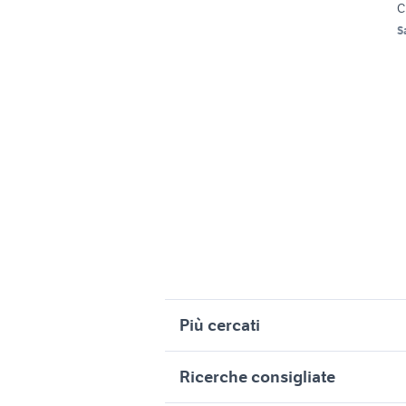
C
S
Più cercati
Correlati
R
Ricerche consigliate
golf plus cross
o