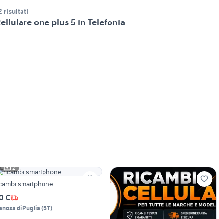
2 risultati
ellulare one plus 5 in Telefonia
2
icambi smartphone
0 €
anosa di Puglia
(
BT
)