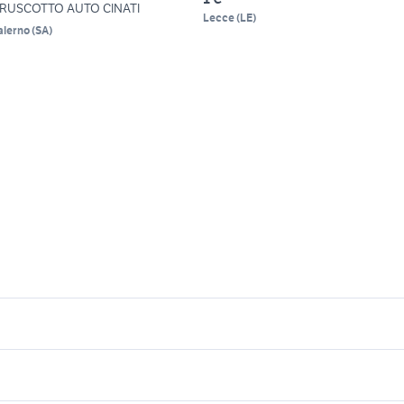
RUSCOTTO AUTO CINATI
Lecce
(
LE
)
alerno
(
SA
)
icherche simili
Suggerimenti
ne plus
one plus 3 telefono