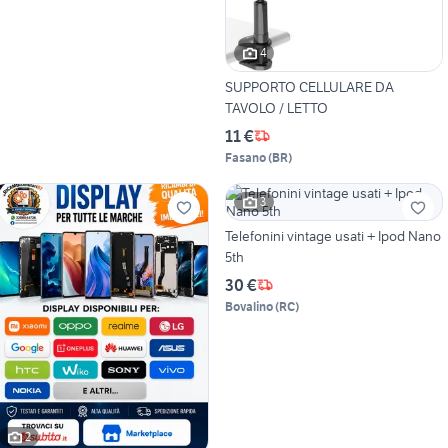
4
SUPPORTO CELLULARE DA
TAVOLO / LETTO
11 €
Fasano
(
BR
)
3
Telefonini vintage usati + Ipod Nano
5th
30 €
Bovalino
(
RC
)
2