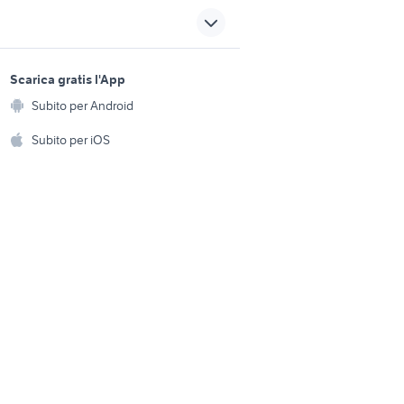
vivo smartphone
smartphone huawei mate 10
onisti
pro
sports e hobby
l friuli
telefono 4g
a
Scarica gratis l'App
Animali
li
Subito per Android
samsung grand prime
ento e
Accessori per animali
hi
Subito per iOS
Musica e Film
omestici
Libri e Riviste
e Fai da te
Strumenti Musicali
amento e
ri
Sports
 i bambini
Biciclette
Collezionismo