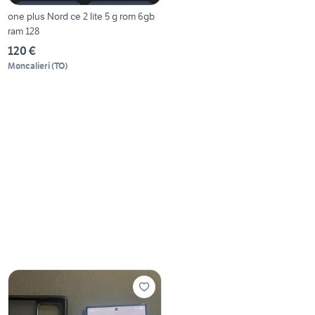
one plus Nord ce 2 lite 5 g rom 6gb
ram 128
120 €
Moncalieri
(
TO
)