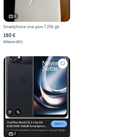
6
Smartphone one plus 7 256 gb
180 €
Milano
(
MI
)
3