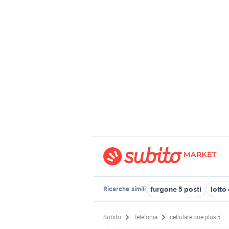
furgone 5 posti
lotto 
Ricerche
simili
Subito
Telefonia
cellulare one plus 5