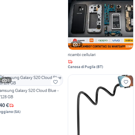
2
ricambi cellulari
Canosa di Puglia
(
BT
)
6
amsung Galaxy S20 Cloud Blue -
/128 GB
40 €
eggiano
(
SA
)