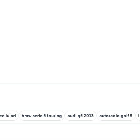
cellulari
bmw serie 5 touring
audi q5 2013
autoradio golf 5