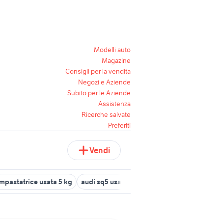
Modelli auto
Magazine
Consigli per la vendita
Negozi e Aziende
Subito per le Aziende
Assistenza
Ricerche salvate
Preferiti
Vendi
impastatrice usata 5 kg
audi sq5 usata
aratro 5 vomeri usato
a