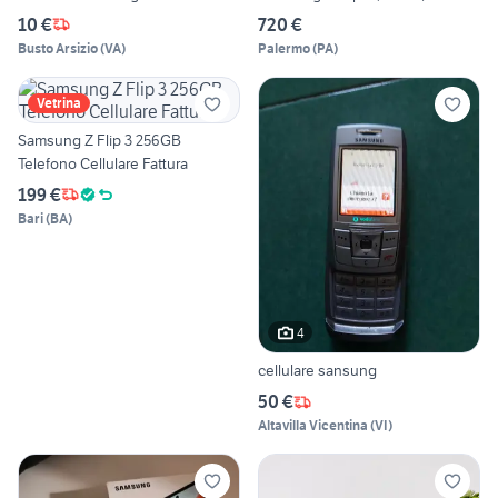
10 €
720 €
Busto Arsizio
(
VA
)
Palermo
(
PA
)
Vetrina
Samsung Z Flip 3 256GB
Telefono Cellulare Fattura
199 €
Bari
(
BA
)
4
cellulare sansung
50 €
Altavilla Vicentina
(
VI
)