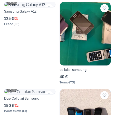
4
Samsung Galaxy A12
125 €
Lecce
(
LE
)
cellulari samsung
40 €
Torino
(
TO
)
4
Due Cellulari Samsung
150 €
Pontassieve
(
FI
)