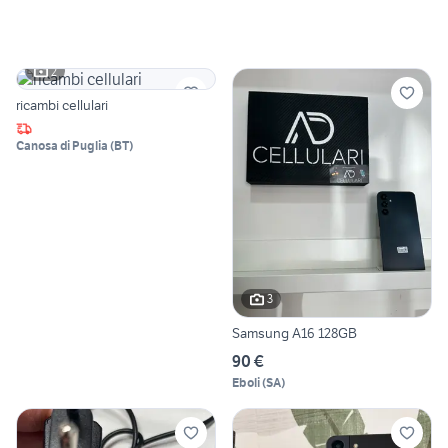
2
ricambi cellulari
Canosa di Puglia
(
BT
)
3
Samsung A16 128GB
90 €
Eboli
(
SA
)