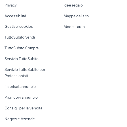
Nautica
lavoro
one plus 2
smartwatch notification
Privacy
Idee regalo
Garage e box
processore iphone 6s
huawei mate20
Caravan e Camper
Accessibilità
Mappa del sito
Loft, mansarde e
Veicoli commerciali
altro
Gestisci cookies
Modelli auto
Case vacanza
TuttoSubito Vendi
Uffici e Locali
TuttoSubito Compra
commerciali
Servizio TuttoSubito
elettronica
per la casa e la
sports e hobby
Servizio TuttoSubito per
persona
Informatica
Animali
Professionisti
Arredamento e
Console e
Accessori per
Casalinghi
Inserisci annuncio
Videogiochi
animali
Elettrodomestici
Promuovi annuncio
Audio/Video
Musica e Film
Giardino e Fai da te
Consigli per la vendita
Fotografia
Libri e Riviste
Abbigliamento e
Negozi e Aziende
Telefonia
Strumenti Musicali
Accessori