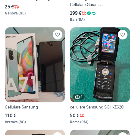
Cellulare Garanzia
25 €
199 €
Genova
(
GE
)
Bari
(
BA
)
5
Cellulare Sansung
cellulare Samsung SGH-Z620
110 €
50 €
Vertova
(
BG
)
Roma
(
RM
)