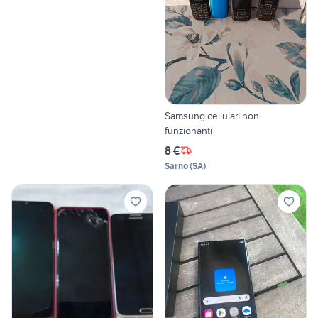
Samsung cellulari non
funzionanti
8 €
Sarno
(
SA
)