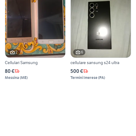
2
6
Cellulari Samsung
cellulare sansung s24 ultra
80 €
500 €
Messina
(
ME
)
Termini Imerese
(
PA
)