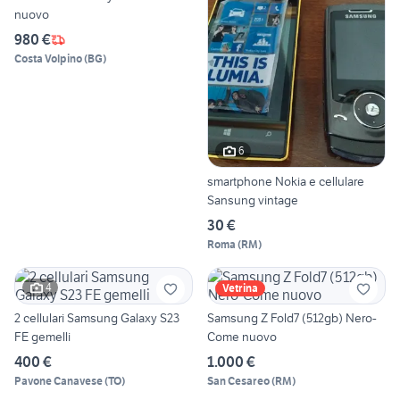
nuovo
980 €
Costa Volpino
(
BG
)
6
smartphone Nokia e cellulare
Sansung vintage
30 €
Roma
(
RM
)
4
Vetrina
2 cellulari Samsung Galaxy S23
Samsung Z Fold7 (512gb) Nero-
FE gemelli
Come nuovo
400 €
1.000 €
Pavone Canavese
(
TO
)
San Cesareo
(
RM
)