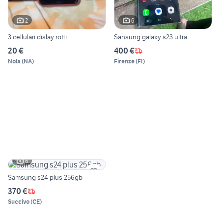
2
6
3 cellulari dislay rotti
Sansung galaxy s23 ultra
20 €
400 €
Nola
(
NA
)
Firenze
(
FI
)
6
Samsung s24 plus 256gb
370 €
Succivo
(
CE
)