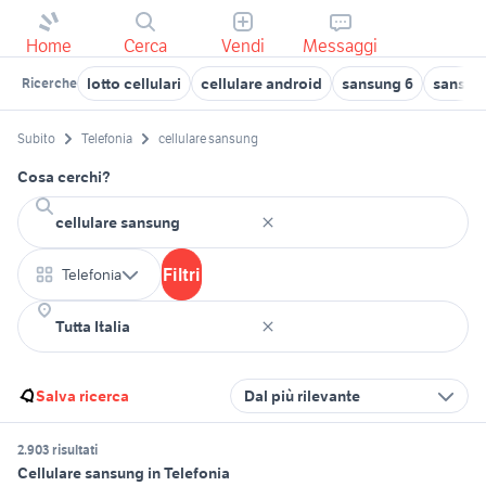
Home
Cerca
Vendi
Messaggi
lotto cellulari
cellulare android
sansung 6
sansun
Ricerche
Subito
Telefonia
cellulare sansung
Cosa cerchi?
Filtri
Telefonia
Salva ricerca
Dal più rilevante
2.903 risultati
Cellulare sansung in Telefonia