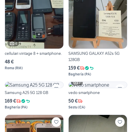
4
cellulari vintage 8 + smartphone.
SAMSUNG GALAXY A52s 5G
128GB
48 €
159 €
Roma
(
RM
)
Bagheria
(
PA
)
3
Samsung A25 5G 128 GB
vedo smartphone
169 €
50 €
Bagheria
(
PA
)
Sestu
(
CA
)