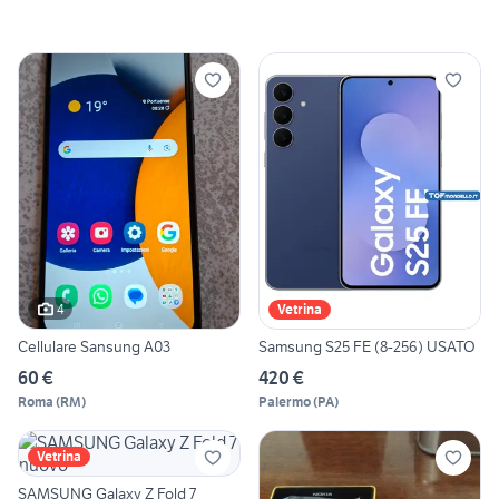
4
Vetrina
Cellulare Sansung A03
Samsung S25 FE (8-256) USATO
60 €
420 €
Roma
(
RM
)
Palermo
(
PA
)
Vetrina
SAMSUNG Galaxy Z Fold 7