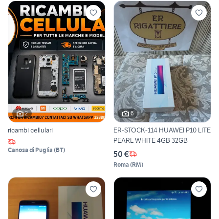
2
6
ricambi cellulari
ER-STOCK-114 HUAWEI P10 LITE
PEARL WHITE 4GB 32GB
Canosa di Puglia
(
BT
)
50 €
Roma
(
RM
)