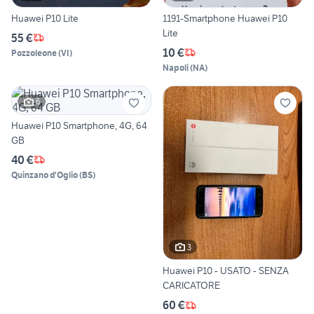
Huawei P10 Lite
1191-Smartphone Huawei P10
Lite
55 €
10 €
Pozzoleone
(
VI
)
Napoli
(
NA
)
6
Huawei P10 Smartphone, 4G, 64
GB
40 €
Quinzano d'Oglio
(
BS
)
3
Huawei P10 - USATO - SENZA
CARICATORE
60 €