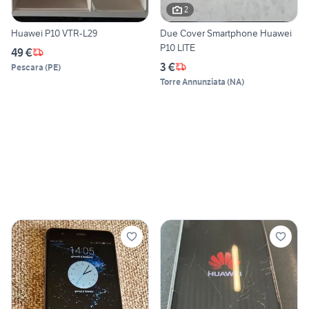
2
Huawei P10 VTR-L29
Due Cover Smartphone Huawei
P10 LITE
49 €
3 €
Pescara
(
PE
)
Torre Annunziata
(
NA
)