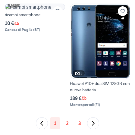
2
ricambi smartphone
10 €
Canosa di Puglia
(
BT
)
3
Huawei P10+ dualSIM 128GB con
nuova batteria
189 €
Montespertoli
(
FI
)
1
2
3