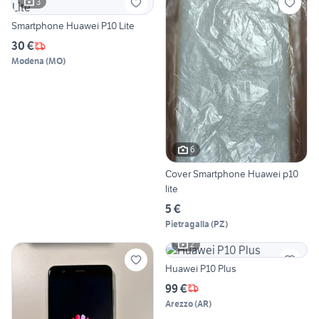
3
Smartphone Huawei P10 Lite
30 €
Modena
(
MO
)
6
Cover Smartphone Huawei p10
lite
5 €
Pietragalla
(
PZ
)
2
Huawei P10 Plus
99 €
Arezzo
(
AR
)