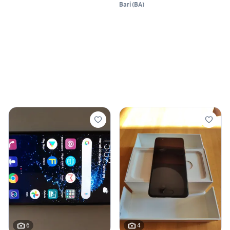
Bari
(
BA
)
6
4