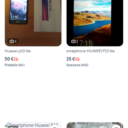
4
2
Huawei p10 lite
smatphone HUAWEI P10 lite
50 €
35 €
Pioltello
(
MI
)
Gozzano
(
NO
)