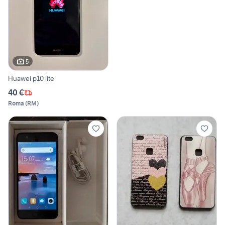
5
Huawei p10 lite
40 €
Roma
(
RM
)