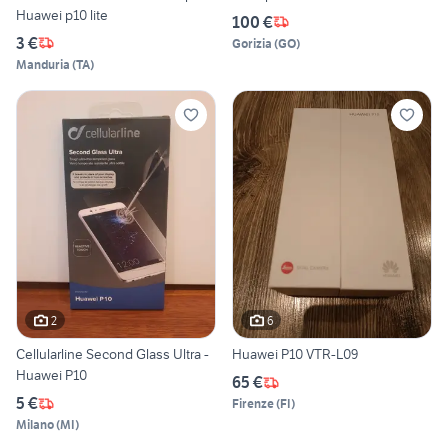
Huawei p10 lite
100 €
3 €
Gorizia
(
GO
)
Manduria
(
TA
)
2
6
Cellularline Second Glass Ultra -
Huawei P10 VTR-L09
Huawei P10
65 €
5 €
Firenze
(
FI
)
Milano
(
MI
)