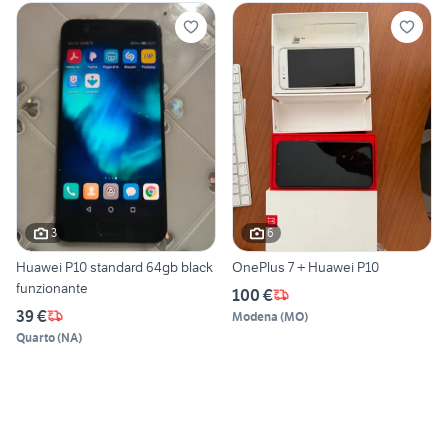
3
6
Huawei P10 standard 64gb black
OnePlus 7 + Huawei P10
funzionante
100 €
39 €
Modena
(
MO
)
Quarto
(
NA
)