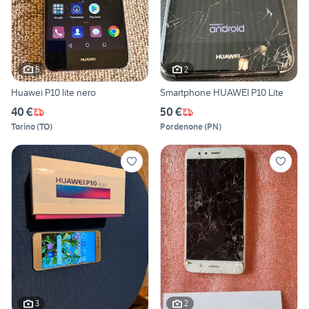
5
2
Huawei P10 lite nero
Smartphone HUAWEI P10 Lite
40 €
50 €
Torino
(
TO
)
Pordenone
(
PN
)
3
2