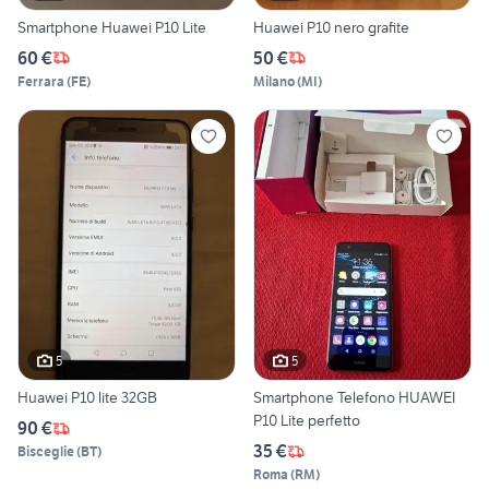
Smartphone Huawei P10 Lite
Huawei P10 nero grafite
60 €
50 €
Ferrara
(
FE
)
Milano
(
MI
)
5
5
Huawei P10 lite 32GB
Smartphone Telefono HUAWEI
P10 Lite perfetto
90 €
35 €
Bisceglie
(
BT
)
Roma
(
RM
)