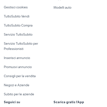
Veicoli commerciali
altro
Gestisci cookies
Modelli auto
Case vacanza
TuttoSubito Vendi
Uffici e Locali
TuttoSubito Compra
commerciali
Servizio TuttoSubito
elettronica
per la casa e la
sports e hobby
Servizio TuttoSubito per
persona
Informatica
Animali
Professionisti
Arredamento e
Console e
Accessori per
Casalinghi
Inserisci annuncio
Videogiochi
animali
Elettrodomestici
Promuovi annuncio
Audio/Video
Musica e Film
Giardino e Fai da te
Consigli per la vendita
Fotografia
Libri e Riviste
Abbigliamento e
Negozi e Aziende
Telefonia
Strumenti Musicali
Accessori
Subito per le aziende
Sports
Tutto per i bambini
Seguici su
Scarica gratis l'App
Biciclette