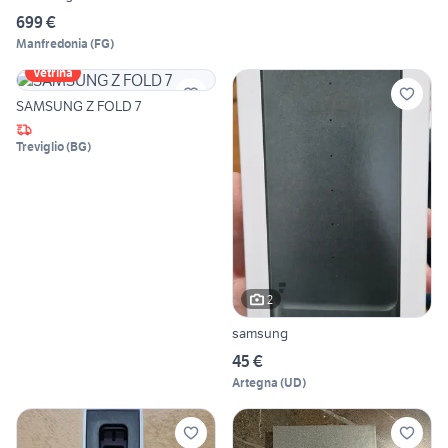
699 €
Manfredonia
(
FG
)
Vetrina
SAMSUNG Z FOLD 7
Treviglio
(
BG
)
2
samsung
45 €
Artegna
(
UD
)