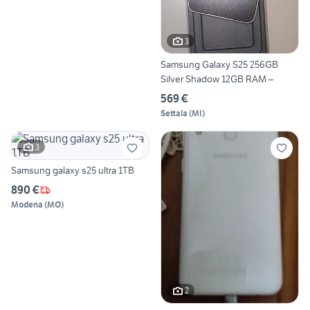
3
Samsung Galaxy S25 256GB
Silver Shadow 12GB RAM –
569 €
Settala
(
MI
)
3
Samsung galaxy s25 ultra 1TB
890 €
Modena
(
MO
)
2