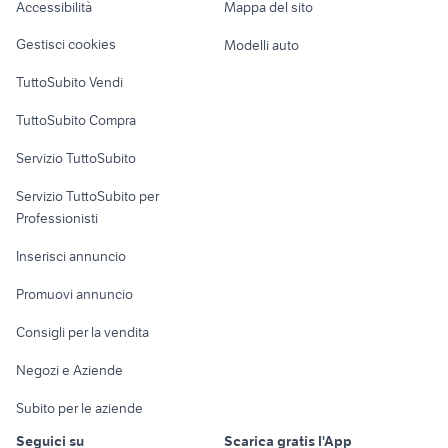
Accessibilità
Mappa del sito
Loft, mansarde e
Veicoli commerciali
altro
Gestisci cookies
Modelli auto
Case vacanza
TuttoSubito Vendi
Uffici e Locali
TuttoSubito Compra
commerciali
Servizio TuttoSubito
elettronica
per la casa e la
sports e hobby
Servizio TuttoSubito per
persona
Informatica
Animali
Professionisti
Arredamento e
Console e
Accessori per
Casalinghi
Inserisci annuncio
Videogiochi
animali
Elettrodomestici
Promuovi annuncio
Audio/Video
Musica e Film
Giardino e Fai da te
Consigli per la vendita
Fotografia
Libri e Riviste
Abbigliamento e
Negozi e Aziende
Telefonia
Strumenti Musicali
Accessori
Subito per le aziende
Sports
Tutto per i bambini
Seguici su
Scarica gratis l'App