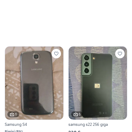
6
6
Samsung S4
samsung s22 256 giga
Rimini
(
RN
)