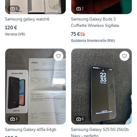
5
2
Samsung galaxy watch6
Samsung Galaxy Buds 3
Cuffiette Wireless Sigillate
120 €
75 €
Verona
(
VR
)
Guidonia Montecelio
(
RM
)
3
6
Samsung Galaxy a05s 64gb
Samsung Galaxy S25 5G 256Gb
Navy - perfetto