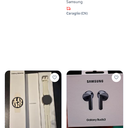
Samsung
Caraglio
(
CN
)