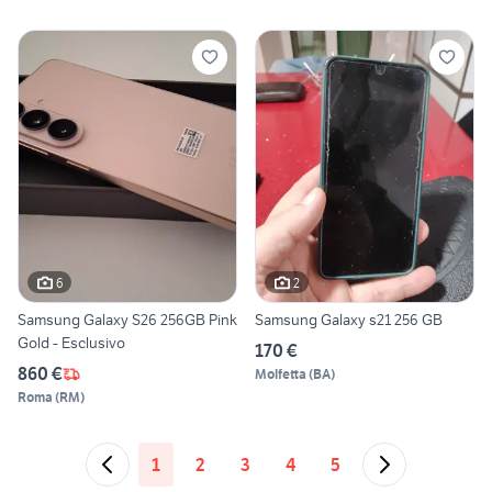
6
2
Samsung Galaxy S26 256GB Pink
Samsung Galaxy s21 256 GB
Gold - Esclusivo
170 €
860 €
Molfetta
(
BA
)
Roma
(
RM
)
1
2
3
4
5