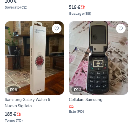
100 €
519 €
Soverato
(
CZ
)
Gussago
(
BS
)
5
2
Samsung Galaxy Watch 6 -
Cellulare Samsung
Nuovo Sigillato
Este
(
PD
)
185 €
Torino
(
TO
)