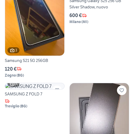
Samsung Galaxy S25 256 GB
Silver Shadow, nuovo
600 €
Milano
(
MI
)
3
Samsung S21 5G 256GB
120 €
Zogno
(
BG
)
5
SAMSUNG Z FOLD 7
Treviglio
(
BG
)