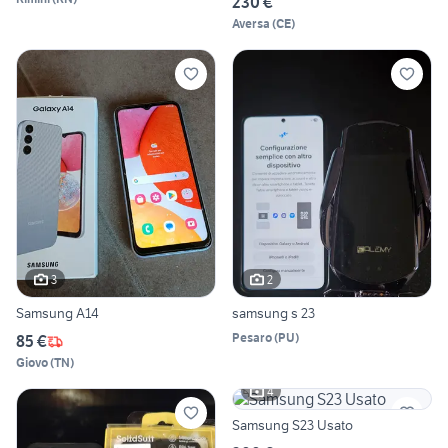
230 €
Aversa
(
CE
)
3
2
Samsung A14
samsung s 23
Pesaro
(
PU
)
85 €
Giovo
(
TN
)
4
Samsung S23 Usato