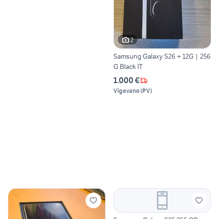
2
Samsung Galaxy S26 + 12G | 256
G Black IT
1.000 €
Vigevano
(
PV
)