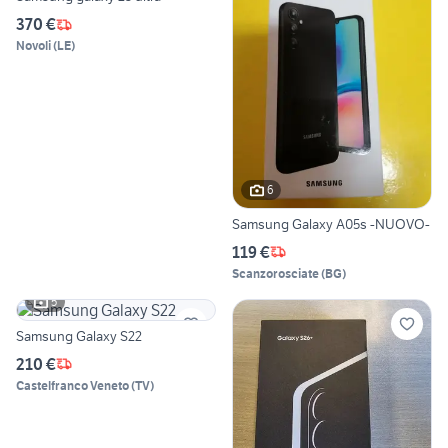
370 €
Novoli
(
LE
)
6
Samsung Galaxy A05s -NUOVO-
119 €
Scanzorosciate
(
BG
)
5
Samsung Galaxy S22
210 €
Castelfranco Veneto
(
TV
)