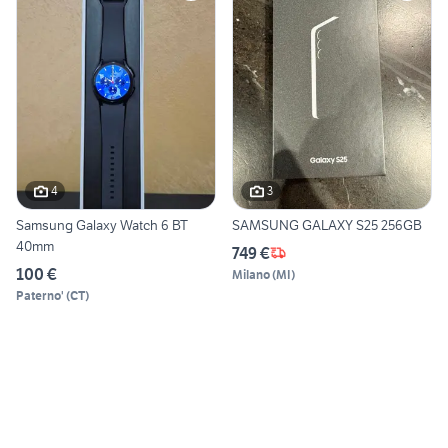
4
3
Samsung Galaxy Watch 6 BT
SAMSUNG GALAXY S25 256GB
40mm
749 €
100 €
Milano
(
MI
)
Paterno'
(
CT
)