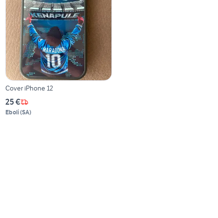
Cover iPhone 12
25 €
Eboli
(
SA
)