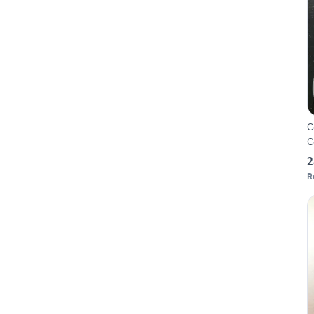
C
C
2
R