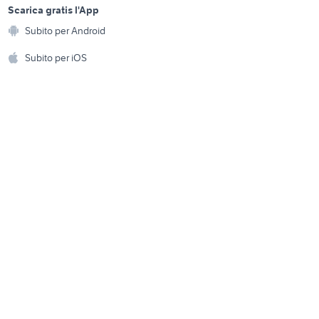
ia
a
Scarica gratis l'App
scheda sim iphone 6
Animali
Subito per Android
ento e
telefoni cinesi buoni
Accessori per animali
hi
Subito per iOS
Musica e Film
omestici
Libri e Riviste
e Fai da te
Strumenti Musicali
amento e
ri
Sports
 i bambini
Biciclette
Collezionismo