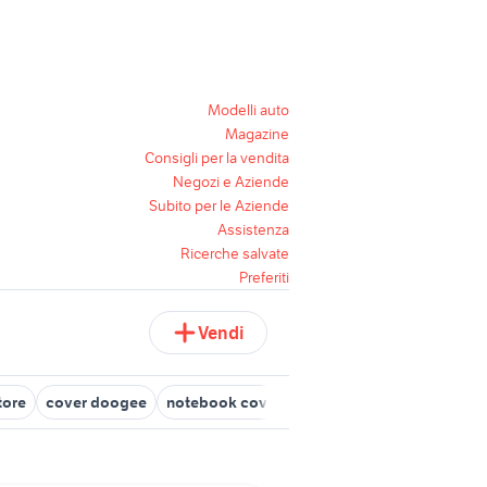
Modelli auto
Magazine
Consigli per la vendita
Negozi e Aziende
Subito per le Aziende
Assistenza
Ricerche salvate
Preferiti
Vendi
tore
cover doogee
notebook cover
cover cd
cover leone