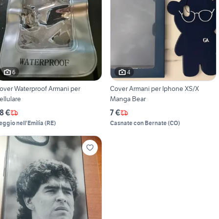
6
4
over Waterproof Armani per
Cover Armani per Iphone XS/X
ellulare
Manga Bear
8 €
7 €
eggio nell'Emilia
(
RE
)
Casnate con Bernate
(
CO
)