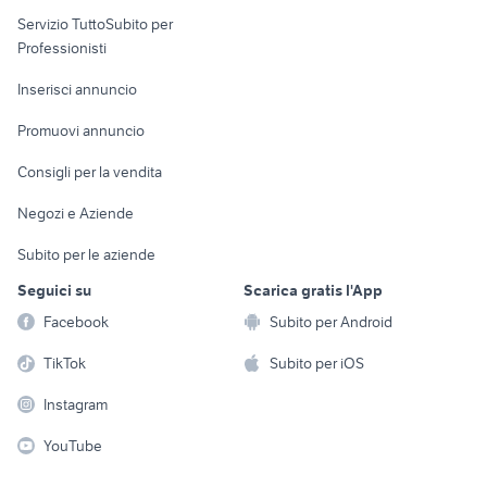
elettronica
per la casa e la
sports e hobby
Servizio TuttoSubito per
persona
Informatica
Animali
Professionisti
Arredamento e
Console e
Accessori per
Casalinghi
Inserisci annuncio
Videogiochi
animali
Elettrodomestici
Promuovi annuncio
Audio/Video
Musica e Film
Giardino e Fai da te
Consigli per la vendita
Fotografia
Libri e Riviste
Abbigliamento e
Negozi e Aziende
Telefonia
Strumenti Musicali
Accessori
Subito per le aziende
Sports
Tutto per i bambini
Seguici su
Scarica gratis l'App
Biciclette
Facebook
Subito per Android
Collezionismo
TikTok
Subito per iOS
Instagram
YouTube