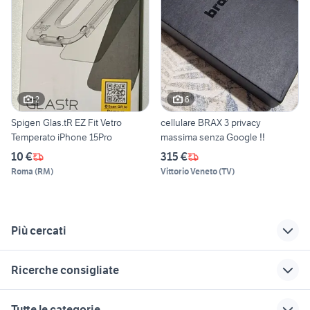
2
6
Spigen Glas.tR EZ Fit Vetro
cellulare BRAX 3 privacy
Temperato iPhone 15Pro
massima senza Google ‼️
10 €
315 €
Roma
(
RM
)
Vittorio Veneto
(
TV
)
Più cercati
Correlati
Richerche simili
Suggerimenti
Ricerche consigliate
telefonia Assisi
nokia 8310
honor magic
telefonia Salsomaggiore Terme
zte axon pro
smartphone in
amazon telefonia
tablet 10
Tutte le categorie