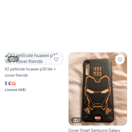
2
X2 pellicole huawei p30 lite +
cover friends
5 €
Lissone
(
MB
)
2
Cover Smart Samsung Galaxy