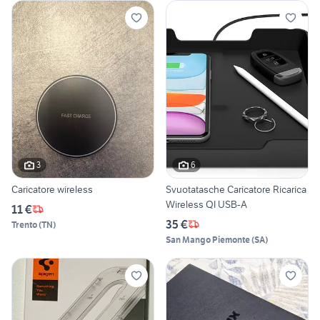
3
6
Caricatore wireless
Svuotatasche Caricatore Ricarica
Wireless QI USB-A
11 €
35 €
Trento
(
TN
)
San Mango Piemonte
(
SA
)