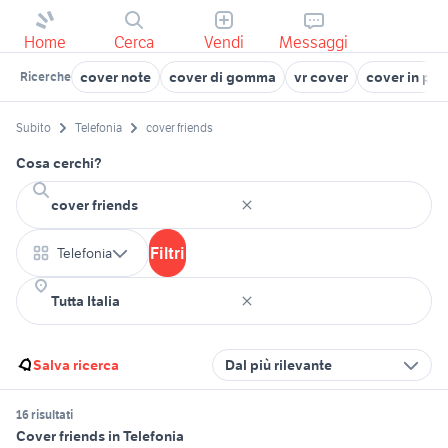
Home
Cerca
Vendi
Messaggi
cover note
cover di gomma
vr cover
cover in pel
Ricerche
Subito
Telefonia
cover friends
Cosa cerchi?
Filtri
Telefonia
Salva ricerca
Dal più rilevante
16 risultati
Cover friends in Telefonia