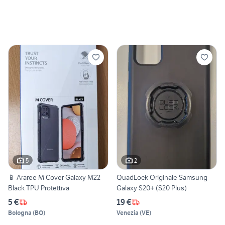
5
2
📱 Araree M Cover Galaxy M22
QuadLock Originale Samsung
Black TPU Protettiva
Galaxy S20+ (S20 Plus)
5 €
19 €
Bologna
(
BO
)
Venezia
(
VE
)