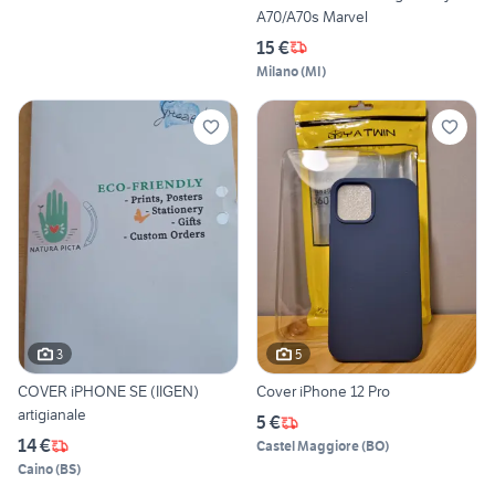
A70/A70s Marvel
15 €
Milano
(
MI
)
3
5
COVER iPHONE SE (IIGEN)
Cover iPhone 12 Pro
artigianale
5 €
14 €
Castel Maggiore
(
BO
)
Caino
(
BS
)