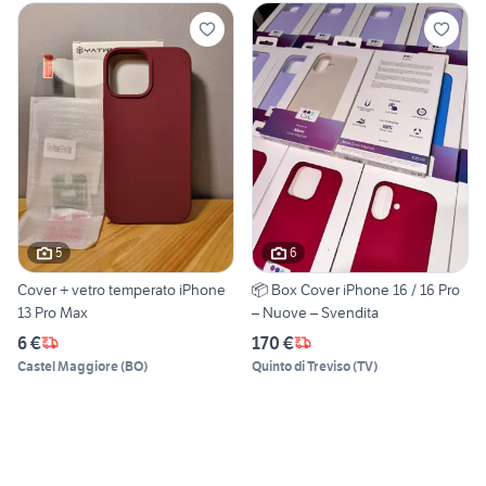
5
6
Cover + vetro temperato iPhone
📦 Box Cover iPhone 16 / 16 Pro
13 Pro Max
– Nuove – Svendita
6 €
170 €
Castel Maggiore
(
BO
)
Quinto di Treviso
(
TV
)