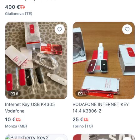
400 €
Giulianova
(
TE
)
6
4
Internet Key USB K4305
VODAFONE INTERNET KEY
Vodafone
14.4 K3806-Z
10 €
25 €
Monza
(
MB
)
Torino
(
TO
)