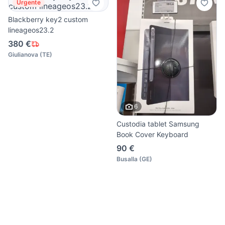
Urgente
Blackberry key2 custom
lineageos23.2
380 €
Giulianova
(
TE
)
6
Custodia tablet Samsung
Book Cover Keyboard
90 €
Busalla
(
GE
)