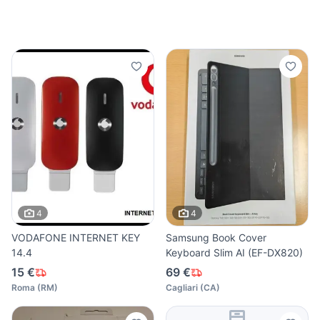
4
4
VODAFONE INTERNET KEY
Samsung Book Cover
14.4
Keyboard Slim AI (EF-DX820)
15 €
69 €
Roma
(
RM
)
Cagliari
(
CA
)