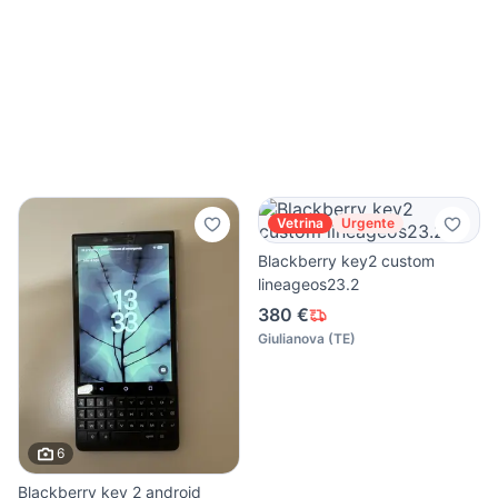
Vetrina
Urgente
Blackberry key2 custom
lineageos23.2
380 €
Giulianova
(
TE
)
6
Blackberry key 2 android