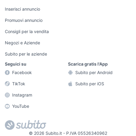
Arredamento e
Inserisci annuncio
Console e
Accessori per
Casalinghi
Videogiochi
animali
Promuovi annuncio
Elettrodomestici
Audio/Video
Musica e Film
Consigli per la vendita
Giardino e Fai da
Fotografia
Libri e Riviste
te
Negozi e Aziende
Telefonia
Strumenti Musicali
Abbigliamento e
Subito per le aziende
Accessori
Sports
Seguici su
Scarica gratis l'App
Tutto per i bambini
Facebook
Subito per Android
Biciclette
TikTok
Subito per iOS
Collezionismo
Instagram
YouTube
©
2026
Subito.it - P.IVA 05526340962