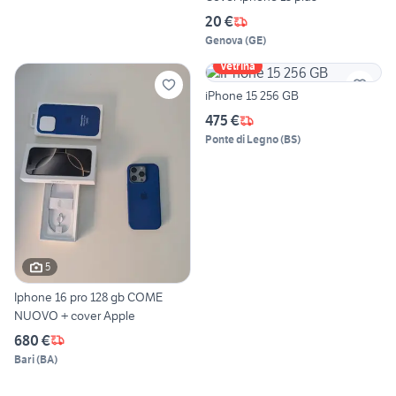
20 €
Genova
(
GE
)
Vetrina
iPhone 15 256 GB
475 €
Ponte di Legno
(
BS
)
5
Iphone 16 pro 128 gb COME
NUOVO + cover Apple
680 €
Bari
(
BA
)