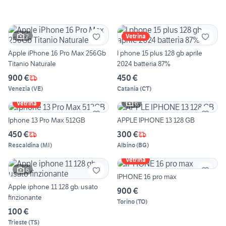
2
Vetrina
Apple iPhone 16 Pro Max 256Gb
I phone 15 plus 128 gb aprile
Titanio Naturale
2024 batteria 87%
900 €
450 €
Venezia
(
VE
)
Catania
(
CT
)
6
Vetrina
Iphone 13 Pro Max 512GB
APPLE IPHONE 13 128 GB
450 €
300 €
Rescaldina
(
MI
)
Albino
(
BG
)
Vetrina
6
IPHONE 16 pro max
Apple iphone 11 128 gb. usato
900 €
finzionante
Torino
(
TO
)
100 €
Trieste
(
TS
)