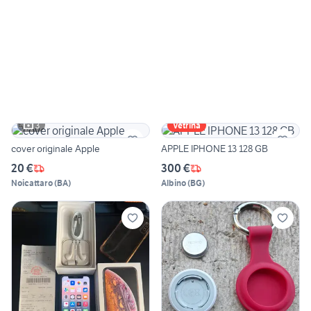
3
Vetrina
cover originale Apple
APPLE IPHONE 13 128 GB
20 €
300 €
Noicattaro
(
BA
)
Albino
(
BG
)