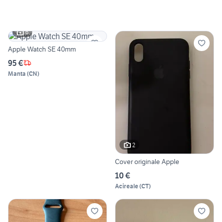
6
Apple Watch SE 40mm
95 €
Manta
(
CN
)
2
Cover originale Apple
10 €
Acireale
(
CT
)