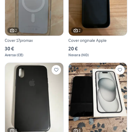
2
2
Cover 17promax
Cover originale Apple
30 €
20 €
Aversa
(
CE
)
Novara
(
NO
)
3
6