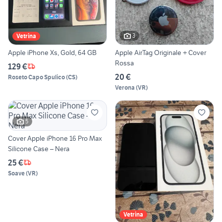
3
Vetrina
Apple iPhone Xs, Gold, 64 GB
Apple AirTag Originale + Cover
Rossa
129 €
20 €
Roseto Capo Spulico
(
CS
)
Verona
(
VR
)
5
Cover Apple iPhone 16 Pro Max
Silicone Case – Nera
25 €
Soave
(
VR
)
Vetrina