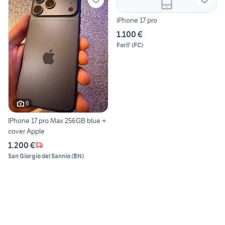
iPhone 17 pro
1.100 €
Forli'
(
FC
)
6
IPhone 17 pro Max 256GB blue +
cover Apple
1.200 €
San Giorgio del Sannio
(
BN
)