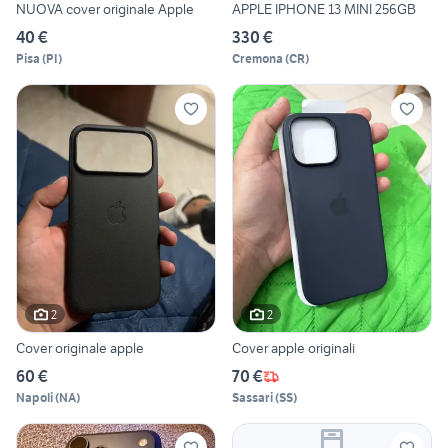
NUOVA cover originale Apple
APPLE IPHONE 13 MINI 256GB
40 €
330 €
Pisa
(
PI
)
Cremona
(
CR
)
2
2
Cover originale apple
Cover apple originali
60 €
70 €
Napoli
(
NA
)
Sassari
(
SS
)