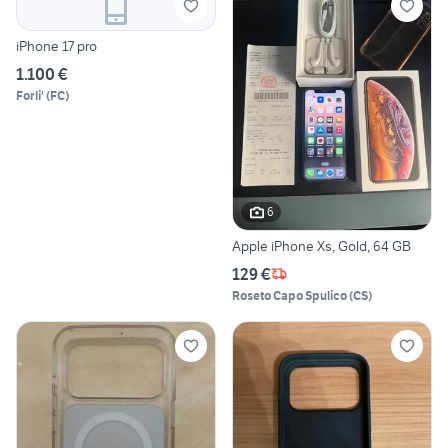
iPhone 17 pro
1.100 €
Forli'
(
FC
)
6
Apple iPhone Xs, Gold, 64 GB
129 €
Roseto Capo Spulico
(
CS
)