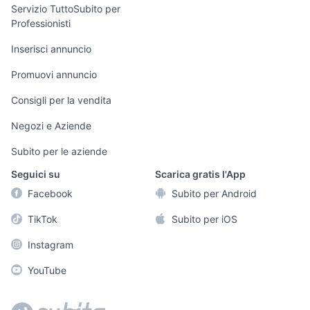
elettronica
per la casa e la
sports e hobby
Servizio TuttoSubito per
persona
Professionisti
Informatica
Animali
Arredamento e
Inserisci annuncio
Console e
Accessori per
Casalinghi
Videogiochi
animali
Promuovi annuncio
Elettrodomestici
Audio/Video
Musica e Film
Consigli per la vendita
Giardino e Fai da
Fotografia
Libri e Riviste
te
Negozi e Aziende
Telefonia
Strumenti Musicali
Abbigliamento e
Subito per le aziende
Accessori
Sports
Seguici su
Scarica gratis l'App
Tutto per i bambini
Facebook
Subito per Android
Biciclette
TikTok
Subito per iOS
Collezionismo
Instagram
YouTube