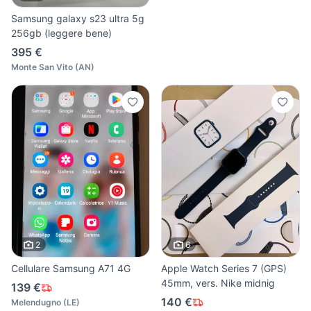
Samsung galaxy s23 ultra 5g
256gb (leggere bene)
395 €
Monte San Vito
(
AN
)
2
6
Cellulare Samsung A71 4G
Apple Watch Series 7 (GPS)
45mm, vers. Nike midnig
139 €
140 €
Melendugno
(
LE
)