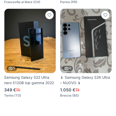
Francavilla al Mare
(
CH
)
Parma
(
PR
)
5
6
Samsung Galaxy S22 Ultra
📱 Samsung Galaxy S26 Ultra
nero 512GB top gamma 2022
– NUOVO 📱
349 €
1.050 €
Torino
(
TO
)
Brescia
(
BS
)