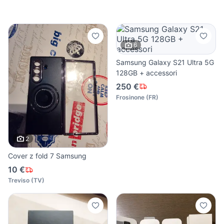
6
Samsung Galaxy S21 Ultra 5G
128GB + accessori
250 €
Frosinone
(
FR
)
2
Cover z fold 7 Samsung
10 €
Treviso
(
TV
)