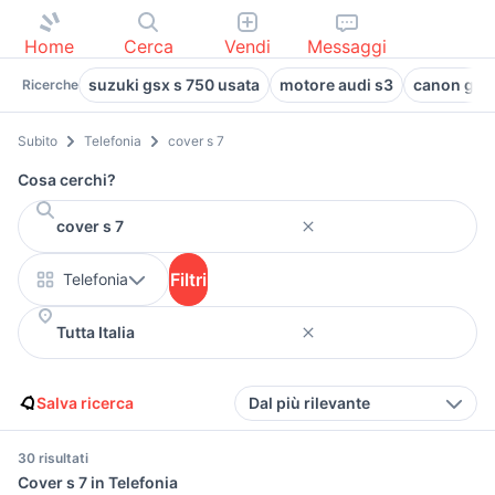
Home
Cerca
Vendi
Messaggi
suzuki gsx s 750 usata
motore audi s3
canon g7 m
Ricerche
Subito
Telefonia
cover s 7
Cosa cerchi?
Filtri
Telefonia
Salva ricerca
Dal più rilevante
30 risultati
Cover s 7 in Telefonia