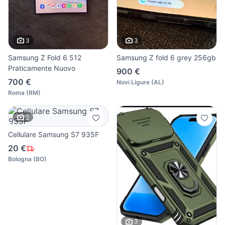
3
3
Samsung Z Fold 6 512
Samsung Z fold 6 grey 256gb
Praticamente Nuovo
900 €
700 €
Novi Ligure
(
AL
)
Roma
(
RM
)
2
Cellulare Samsung S7 935F
20 €
Bologna
(
BO
)
3