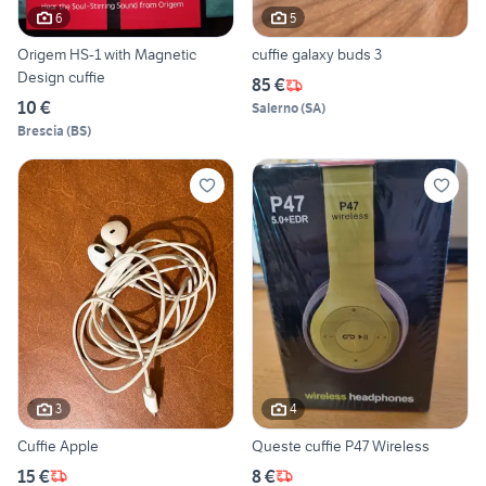
6
5
Origem HS-1 with Magnetic
cuffie galaxy buds 3
Design cuffie
85 €
10 €
Salerno
(
SA
)
Brescia
(
BS
)
3
4
Cuffie Apple
Queste cuffie P47 Wireless
15 €
8 €