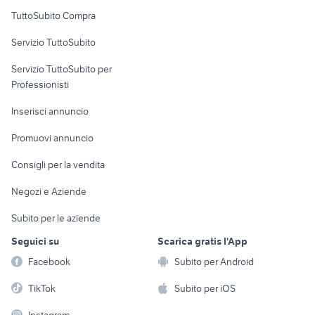
Uffici e Locali
TuttoSubito Compra
commerciali
Servizio TuttoSubito
elettronica
per la casa e la
sports e hobby
Servizio TuttoSubito per
persona
Informatica
Animali
Professionisti
Arredamento e
Console e
Accessori per
Casalinghi
Inserisci annuncio
Videogiochi
animali
Elettrodomestici
Promuovi annuncio
Audio/Video
Musica e Film
Giardino e Fai da te
Consigli per la vendita
Fotografia
Libri e Riviste
Abbigliamento e
Negozi e Aziende
Telefonia
Strumenti Musicali
Accessori
Subito per le aziende
Sports
Tutto per i bambini
Seguici su
Scarica gratis l'App
Biciclette
Facebook
Subito per Android
Collezionismo
TikTok
Subito per iOS
Instagram