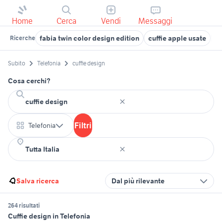
Home
Cerca
Vendi
Messaggi
fabia twin color design edition
cuffie apple usate
s
Ricerche
Subito
Telefonia
cuffie design
Cosa cerchi?
Filtri
Telefonia
Salva ricerca
Dal più rilevante
264 risultati
Cuffie design in Telefonia