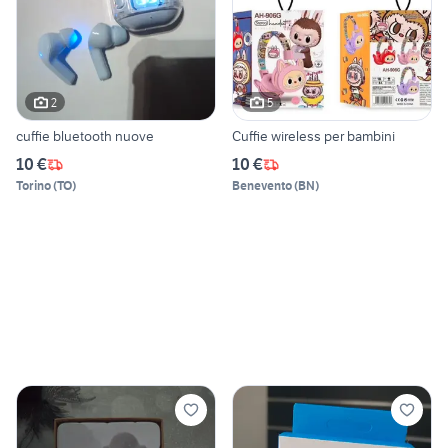
2
5
cuffie bluetooth nuove
Cuffie wireless per bambini
10 €
10 €
Torino
(
TO
)
Benevento
(
BN
)