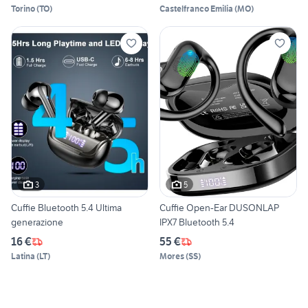
Torino
(
TO
)
Castelfranco Emilia
(
MO
)
3
5
Cuffie Bluetooth 5.4 Ultima
Cuffie Open-Ear DUSONLAP
generazione
IPX7 Bluetooth 5.4
16 €
55 €
Latina
(
LT
)
Mores
(
SS
)