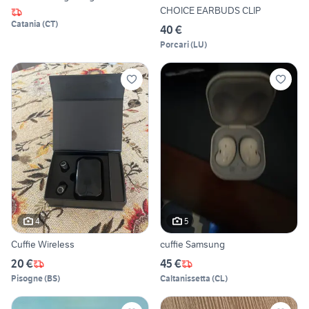
CHOICE EARBUDS CLIP
Catania
(
CT
)
40 €
Porcari
(
LU
)
4
5
Cuffie Wireless
cuffie Samsung
20 €
45 €
Pisogne
(
BS
)
Caltanissetta
(
CL
)