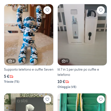
4
6
Supporto telefono e cuffie Seven
lit 7 in 1 per pulire pc cuffie e
telefono
5 €
10 €
Trieste
(
TS
)
Chioggia
(
VE
)