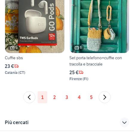
6
6
Cuffie sbs
Set porta telefono+cuffie con
tracolla e bracciale
23 €
25 €
Catania
(
CT
)
Firenze
(
FI
)
1
2
3
4
5
Più cercati