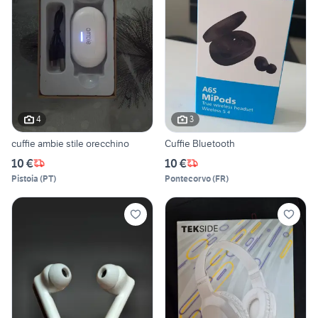
4
3
cuffie ambie stile orecchino
Cuffie Bluetooth
10 €
10 €
Pistoia
(
PT
)
Pontecorvo
(
FR
)