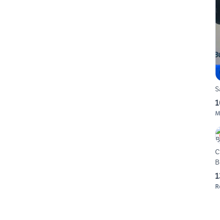
S
1
M
C
B
1
R