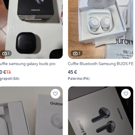
3
3
uffie samsung galaxy buds pro
Cuffie Bluetooth Samsung BUDS FE
0 €
45 €
gropoli
(
SA
)
Palermo
(
PA
)