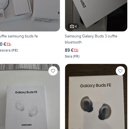
4
uffie samsung buds fe
Samsung Galaxy Buds 3 cuffie
bluetooth
0 €
89 €
escara
(
PE
)
Sora
(
FR
)