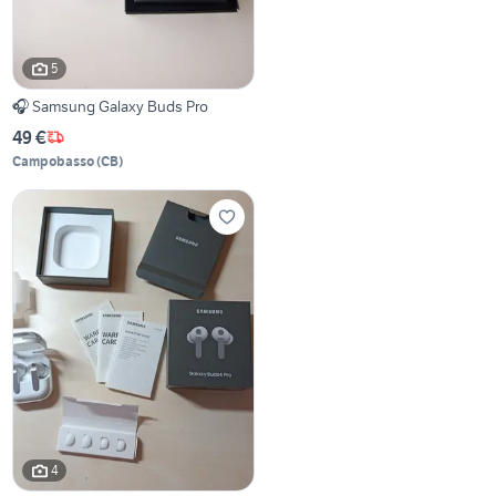
5
🎧 Samsung Galaxy Buds Pro
49 €
Campobasso
(
CB
)
4