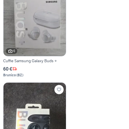
6
Cuffie Samsung Galaxy Buds +
60 €
Brunico
(
BZ
)