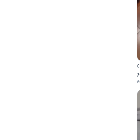
C
7
A