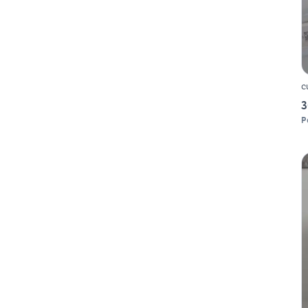
c
3
P