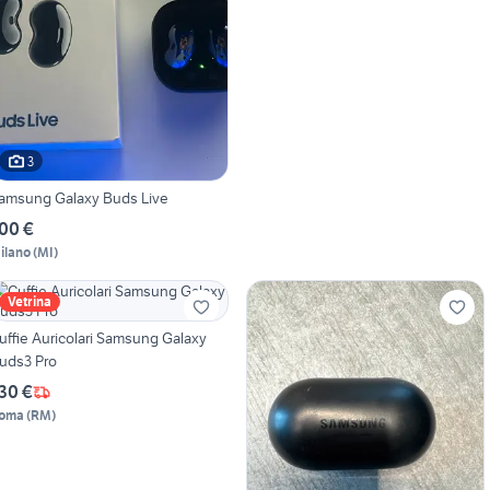
3
amsung Galaxy Buds Live
00 €
ilano
(
MI
)
Vetrina
uffie Auricolari Samsung Galaxy
uds3 Pro
30 €
oma
(
RM
)