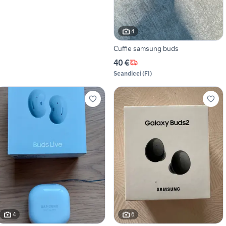
4
Cuffie samsung buds
40 €
Scandicci
(
FI
)
4
6