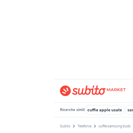
cuffie apple usate
sa
Ricerche
simili
Subito
Telefonia
cuffie samsung buds