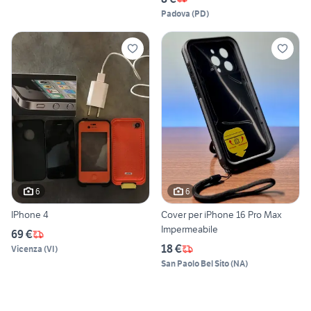
Padova
(
PD
)
6
6
IPhone 4
Cover per iPhone 16 Pro Max
Impermeabile
69 €
18 €
Vicenza
(
VI
)
San Paolo Bel Sito
(
NA
)