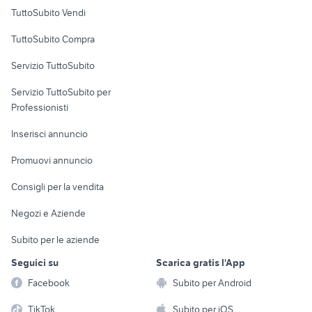
Case vacanza
TuttoSubito Vendi
Uffici e Locali
TuttoSubito Compra
commerciali
Servizio TuttoSubito
elettronica
per la casa e la
sports e hobby
Servizio TuttoSubito per
persona
Informatica
Animali
Professionisti
Arredamento e
Console e
Accessori per
Casalinghi
Inserisci annuncio
Videogiochi
animali
Elettrodomestici
Promuovi annuncio
Audio/Video
Musica e Film
Giardino e Fai da te
Consigli per la vendita
Fotografia
Libri e Riviste
Abbigliamento e
Negozi e Aziende
Telefonia
Strumenti Musicali
Accessori
Subito per le aziende
Sports
Tutto per i bambini
Seguici su
Scarica gratis l'App
Biciclette
Facebook
Subito per Android
Collezionismo
TikTok
Subito per iOS