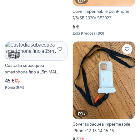
6
Cover impermabile per iPhone
7/8/SE 2020/ SE2022
6 €
Zola Predosa
(
BO
)
6
Custodia subacquea
smartphone fino a 15m MAI
USATA
45 €
Roma
(
RM
)
3
Cover subaquea impermeabile
iPhone 12-13-14-15-16
8 €