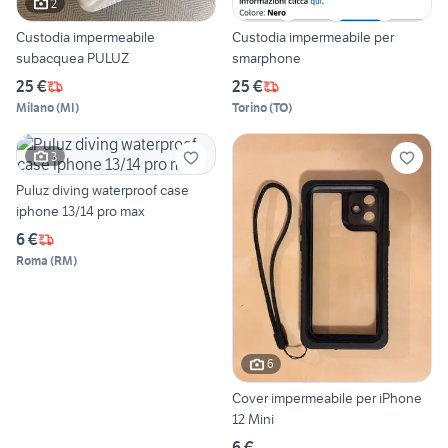
2
Custodia impermeabile
Custodia impermeabile per
subacquea PULUZ
smarphone
25 €
25 €
Milano
(
MI
)
Torino
(
TO
)
3
Puluz diving waterproof case
iphone 13/14 pro max
6 €
Roma
(
RM
)
6
Cover impermeabile per iPhone
12 Mini
6 €