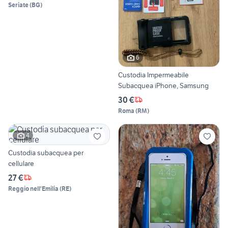
Seriate
(
BG
)
6
Custodia Impermeabile
Subacquea iPhone, Samsung
30 €
Roma
(
RM
)
4
Custodia subacquea per
cellulare
27 €
Reggio nell'Emilia
(
RE
)