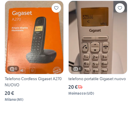
6
4
Telefono Cordless Gigaset A270
telefono portatile Gigaset nuovo
NUOVO
20 €
20 €
Moimacco
(
UD
)
Milano
(
MI
)