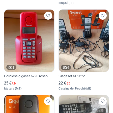
Empoli
(
FI
)
3
6
Cordless gigaset A220 rosso
Giagaset a170 trio
25 €
22 €
Matera
(
MT
)
Cassina de' Pecchi
(
MI
)