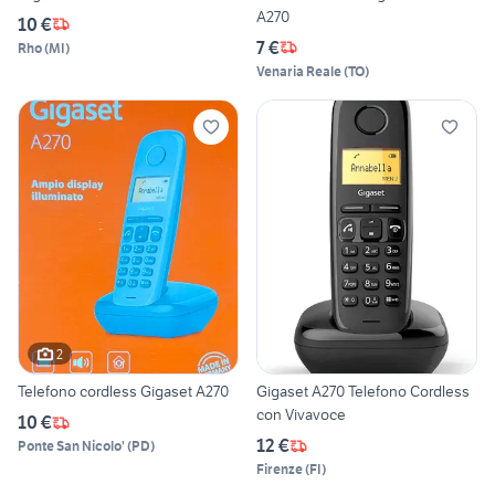
A270
10 €
7 €
Rho
(
MI
)
Venaria Reale
(
TO
)
2
Telefono cordless Gigaset A270
Gigaset A270 Telefono Cordless
con Vivavoce
10 €
12 €
Ponte San Nicolo'
(
PD
)
Firenze
(
FI
)