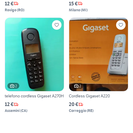
12 €
15 €
Rovigo
(
RO
)
Milano
(
MI
)
2
2
telefono cordless Gigaset A270H
Cordless Gigaset A220
12 €
20 €
Assemini
(
CA
)
Correggio
(
RE
)