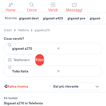
Home
Cerca
Vendi
Messaggi
gigaset dect
gigaset a420
gigaset pro
gigaset a
Ricerche
Subito
Telefonia
gigaset a270
Cosa cerchi?
Filtri
Telefonia
Salva ricerca
Dal più rilevante
84 risultati
Gigaset a270 in Telefonia