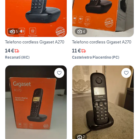
5
4
Telefono cordless Gigaset A270
Telefono cordless Gigaset A270
14 €
11 €
Recanati
(
MC
)
Castelvetro Piacentino
(
PC
)
2