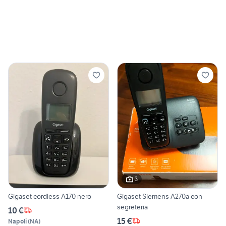
3
Gigaset cordless A170 nero
Gigaset Siemens A270a con
segreteria
10 €
15 €
Napoli
(
NA
)