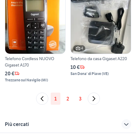
4
Telefono Cordless NUOVO
Telefono da casa Gigaset A220
Gigaset A170
10 €
20 €
San Dona' di Piave
(
VE
)
Trezzano sul Naviglio
(
MI
)
1
2
3
Più cercati