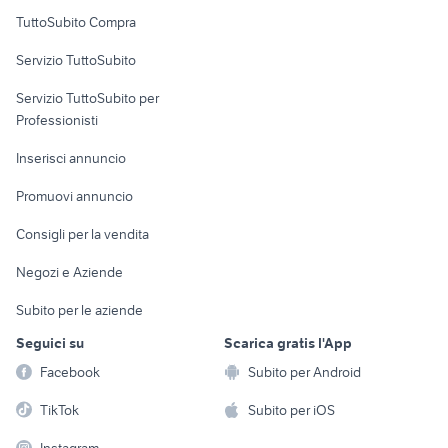
Uffici e Locali
TuttoSubito Compra
commerciali
Servizio TuttoSubito
elettronica
per la casa e la
sports e hobby
Servizio TuttoSubito per
persona
Informatica
Animali
Professionisti
Arredamento e
Console e
Accessori per
Casalinghi
Inserisci annuncio
Videogiochi
animali
Elettrodomestici
Promuovi annuncio
Audio/Video
Musica e Film
Giardino e Fai da te
Consigli per la vendita
Fotografia
Libri e Riviste
Abbigliamento e
Negozi e Aziende
Telefonia
Strumenti Musicali
Accessori
Subito per le aziende
Sports
Tutto per i bambini
Seguici su
Scarica gratis l'App
Biciclette
Facebook
Subito per Android
Collezionismo
TikTok
Subito per iOS
Instagram