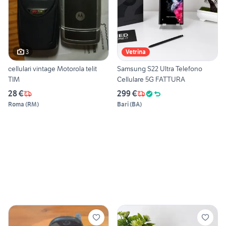
3
Vetrina
cellulari vintage Motorola telit
Samsung S22 Ultra Telefono
TIM
Cellulare 5G FATTURA
28 €
299 €
Roma
(
RM
)
Bari
(
BA
)