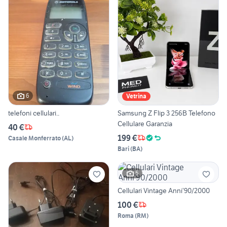
6
Vetrina
telefoni cellulari..
Samsung Z Flip 3 256B Telefono
Cellulare Garanzia
40 €
199 €
Casale Monferrato
(
AL
)
Bari
(
BA
)
5
Cellulari Vintage Anni’90/2000
100 €
Roma
(
RM
)