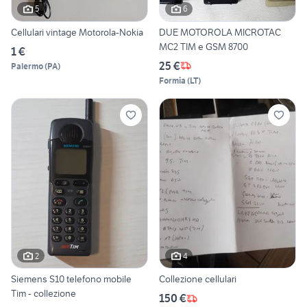
5
6
Cellulari vintage Motorola-Nokia
DUE MOTOROLA MICROTAC
MC2 TIM e GSM 8700
1 €
25 €
Palermo
(
PA
)
Formia
(
LT
)
2
4
Siemens S10 telefono mobile
Collezione cellulari
Tim - collezione
150 €