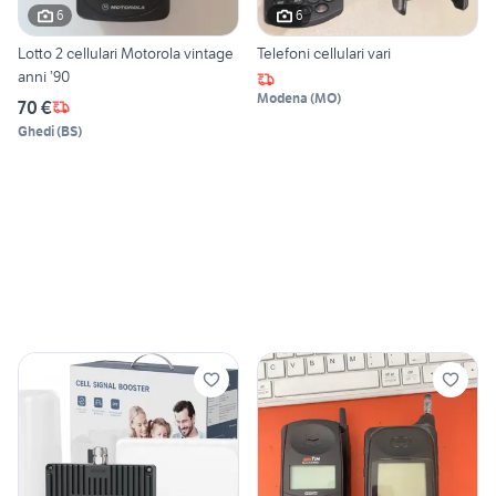
6
6
Lotto 2 cellulari Motorola vintage
Telefoni cellulari vari
anni ’90
Modena
(
MO
)
70 €
Ghedi
(
BS
)