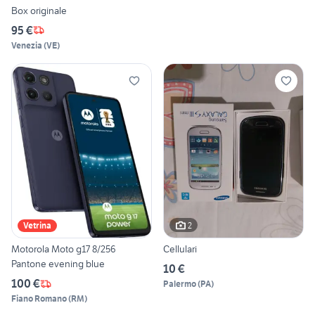
Box originale
95 €
Venezia
(
VE
)
2
Vetrina
Motorola Moto g17 8/256
Cellulari
Pantone evening blue
10 €
100 €
Palermo
(
PA
)
Fiano Romano
(
RM
)