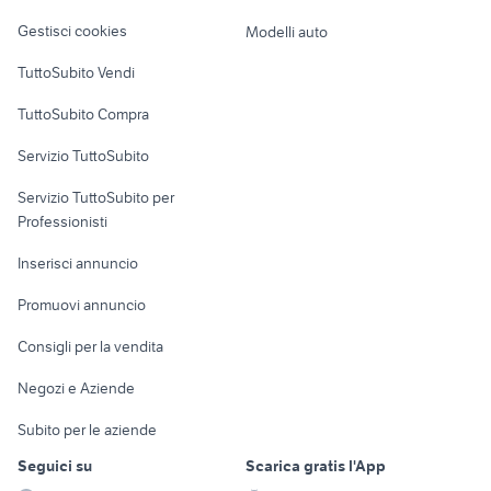
Veicoli commerciali
altro
Gestisci cookies
Modelli auto
Case vacanza
TuttoSubito Vendi
Uffici e Locali
TuttoSubito Compra
commerciali
Servizio TuttoSubito
elettronica
per la casa e la
sports e hobby
Servizio TuttoSubito per
persona
Informatica
Animali
Professionisti
Arredamento e
Console e
Accessori per
Casalinghi
Inserisci annuncio
Videogiochi
animali
Elettrodomestici
Promuovi annuncio
Audio/Video
Musica e Film
Giardino e Fai da te
Consigli per la vendita
Fotografia
Libri e Riviste
Abbigliamento e
Negozi e Aziende
Telefonia
Strumenti Musicali
Accessori
Subito per le aziende
Sports
Tutto per i bambini
Seguici su
Scarica gratis l'App
Biciclette