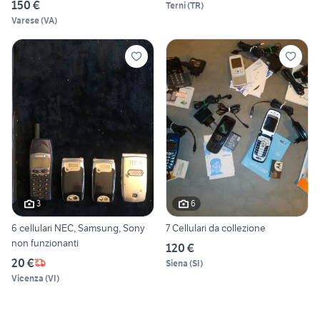
150 €
Terni
(
TR
)
Varese
(
VA
)
3
6
6 cellulari NEC, Samsung, Sony
7 Cellulari da collezione
non funzionanti
120 €
20 €
Siena
(
SI
)
Vicenza
(
VI
)