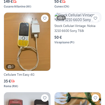
149 €
50 €
Cusano Milanino
(
MI
)
Cuneo
(
CN
)
3
Stock Cellulari Vintage: Nokia
3210 6600 Sony T68i
50 €
Vicopisano
(
PI
)
3
Cellulare Tim Easy 4G
35 €
Roma
(
RM
)