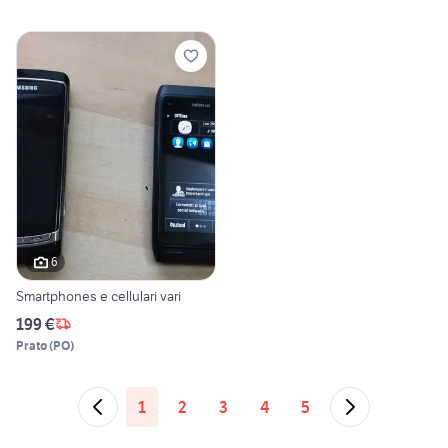
6
Smartphones e cellulari vari
199 €
Prato
(
PO
)
1
2
3
4
5