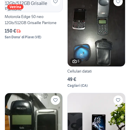
Vetrina
Motorola Edge 50 neo
12Gb/512GB Grisaille Pantone
150 €
San Dona' di Piave
(
VE
)
6
Cellulari datati
49 €
Cagliari
(
CA
)