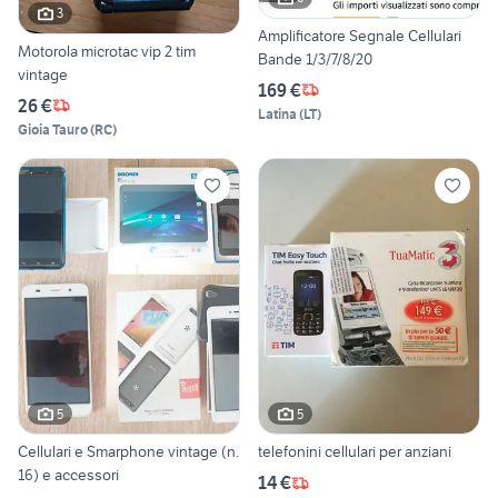
3
Amplificatore Segnale Cellulari
Motorola microtac vip 2 tim
Bande 1/3/7/8/20
vintage
169 €
26 €
Latina
(
LT
)
Gioia Tauro
(
RC
)
5
5
Cellulari e Smarphone vintage (n.
telefonini cellulari per anziani
16) e accessori
14 €