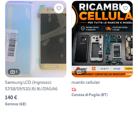
5
2
Samsung LCD (Ingrosso)
ricambi cellulari
S7/S8/S9/S10/J5/J6/J7/A5/A6
Canosa di Puglia
(
BT
)
140 €
Genova
(
GE
)