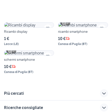
2
Ricambi display
ricambi smartphone
1 €
10 €
Lecce
(
LE
)
Canosa di Puglia
(
BT
)
2
schermi smartphone
10 €
Canosa di Puglia
(
BT
)
Più cercati
Correlati
Richerche simili
Suggerimenti
Ricerche consigliate
samsung j5
samsung j5 2017
telefonia Matera