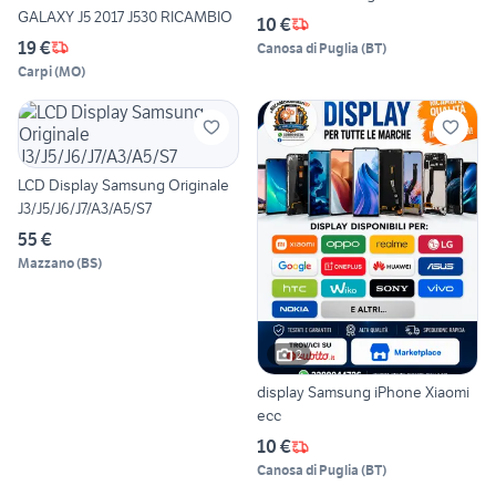
GALAXY J5 2017 J530 RICAMBIO
10 €
19 €
Canosa di Puglia
(
BT
)
Carpi
(
MO
)
LCD Display Samsung Originale
J3/J5/J6/J7/A3/A5/S7
55 €
Mazzano
(
BS
)
2
display Samsung iPhone Xiaomi
ecc
10 €
Canosa di Puglia
(
BT
)