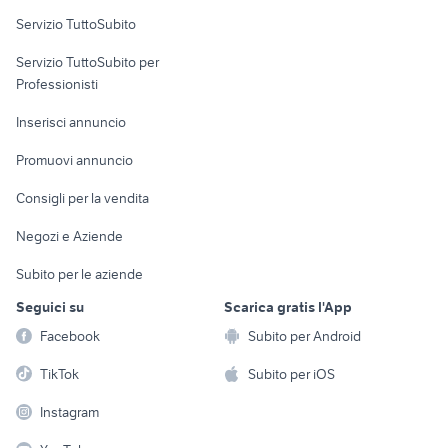
Servizio TuttoSubito
elettronica
per la casa e la
sports e hobby
Servizio TuttoSubito per
persona
Informatica
Animali
Professionisti
Arredamento e
Console e
Accessori per
Casalinghi
Inserisci annuncio
Videogiochi
animali
Elettrodomestici
Promuovi annuncio
Audio/Video
Musica e Film
Giardino e Fai da te
Consigli per la vendita
Fotografia
Libri e Riviste
Abbigliamento e
Negozi e Aziende
Telefonia
Strumenti Musicali
Accessori
Subito per le aziende
Sports
Tutto per i bambini
Seguici su
Scarica gratis l'App
Biciclette
Facebook
Subito per Android
Collezionismo
TikTok
Subito per iOS
Instagram