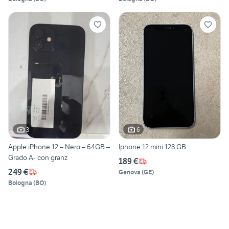
3
6
Apple iPhone 12 – Nero – 64GB –
Iphone 12 mini 128 GB
Grado A- con granz
189 €
249 €
Genova
(
GE
)
Bologna
(
BO
)