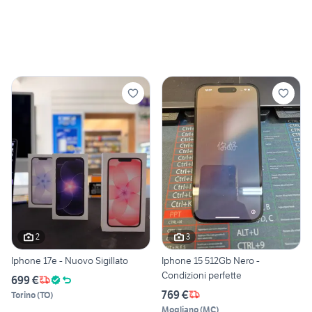
2
3
Iphone 17e - Nuovo Sigillato
Iphone 15 512Gb Nero -
Condizioni perfette
699 €
769 €
Torino
(
TO
)
Mogliano
(
MC
)