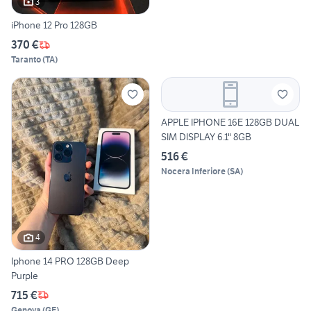
3
iPhone 12 Pro 128GB
370 €
Taranto
(
TA
)
APPLE IPHONE 16E 128GB DUAL
SIM DISPLAY 6.1" 8GB
516 €
Nocera Inferiore
(
SA
)
4
Iphone 14 PRO 128GB Deep
Purple
715 €
Genova
(
GE
)