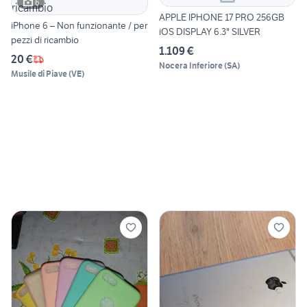
6
APPLE IPHONE 17 PRO 256GB
iPhone 6 – Non funzionante / per
iOS DISPLAY 6.3" SILVER
pezzi di ricambio
1.109 €
20 €
Nocera Inferiore
(
SA
)
Musile di Piave
(
VE
)