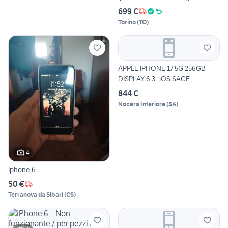
699 €
Torino
(
TO
)
APPLE IPHONE 17 5G 256GB
DISPLAY 6 3" iOS SAGE
844 €
Nocera Inferiore
(
SA
)
4
Iphone 6
50 €
Terranova da Sibari
(
CS
)