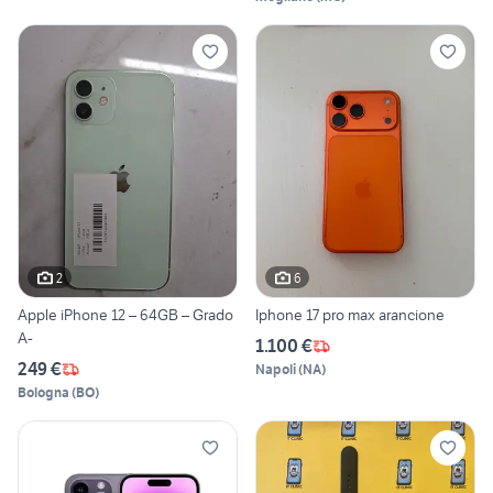
2
6
Apple iPhone 12 – 64GB – Grado
Iphone 17 pro max arancione
A-
1.100 €
249 €
Napoli
(
NA
)
Bologna
(
BO
)