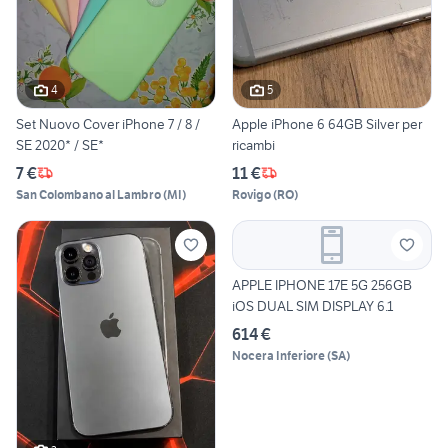
4
5
Set Nuovo Cover iPhone 7 / 8 /
Apple iPhone 6 64GB Silver per
SE 2020* / SE*
ricambi
7 €
11 €
San Colombano al Lambro
(
MI
)
Rovigo
(
RO
)
APPLE IPHONE 17E 5G 256GB
iOS DUAL SIM DISPLAY 6.1
614 €
Nocera Inferiore
(
SA
)