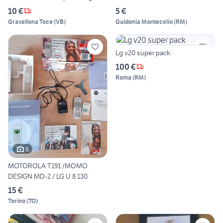
10 €
5 €
Gravellona Toce
(
VB
)
Guidonia Montecelio
(
RM
)
Lg v20 super pack
100 €
Roma
(
RM
)
6
MOTOROLA T191 /MOMO
DESIGN MD-2 / LG U 8 130
15 €
Torino
(
TO
)