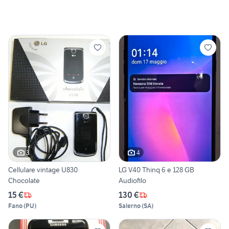
3
4
Cellulare vintage U830
LG V40 Thinq 6 e 128 GB
Chocolate
Audiofilo
15 €
130 €
Fano
(
PU
)
Salerno
(
SA
)