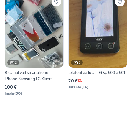
2
6
Ricambi vari smartphone -
telefoni cellulari LG kp 500 e 501
iPhone Samsung LG Xiaomi
20 €
100 €
Taranto
(
TA
)
Imola
(
BO
)