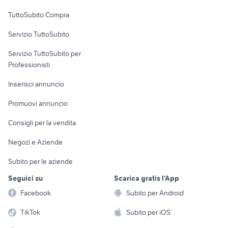
Uffici e Locali
TuttoSubito Compra
commerciali
Servizio TuttoSubito
elettronica
per la casa e la
sports e hobby
Servizio TuttoSubito per
persona
Informatica
Animali
Professionisti
Arredamento e
Console e
Accessori per
Casalinghi
Inserisci annuncio
Videogiochi
animali
Elettrodomestici
Promuovi annuncio
Audio/Video
Musica e Film
Giardino e Fai da te
Consigli per la vendita
Fotografia
Libri e Riviste
Abbigliamento e
Negozi e Aziende
Telefonia
Strumenti Musicali
Accessori
Subito per le aziende
Sports
Tutto per i bambini
Seguici su
Scarica gratis l'App
Biciclette
Facebook
Subito per Android
Collezionismo
TikTok
Subito per iOS