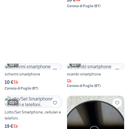
Canosa di Puglia
(
BT
)
2
2
schermi smartphone
ricambi smartphone
10 €
Canosa di Puglia
(
BT
)
Canosa di Puglia
(
BT
)
6
Lotto/Set Smartphone, cellulari e
telefoni.
19 €