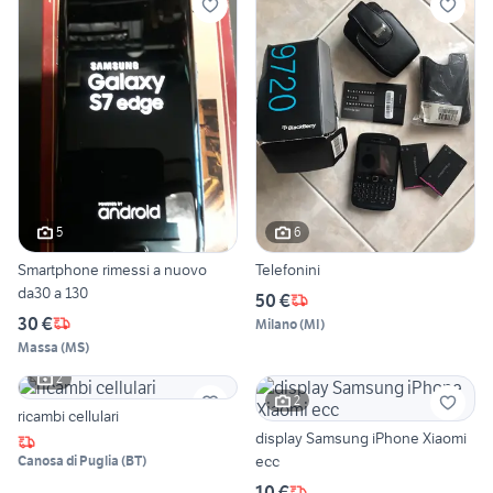
5
6
Smartphone rimessi a nuovo
Telefonini
da30 a 130
50 €
30 €
Milano
(
MI
)
Massa
(
MS
)
2
2
ricambi cellulari
display Samsung iPhone Xiaomi
ecc
Canosa di Puglia
(
BT
)
10 €