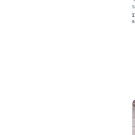
S
1
B