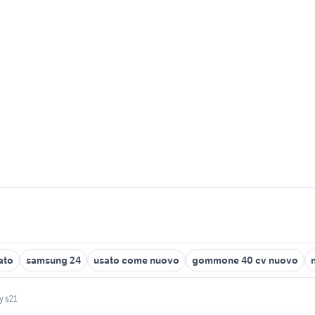
ato
samsung 24
usato come nuovo
gommone 40 cv nuovo
y s21