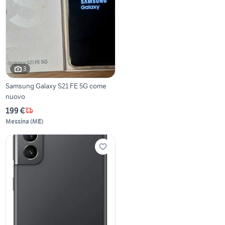
3
Samsung Galaxy S21 FE 5G come
nuovo
199 €
Messina
(
ME
)