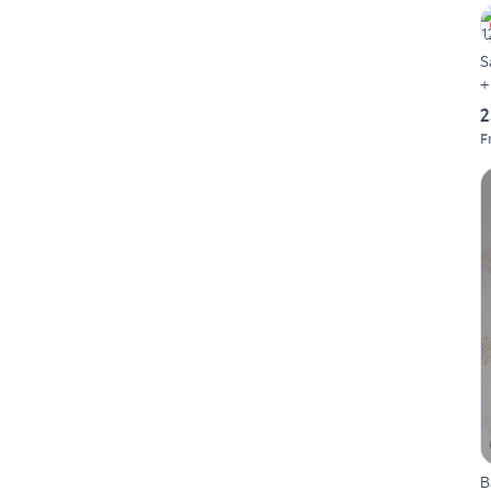
S
+
2
F
B