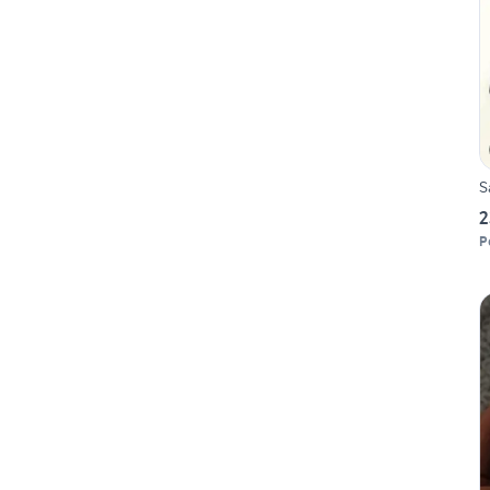
S
2
P