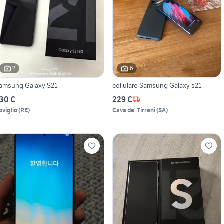
2
6
amsung Galaxy S21
cellulare Samsung Galaxy s21
30 €
229 €
oviglio
(
RE
)
Cava de' Tirreni
(
SA
)