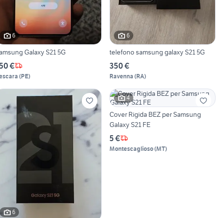
6
6
amsung Galaxy S21 5G
telefono samsung galaxy S21 5G
50 €
350 €
escara
(
PE
)
Ravenna
(
RA
)
4
Cover Rigida BEZ per Samsung
Galaxy S21 FE
5 €
Montescaglioso
(
MT
)
6