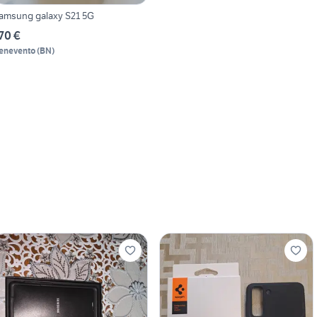
amsung galaxy S21 5G
70 €
enevento
(
BN
)