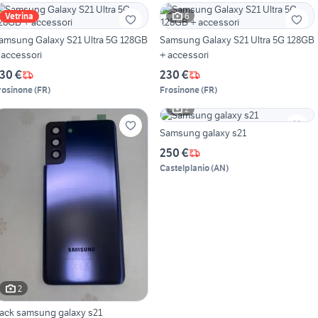
6
Vetrina
amsung Galaxy S21 Ultra 5G 128GB
Samsung Galaxy S21 Ultra 5G 128GB
 accessori
+ accessori
30 €
230 €
rosinone
(
FR
)
Frosinone
(
FR
)
2
Samsung galaxy s21
250 €
Castelplanio
(
AN
)
2
ack samsung galaxy s21