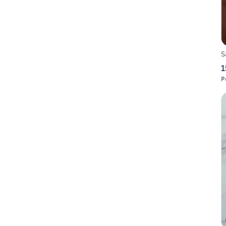
S
1
P