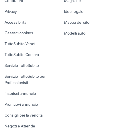
Condizioni
Magazine
Terreni e rustici
Attrezzature di
4g vodafone
parabola
Nautica
lavoro
casse stereo
retro gaming
Privacy
Idee regalo
Garage e box
Caravan e Camper
Accessibilità
Mappa del sito
Loft, mansarde e
Veicoli commerciali
altro
Gestisci cookies
Modelli auto
Case vacanza
TuttoSubito Vendi
Uffici e Locali
TuttoSubito Compra
commerciali
Servizio TuttoSubito
elettronica
per la casa e la
sports e hobby
Servizio TuttoSubito per
persona
Informatica
Animali
Professionisti
Arredamento e
Console e
Accessori per
Casalinghi
Inserisci annuncio
Videogiochi
animali
Elettrodomestici
Promuovi annuncio
Audio/Video
Musica e Film
Giardino e Fai da te
Consigli per la vendita
Fotografia
Libri e Riviste
Abbigliamento e
Negozi e Aziende