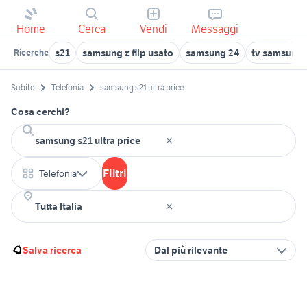
Home
Cerca
Vendi
Messaggi
s21
samsung z flip usato
samsung 24
tv samsung 5
Ricerche
Subito
Telefonia
samsung s21 ultra price
Cosa cerchi?
Filtri
Telefonia
Salva ricerca
Dal più rilevante