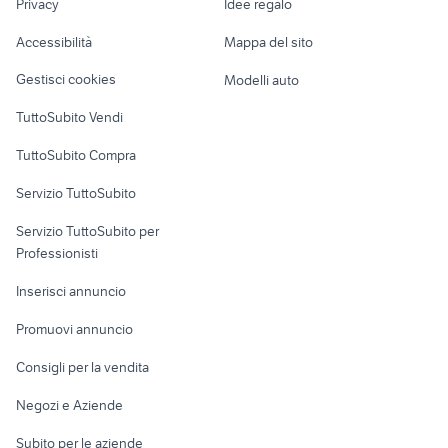
Privacy
Idee regalo
asus deluxe
Garage e box
samsung galaxy watch active
telefonia Ginosa
Caravan e Camper
Accessibilità
Mappa del sito
Loft, mansarde e
Veicoli commerciali
altro
Gestisci cookies
Modelli auto
Case vacanza
TuttoSubito Vendi
Uffici e Locali
TuttoSubito Compra
commerciali
Servizio TuttoSubito
elettronica
per la casa e la
sports e hobby
Servizio TuttoSubito per
persona
Informatica
Animali
Professionisti
Arredamento e
Console e
Accessori per
Casalinghi
Inserisci annuncio
Videogiochi
animali
Elettrodomestici
Promuovi annuncio
Audio/Video
Musica e Film
Giardino e Fai da te
Consigli per la vendita
Fotografia
Libri e Riviste
Abbigliamento e
Negozi e Aziende
Telefonia
Strumenti Musicali
Accessori
Subito per le aziende