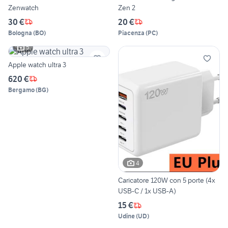
Zenwatch
Zen 2
30 €
20 €
Bologna
(
BO
)
Piacenza
(
PC
)
5
Apple watch ultra 3
620 €
Bergamo
(
BG
)
4
Caricatore 120W con 5 porte (4x
USB-C / 1x USB-A)
15 €
Udine
(
UD
)