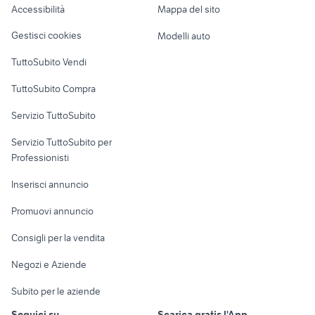
Accessibilità
Mappa del sito
asus zenfone 5 lite
cover samsung a50
Loft, mansarde e
Veicoli commerciali
altro
Gestisci cookies
Modelli auto
Case vacanza
TuttoSubito Vendi
Uffici e Locali
TuttoSubito Compra
commerciali
Servizio TuttoSubito
elettronica
per la casa e la
sports e hobby
Servizio TuttoSubito per
persona
Informatica
Animali
Professionisti
Arredamento e
Console e
Accessori per
Casalinghi
Inserisci annuncio
Videogiochi
animali
Elettrodomestici
Promuovi annuncio
Audio/Video
Musica e Film
Giardino e Fai da te
Consigli per la vendita
Fotografia
Libri e Riviste
Abbigliamento e
Negozi e Aziende
Telefonia
Strumenti Musicali
Accessori
Subito per le aziende
Sports
Tutto per i bambini
Seguici su
Scarica gratis l'App