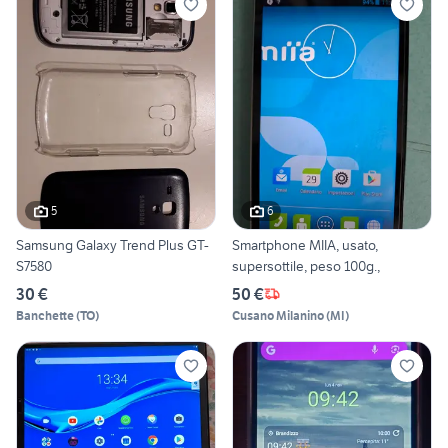
5
6
Samsung Galaxy Trend Plus GT-
Smartphone MIIA, usato,
S7580
supersottile, peso 100g.,
30 €
50 €
Banchette
(
TO
)
Cusano Milanino
(
MI
)