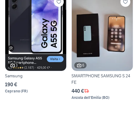
3
6
Samsung
SMARTPHONE SAMSUNG S 24
FE
190 €
440 €
Ceprano
(
FR
)
Anzola dell'Emilia
(
BO
)