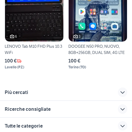
6
3
LENOVO Tab M10 FHD Plus 10.3
DOOGEE N50 PRO, NUOVO,
WiFi
8GB+256GB, DUAL SIM, 4G LTE
100 €
100 €
Lavello
(
PZ
)
Torino
(
TO
)
Più cercati
Correlati
Richerche simili
Suggerimenti
Ricerche consigliate
cronometro android
motorola 2000
nokia n900
samsung galaxy j3 2018
huawei belluno
telefonia Perugia
vivo smartphone
samsung a9
Tutte le categorie
iphone 8 plus usato
iphone mascali
telefonia Grosseto
htc telefonia Roma provincia
telefoni usa e getta