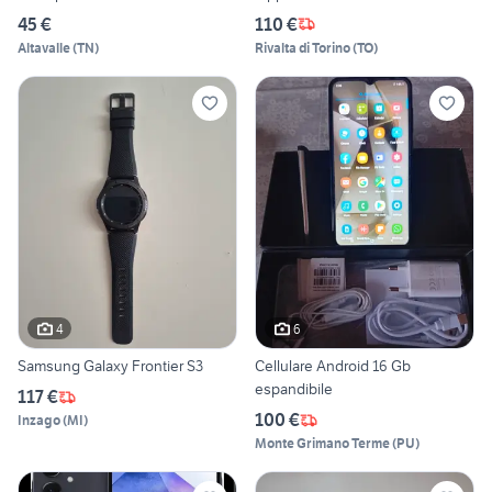
45 €
110 €
Altavalle
(
TN
)
Rivalta di Torino
(
TO
)
4
6
Samsung Galaxy Frontier S3
Cellulare Android 16 Gb
espandibile
117 €
100 €
Inzago
(
MI
)
Monte Grimano Terme
(
PU
)