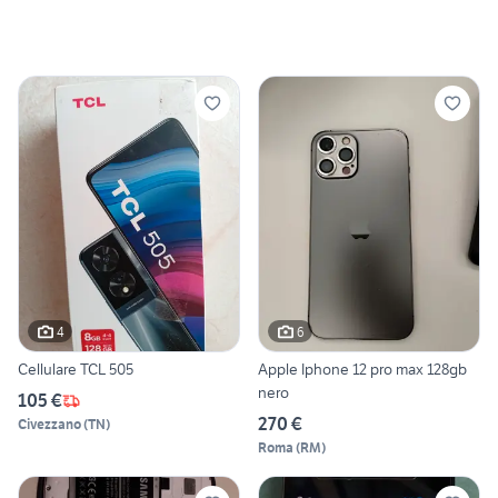
4
6
Cellulare TCL 505
Apple Iphone 12 pro max 128gb
nero
105 €
270 €
Civezzano
(
TN
)
Roma
(
RM
)