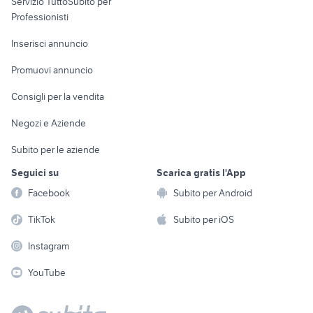
Servizio TuttoSubito per
persona
Informatica
Animali
Professionisti
Arredamento e
Console e
Accessori per
Casalinghi
Inserisci annuncio
Videogiochi
animali
Elettrodomestici
Promuovi annuncio
Audio/Video
Musica e Film
Giardino e Fai da te
Consigli per la vendita
Fotografia
Libri e Riviste
Abbigliamento e
Negozi e Aziende
Telefonia
Strumenti Musicali
Accessori
Subito per le aziende
Sports
Tutto per i bambini
Seguici su
Scarica gratis l'App
Biciclette
Facebook
Subito per Android
Collezionismo
TikTok
Subito per iOS
Instagram
YouTube