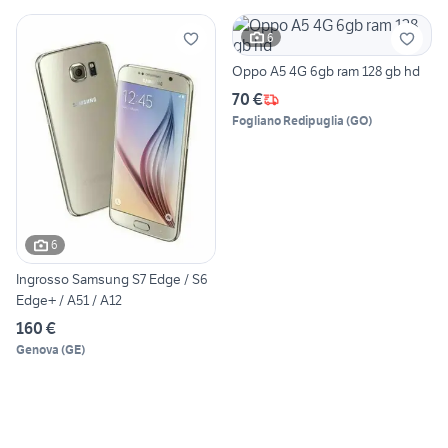
6
Oppo A5 4G 6gb ram 128 gb hd
70 €
Fogliano Redipuglia
(
GO
)
6
Ingrosso Samsung S7 Edge / S6
Edge+ / A51 / A12
160 €
Genova
(
GE
)