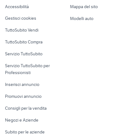
Caravan e Camper
Accessibilità
Mappa del sito
Loft, mansarde e
Veicoli commerciali
altro
Gestisci cookies
Modelli auto
Case vacanza
TuttoSubito Vendi
Uffici e Locali
TuttoSubito Compra
commerciali
Servizio TuttoSubito
elettronica
per la casa e la
sports e hobby
Servizio TuttoSubito per
persona
Informatica
Animali
Professionisti
Arredamento e
Console e
Accessori per
Casalinghi
Inserisci annuncio
Videogiochi
animali
Elettrodomestici
Promuovi annuncio
Audio/Video
Musica e Film
Giardino e Fai da te
Consigli per la vendita
Fotografia
Libri e Riviste
Abbigliamento e
Negozi e Aziende
Telefonia
Strumenti Musicali
Accessori
Subito per le aziende
Sports
Tutto per i bambini