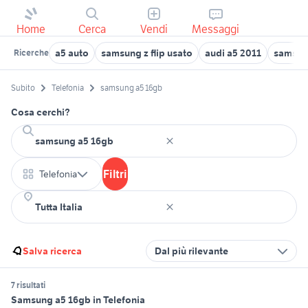
Home
Cerca
Vendi
Messaggi
a5 auto
samsung z flip usato
audi a5 2011
samsung
Ricerche
Subito
Telefonia
samsung a5 16gb
Cosa cerchi?
Filtri
Telefonia
Salva ricerca
Dal più rilevante
7 risultati
Samsung a5 16gb in Telefonia