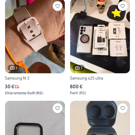
3
3
Samsung fit 3
Samsung s25 ultra
30 €
800 €
Chiaramonte Gulfi
(
RG
)
Forli'
(
FC
)