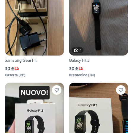
2
Samsung Gear Fit
Galaxy Fit 3
30 €
30 €
Caserta
(
CE
)
Brentonico
(
TN
)