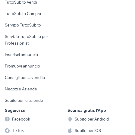
TuttoSubito Vendi
Uffici e Locali
TuttoSubito Compra
commerciali
Servizio TuttoSubito
elettronica
per la casa e la
sports e hobby
Servizio TuttoSubito per
persona
Informatica
Animali
Professionisti
Arredamento e
Console e
Accessori per
Casalinghi
Inserisci annuncio
Videogiochi
animali
Elettrodomestici
Promuovi annuncio
Audio/Video
Musica e Film
Giardino e Fai da te
Consigli per la vendita
Fotografia
Libri e Riviste
Abbigliamento e
Negozi e Aziende
Telefonia
Strumenti Musicali
Accessori
Subito per le aziende
Sports
Tutto per i bambini
Seguici su
Scarica gratis l'App
Biciclette
Facebook
Subito per Android
Collezionismo
TikTok
Subito per iOS