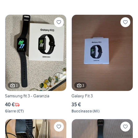
3
3
Samsung fit 3 - Garanzia
Galaxy Fit 3
40 €
35 €
Giarre
(
CT
)
Buccinasco
(
MI
)