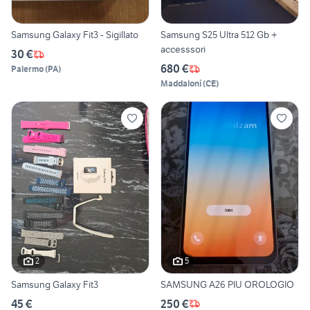
Samsung Galaxy Fit3 - Sigillato
Samsung S25 Ultra 512 Gb +
accesssori
30 €
680 €
Palermo
(
PA
)
Maddaloni
(
CE
)
2
5
Samsung Galaxy Fit3
SAMSUNG A26 PIU OROLOGIO
45 €
250 €