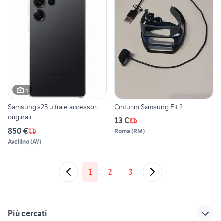
5
Samsung s25 ultra e accessori
Cinturini Samsung Fit 2
originali
13 €
850 €
Roma
(
RM
)
Avellino
(
AV
)
1
2
3
Più cercati