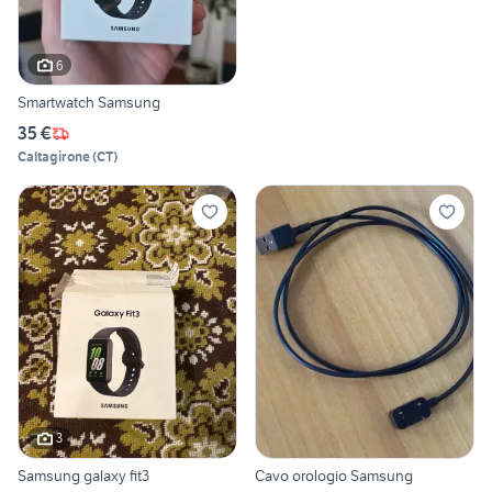
6
Smartwatch Samsung
35 €
Caltagirone
(
CT
)
3
Samsung galaxy fit3
Cavo orologio Samsung