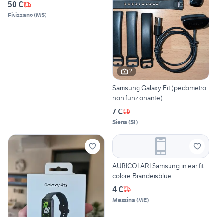
50 €
Fivizzano
(
MS
)
2
Samsung Galaxy Fit (pedometro
non funzionante)
7 €
Siena
(
SI
)
AURICOLARI Samsung in ear fit
colore Brandeisblue
4 €
Messina
(
ME
)