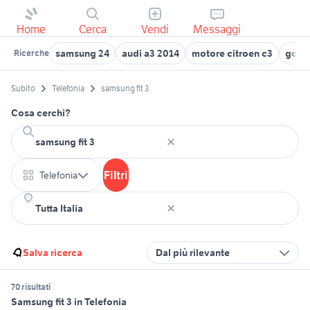
Home
Cerca
Vendi
Messaggi
samsung 24
audi a3 2014
motore citroen c3
golf 3
Ricerche
Subito
Telefonia
samsung fit 3
Cosa cerchi?
Filtri
Telefonia
Salva ricerca
Dal più rilevante
70 risultati
Samsung fit 3 in Telefonia