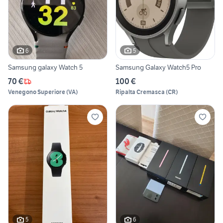
6
5
Samsung galaxy Watch 5
Samsung Galaxy Watch5 Pro
70 €
100 €
Venegono Superiore
(
VA
)
Ripalta Cremasca
(
CR
)
5
6