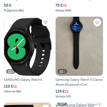
50 €
70 €
Putignano
(
BA
)
Monza
(
MB
)
4
2
SAMSUNG Galaxy Watch4
Samsung Galaxy Watch 4 Classic
46mm Bluetooth+Cint
110 €
139 €
Vobarno
(
BS
)
Verona
(
VR
)
2