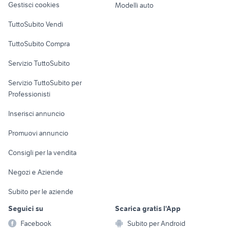
Gestisci cookies
Modelli auto
Case vacanza
TuttoSubito Vendi
Uffici e Locali
TuttoSubito Compra
commerciali
Servizio TuttoSubito
elettronica
per la casa e la
sports e hobby
Servizio TuttoSubito per
persona
Informatica
Animali
Professionisti
Arredamento e
Console e
Accessori per
Casalinghi
Inserisci annuncio
Videogiochi
animali
Elettrodomestici
Promuovi annuncio
Audio/Video
Musica e Film
Giardino e Fai da te
Consigli per la vendita
Fotografia
Libri e Riviste
Abbigliamento e
Negozi e Aziende
Telefonia
Strumenti Musicali
Accessori
Subito per le aziende
Sports
Tutto per i bambini
Seguici su
Scarica gratis l'App
Biciclette
Facebook
Subito per Android