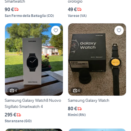
Smartwatch
orologio
90 €
49 €
San Fermo della Battaglia
(
CO
)
Varese
(
VA
)
4
6
Samsung Galaxy Watch8 Nuovo
Samsung Galaxy Watch
Sigillato Smartwatch 4
80 €
295 €
Rimini
(
RN
)
Staranzano
(
GO
)