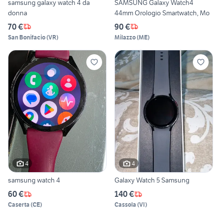
samsung galaxy watch 4 da
SAMSUNG Galaxy Watch4
donna
44mm Orologio Smartwatch, Mo
70 €
90 €
San Bonifacio
(
VR
)
Milazzo
(
ME
)
4
4
samsung watch 4
Galaxy Watch 5 Samsung
60 €
140 €
Caserta
(
CE
)
Cassola
(
VI
)