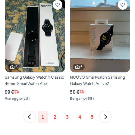
2
6
Samsung Galaxy Watch4 Classic
NUOVO Smartwatch Samsung
46mm SmartWatch Acci
Galaxy Watch Active2
99 €
50 €
Viareggio
(
LU
)
Bergamo
(
BG
)
1
2
3
4
5