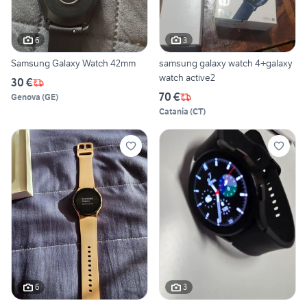
6
3
Samsung Galaxy Watch 42mm
samsung galaxy watch 4+galaxy
watch active2
30 €
70 €
Genova
(
GE
)
Catania
(
CT
)
6
3