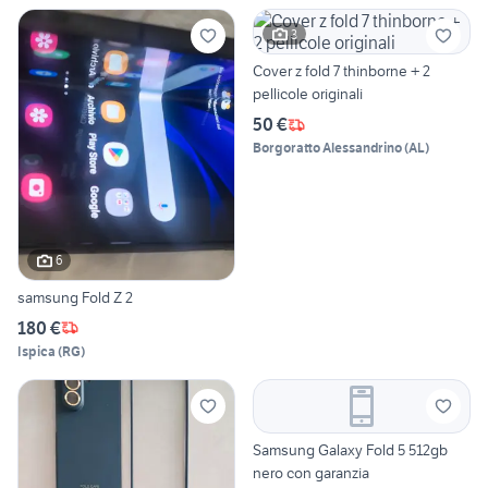
3
Cover z fold 7 thinborne + 2
pellicole originali
50 €
Borgoratto Alessandrino
(
AL
)
6
samsung Fold Z 2
180 €
Ispica
(
RG
)
Samsung Galaxy Fold 5 512gb
nero con garanzia