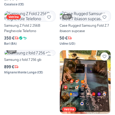
Casaluce
(
CE
)
6
Vetrina
Samsung Z Fold 2 256B
Case Rugged Samsung Fold Z 7
Pieghevole Telefono
ibiason supcase
350 €
50 €
Bari
(
BA
)
Udine
(
UD
)
6
Samsung z fold 7 256 gb
899 €
Mignano Monte Lungo
(
CE
)
Vetrina