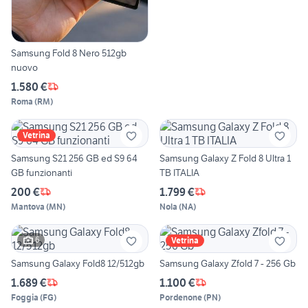
Samsung Fold 8 Nero 512gb
nuovo
1.580 €
Roma
(
RM
)
Vetrina
Samsung S21 256 GB ed S9 64
Samsung Galaxy Z Fold 8 Ultra 1
GB funzionanti
TB ITALIA
200 €
1.799 €
Mantova
(
MN
)
Nola
(
NA
)
6
Vetrina
Samsung Galaxy Fold8 12/512gb
Samsung Galaxy Zfold 7 - 256 Gb
1.689 €
1.100 €
Foggia
(
FG
)
Pordenone
(
PN
)