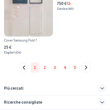
750 €
Corsico
(
MI
)
Cover Samsung Fold 7
25 €
Cagliari
(
CA
)
1
2
3
4
5
Più cercati
Correlati
Richerche simili
Suggerimenti
Ricerche consigliate
kawasaki z2 750 rs
samsung gear2
cover samsung