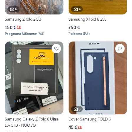
6
4
Samsung Z fold 2 5G
Samsung X fold 6 256
150 €
750 €
Pregnana Milanese
(
MI
)
Palermo
(
PA
)
6
Samsung Galaxy Z Fold 8 Ultra
Cover Samsung FOLD 6
16/ 1TB - NUOVO
45 €