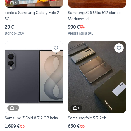
3
scatola Samsung Galaxy Fold 2 -
Samsung S26 Ultra 512 bianco
5G,
Mediaworld
20 €
990 €
Dongo
(
CO
)
Alessandria
(
AL
)
3
6
Samsung Z Fold 8 512 GB Italia
Samsung fold 5 512gb
1.699 €
650 €