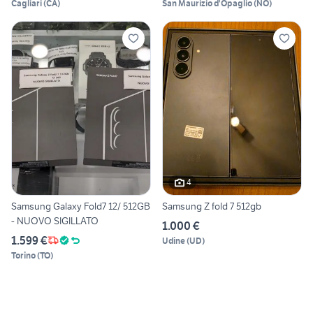
Cagliari
(
CA
)
San Maurizio d'Opaglio
(
NO
)
4
Samsung Galaxy Fold7 12/ 512GB
Samsung Z fold 7 512gb
- NUOVO SIGILLATO
1.000 €
1.599 €
Udine
(
UD
)
Torino
(
TO
)