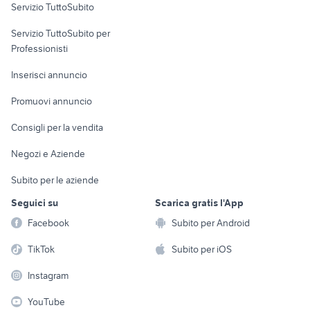
Servizio TuttoSubito
elettronica
per la casa e la
sports e hobby
Servizio TuttoSubito per
persona
Informatica
Animali
Professionisti
Arredamento e
Console e
Accessori per
Casalinghi
Inserisci annuncio
Videogiochi
animali
Elettrodomestici
Promuovi annuncio
Audio/Video
Musica e Film
Giardino e Fai da te
Consigli per la vendita
Fotografia
Libri e Riviste
Abbigliamento e
Negozi e Aziende
Telefonia
Strumenti Musicali
Accessori
Subito per le aziende
Sports
Tutto per i bambini
Seguici su
Scarica gratis l'App
Biciclette
Facebook
Subito per Android
Collezionismo
TikTok
Subito per iOS
Instagram
YouTube