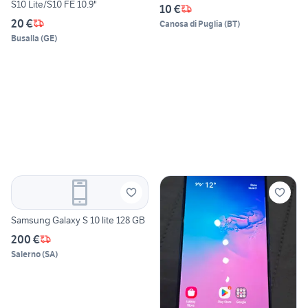
S10 Lite/S10 FE 10.9"
10 €
20 €
Canosa di Puglia
(
BT
)
Busalla
(
GE
)
Samsung Galaxy S 10 lite 128 GB
200 €
Salerno
(
SA
)