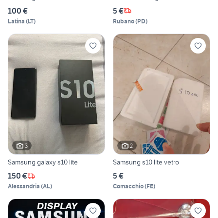
100 €
5 €
Latina
(
LT
)
Rubano
(
PD
)
3
2
Samsung galaxy s10 lite
Samsung s10 lite vetro
150 €
5 €
Alessandria
(
AL
)
Comacchio
(
FE
)