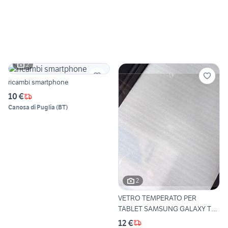
2
ricambi smartphone
10 €
Canosa di Puglia
(
BT
)
2
VETRO TEMPERATO PER
TABLET SAMSUNG GALAXY TAB
S10
12 €