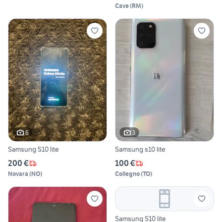
Cave
(
RM
)
6
3
Samsung S10 lite
Samsung s10 lite
200 €
100 €
Novara
(
NO
)
Collegno
(
TO
)
Samsung S10 lite