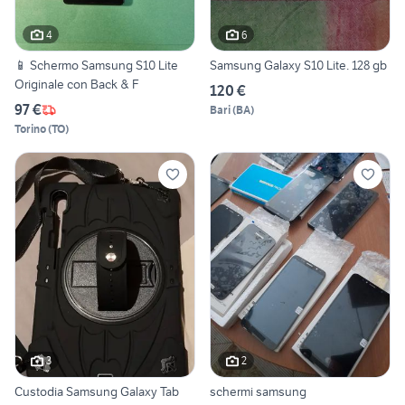
4
6
📱 Schermo Samsung S10 Lite
Samsung Galaxy S10 Lite. 128 gb
Originale con Back & F
120 €
97 €
Bari
(
BA
)
Torino
(
TO
)
3
2
Custodia Samsung Galaxy Tab
schermi samsung