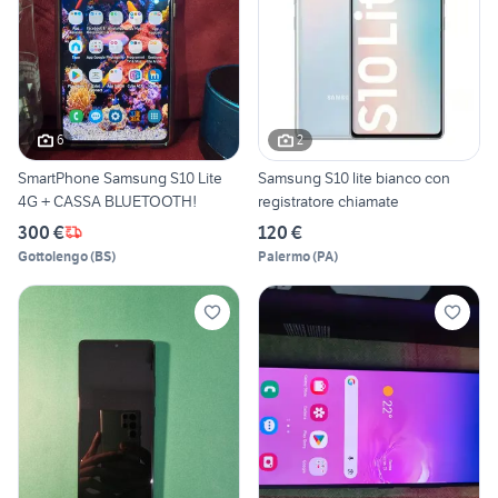
6
2
SmartPhone Samsung S10 Lite
Samsung S10 lite bianco con
4G + CASSA BLUETOOTH!
registratore chiamate
300 €
120 €
Gottolengo
(
BS
)
Palermo
(
PA
)