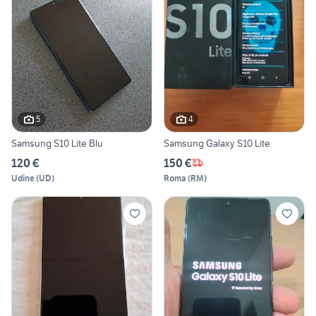
5
4
Samsung S10 Lite Blu
Samsung Galaxy S10 Lite
120 €
150 €
Udine
(
UD
)
Roma
(
RM
)