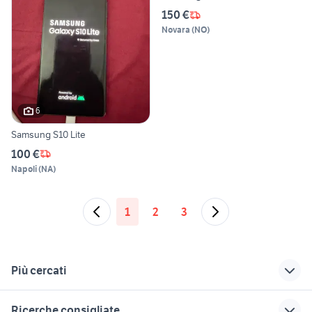
150 €
Novara
(
NO
)
6
Samsung S10 Lite
100 €
Napoli
(
NA
)
1
2
3
Più cercati
Correlati
Richerche simili
Suggerimenti
Ricerche consigliate