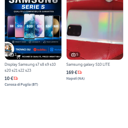
2
5
Display Samsung s7 s8 s9 s10
Samsung galaxy S10 LITE
s20 s21 s22 s23
169 €
10 €
Napoli
(
NA
)
Canosa di Puglia
(
BT
)