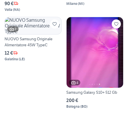
90 €
Milano
(
MI
)
Volla
(
NA
)
3
NUOVO Samsung Originale
Alimentatore 45W TypeC
12 €
Galatina
(
LE
)
4
Samsung Galaxy S10+ 512 Gb
200 €
Bologna
(
BO
)