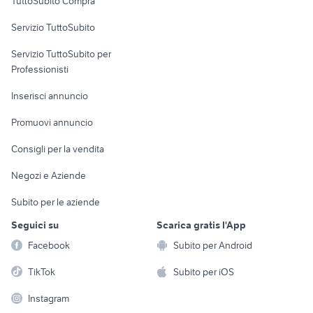
TuttoSubito Compra
commerciali
Servizio TuttoSubito
elettronica
per la casa e la
sports e hobby
Servizio TuttoSubito per
persona
Informatica
Animali
Professionisti
Arredamento e
Console e
Accessori per
Casalinghi
Inserisci annuncio
Videogiochi
animali
Elettrodomestici
Promuovi annuncio
Audio/Video
Musica e Film
Giardino e Fai da te
Consigli per la vendita
Fotografia
Libri e Riviste
Abbigliamento e
Negozi e Aziende
Telefonia
Strumenti Musicali
Accessori
Subito per le aziende
Sports
Tutto per i bambini
Seguici su
Scarica gratis l'App
Biciclette
Facebook
Subito per Android
Collezionismo
TikTok
Subito per iOS
Instagram