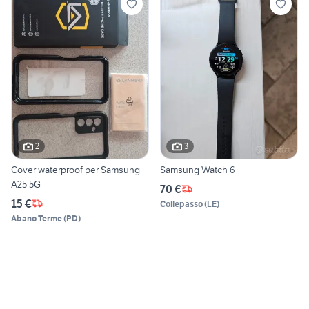
2
3
Cover waterproof per Samsung
Samsung Watch 6
A25 5G
70 €
15 €
Collepasso
(
LE
)
Abano Terme
(
PD
)