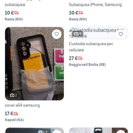
subacquea
Subacquea iPhone, Samsung
10 €
30 €
Roma
(
RM
)
Roma
(
RM
)
4
Custodia subacquea per
cellulare
27 €
Reggio nell'Emilia
(
RE
)
2
cover a54 samsung
17 €
Napoli
(
NA
)