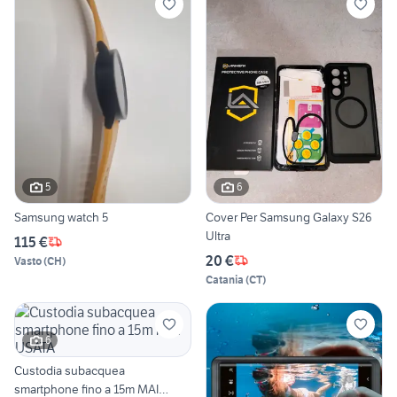
5
6
Samsung watch 5
Cover Per Samsung Galaxy S26
Ultra
115 €
20 €
Vasto
(
CH
)
Catania
(
CT
)
6
Custodia subacquea
smartphone fino a 15m MAI