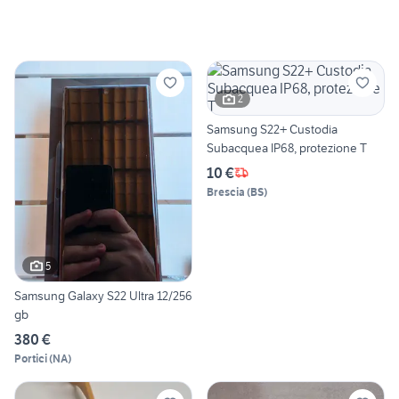
2
Samsung S22+ Custodia
Subacquea IP68, protezione T
10 €
Brescia
(
BS
)
5
Samsung Galaxy S22 Ultra 12/256
gb
380 €
Portici
(
NA
)