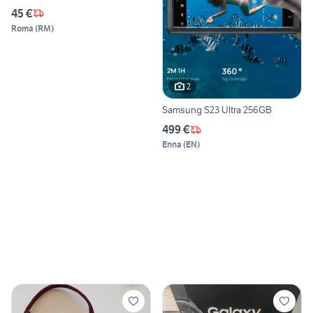
USATA
45 €
Roma
(
RM
)
2
Samsung S23 Ultra 256GB
499 €
Enna
(
EN
)