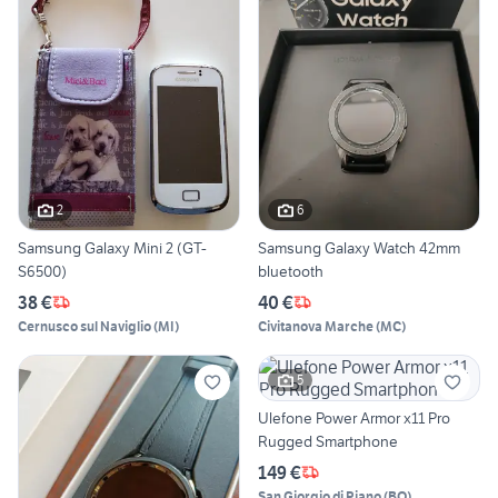
2
6
Samsung Galaxy Mini 2 (GT-
Samsung Galaxy Watch 42mm
S6500)
bluetooth
38 €
40 €
Cernusco sul Naviglio
(
MI
)
Civitanova Marche
(
MC
)
5
Ulefone Power Armor x11 Pro
Rugged Smartphone
149 €
San Giorgio di Piano
(
BO
)