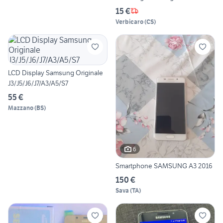
15 €
Verbicaro
(
CS
)
LCD Display Samsung Originale
J3/J5/J6/J7/A3/A5/S7
55 €
Mazzano
(
BS
)
6
Smartphone SAMSUNG A3 2016
150 €
Sava
(
TA
)