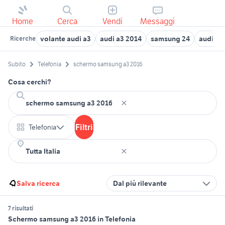
Home
Cerca
Vendi
Messaggi
volante audi a3
audi a3 2014
samsung 24
audi a3
Ricerche
Subito
Telefonia
schermo samsung a3 2016
Cosa cerchi?
Filtri
Telefonia
Salva ricerca
Dal più rilevante
7 risultati
Schermo samsung a3 2016 in Telefonia