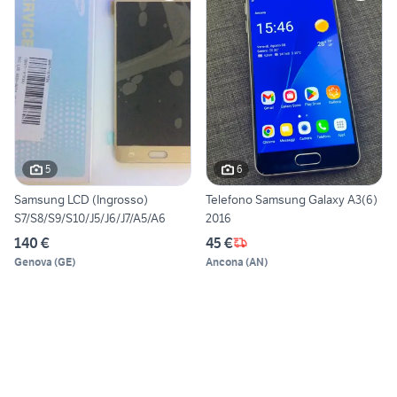
5
6
Samsung LCD (Ingrosso)
Telefono Samsung Galaxy A3(6)
S7/S8/S9/S10/J5/J6/J7/A5/A6
2016
140 €
45 €
Genova
(
GE
)
Ancona
(
AN
)