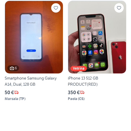
6
Vetrina
Smartphone Samsung Galaxy
iPhone 13 512 GB
A14, Dual, 128 GB
PRODUCT(RED)
50 €
350 €
Marsala
(
TP
)
Paola
(
CS
)