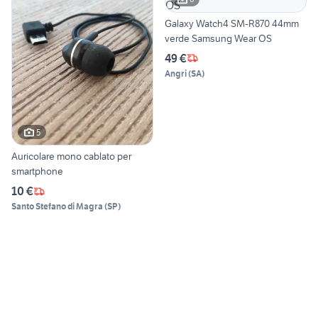
Galaxy Watch4 SM-R870 44mm
verde Samsung Wear OS
49 €
Angri
(
SA
)
5
Auricolare mono cablato per
smartphone
10 €
Santo Stefano di Magra
(
SP
)