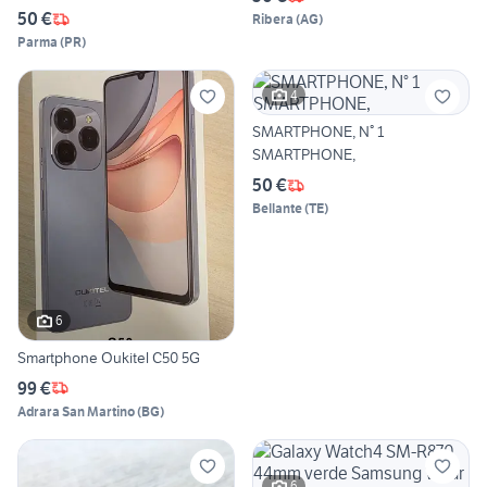
50 €
Ribera
(
AG
)
Parma
(
PR
)
4
SMARTPHONE, N° 1
SMARTPHONE,
50 €
Bellante
(
TE
)
6
Smartphone Oukitel C50 5G
99 €
Adrara San Martino
(
BG
)
6