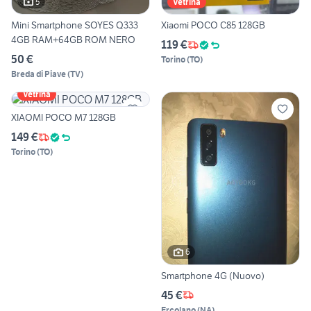
5
Vetrina
Mini Smartphone SOYES Q333
Xiaomi POCO C85 128GB
4GB RAM+64GB ROM NERO
119 €
50 €
Torino
(
TO
)
Breda di Piave
(
TV
)
Vetrina
XIAOMI POCO M7 128GB
149 €
Torino
(
TO
)
6
Smartphone 4G (Nuovo)
45 €
Ercolano
(
NA
)