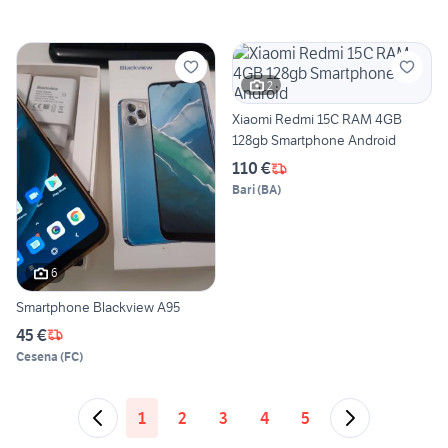
2
Xiaomi Redmi 15C RAM 4GB
128gb Smartphone Android
110 €
Bari
(
BA
)
6
Smartphone Blackview A95
45 €
Cesena
(
FC
)
1
2
3
4
5