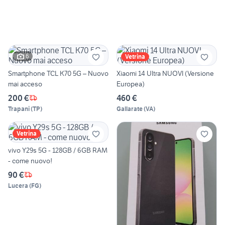
6
Vetrina
Smartphone TCL K70 5G – Nuovo
Xiaomi 14 Ultra NUOVI (Versione
mai acceso
Europea)
200 €
460 €
Trapani
(
TP
)
Gallarate
(
VA
)
Vetrina
vivo Y29s 5G - 128GB / 6GB RAM
- come nuovo!
90 €
Lucera
(
FG
)