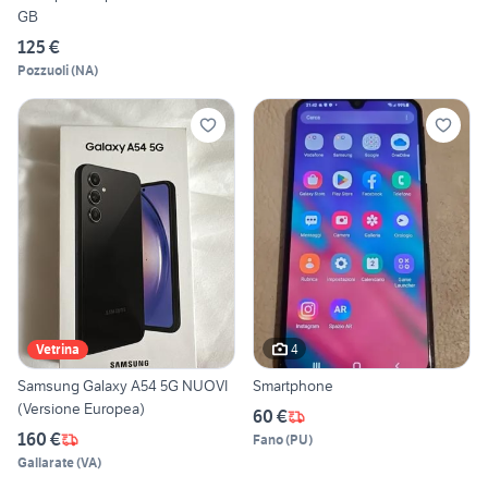
GB
125 €
Pozzuoli
(
NA
)
4
Vetrina
Samsung Galaxy A54 5G NUOVI
Smartphone
(Versione Europea)
60 €
160 €
Fano
(
PU
)
Gallarate
(
VA
)