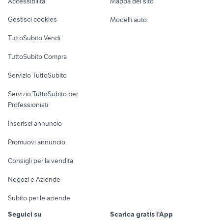
Accessibilità
Mappa del sito
Loft, mansarde e
Veicoli commerciali
altro
Gestisci cookies
Modelli auto
Case vacanza
TuttoSubito Vendi
Uffici e Locali
TuttoSubito Compra
commerciali
Servizio TuttoSubito
elettronica
per la casa e la
sports e hobby
Servizio TuttoSubito per
persona
Informatica
Animali
Professionisti
Arredamento e
Console e
Accessori per
Casalinghi
Inserisci annuncio
Videogiochi
animali
Elettrodomestici
Promuovi annuncio
Audio/Video
Musica e Film
Giardino e Fai da te
Consigli per la vendita
Fotografia
Libri e Riviste
Abbigliamento e
Negozi e Aziende
Telefonia
Strumenti Musicali
Accessori
Subito per le aziende
Sports
Tutto per i bambini
Seguici su
Scarica gratis l'App