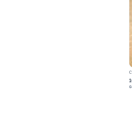
C
1
G