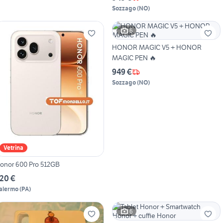
Sozzago
(
NO
)
6
HONOR MAGIC V5 + HONOR
MAGIC PEN 🔥
949 €
Sozzago
(
NO
)
Vetrina
onor 600 Pro 512GB
20 €
alermo
(
PA
)
6