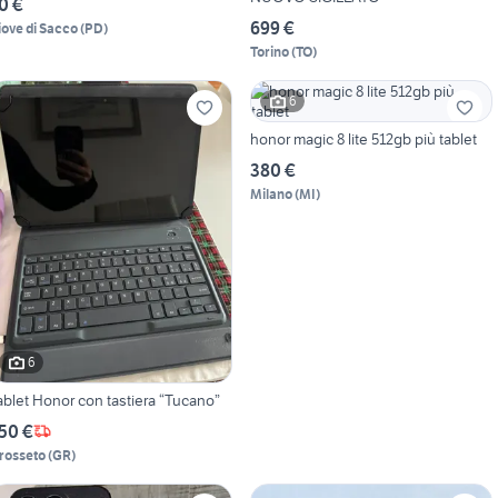
0 €
699 €
iove di Sacco
(
PD
)
Torino
(
TO
)
6
honor magic 8 lite 512gb più tablet
380 €
Milano
(
MI
)
6
Tablet Honor con tastiera “Tucano”
50 €
rosseto
(
GR
)