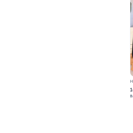
H
1
B