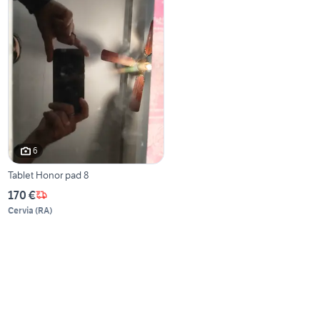
6
Tablet Honor pad 8
170 €
Cervia
(
RA
)