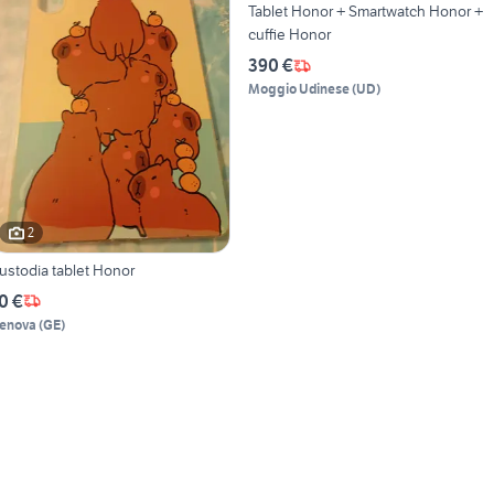
Tablet Honor + Smartwatch Honor +
cuffie Honor
390 €
Moggio Udinese
(
UD
)
2
ustodia tablet Honor
0 €
enova
(
GE
)