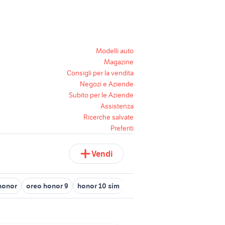
Modelli auto
Magazine
Consigli per la vendita
Negozi e Aziende
Subito per le Aziende
Assistenza
Ricerche salvate
Preferiti
Vendi
 honor
oreo honor 9
honor 10 sim
honor vercelli
honor 7 fot