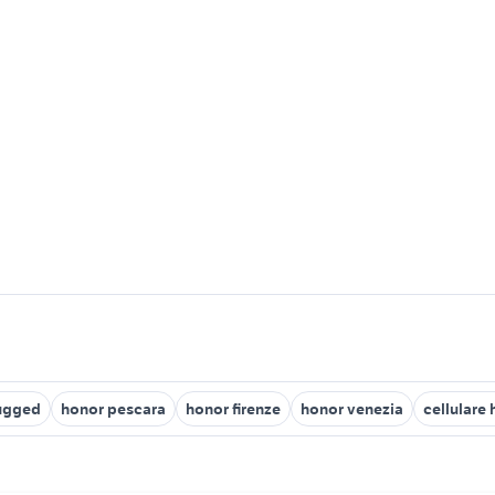
rugged
honor pescara
honor firenze
honor venezia
cellulare