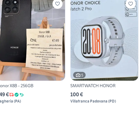
5
onor X8B - 256GB
SMARTWATCH HONOR
49 €
100 €
agheria
(
PA
)
Villafranca Padovana
(
PD
)