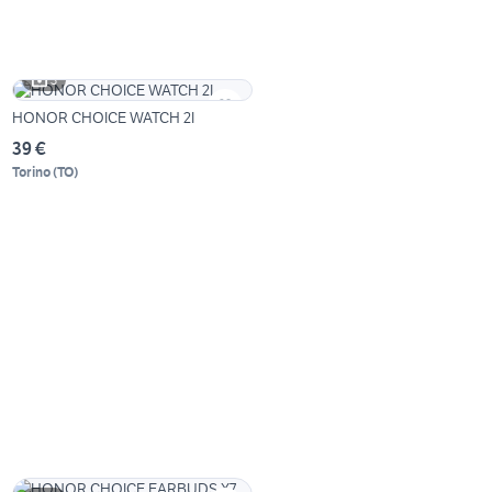
3
HONOR CHOICE WATCH 2I
39 €
Torino
(
TO
)