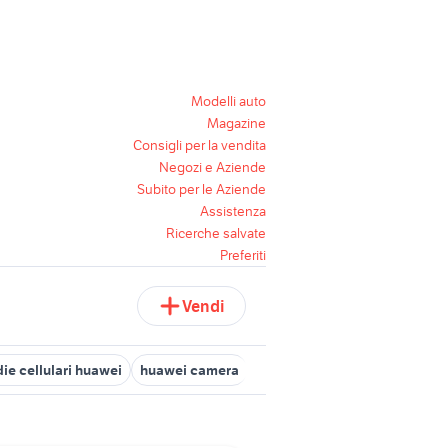
Modelli auto
Magazine
Consigli per la vendita
Negozi e Aziende
Subito per le Aziende
Assistenza
Ricerche salvate
Preferiti
Vendi
ie cellulari huawei
huawei camera
huawei t3 7 3g
huawei med