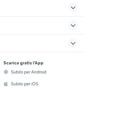
samsung notebook 7
lettore cd portatile
sports e hobby
a
Scarica gratis l'App
Animali
iphone 7 battery
Subito per Android
ento e
caricabatterie veloce
Accessori per animali
hi
Subito per iOS
Musica e Film
omestici
Libri e Riviste
e Fai da te
Strumenti Musicali
amento e
ri
Sports
 i bambini
Biciclette