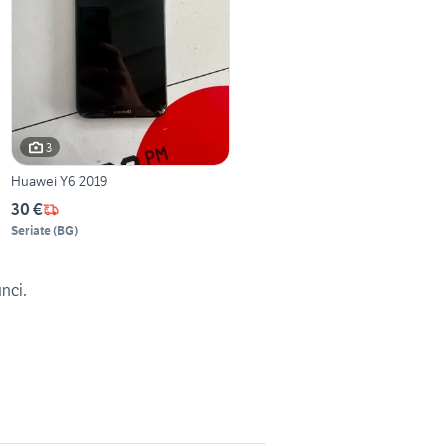
3
Huawei Y6 2019
30 €
Seriate
(
BG
)
unci.