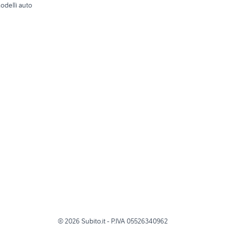
odelli auto
©
2026
Subito.it - P.IVA 05526340962