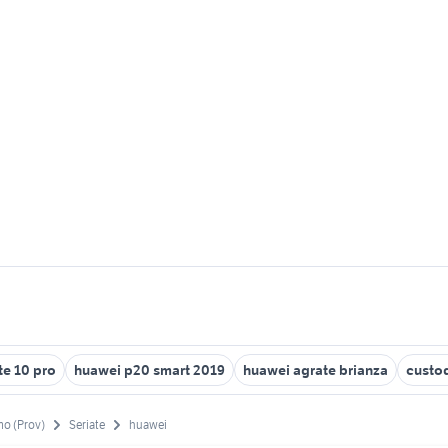
e 10 pro
huawei p20 smart 2019
huawei agrate brianza
custod
o (Prov)
Seriate
huawei