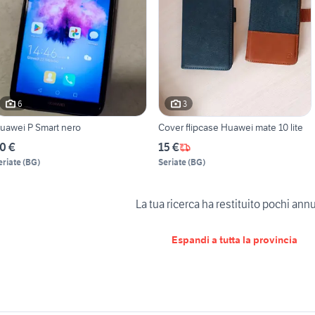
6
3
uawei P Smart nero
Cover flipcase Huawei mate 10 lite
0 €
15 €
eriate
(
BG
)
Seriate
(
BG
)
La tua ricerca ha restituito pochi ann
Espandi a tutta la provincia