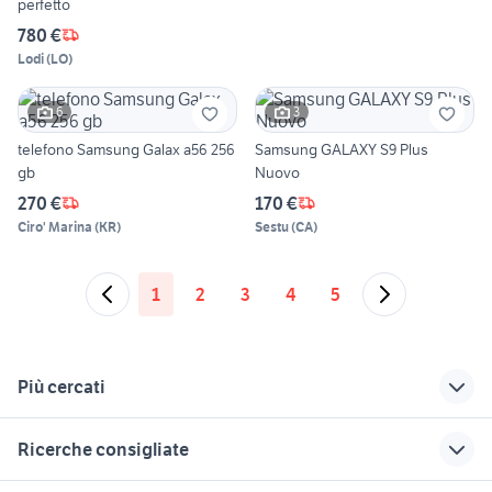
perfetto
780 €
Lodi
(
LO
)
6
3
telefono Samsung Galax a56 256
Samsung GALAXY S9 Plus
gb
Nuovo
270 €
170 €
Ciro' Marina
(
KR
)
Sestu
(
CA
)
1
2
3
4
5
Più cercati
Correlati
Richerche simili
Suggerimenti
Ricerche consigliate
tv samsung 55 pollici
samsung dex
samsung galaxy
curvo
telefonia
telefonia Veneto
iphone 6 usato bologna
lotto cellulari