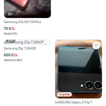
6
Samsung GALAXY S8 Plus
70 €
Sestu
(
CA
)
5
Samsung Zlip 7 246GB
600 €
Altamura
(
BA
)
Urgente
SAMSUNG Galaxy Z Flip 7