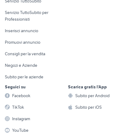
Servizio TuttoSubito
elettronica
per la casa e la
sports e hobby
Servizio TuttoSubito per
persona
Informatica
Animali
Professionisti
Arredamento e
Console e
Accessori per
Casalinghi
Inserisci annuncio
Videogiochi
animali
Elettrodomestici
Promuovi annuncio
Audio/Video
Musica e Film
Giardino e Fai da te
Consigli per la vendita
Fotografia
Libri e Riviste
Abbigliamento e
Negozi e Aziende
Telefonia
Strumenti Musicali
Accessori
Subito per le aziende
Sports
Tutto per i bambini
Seguici su
Scarica gratis l'App
Biciclette
Facebook
Subito per Android
Collezionismo
TikTok
Subito per iOS
Instagram
YouTube