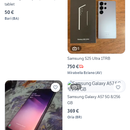
tablet
50 €
Bari
(
BA
)
6
Samsung S25 Ultra 1TRB
750 €
Mirabella Eclano
(
AV
)
2
Samsung Galaxy A57 5G 8/256
GB
369 €
Oria
(
BR
)