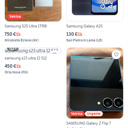
Vetrina
Samsung S25 Ultra 1TRB
Samsung Galaxy A25
750 €
130 €
Mirabella Eclano
(
AV
)
San Pietro in Lama
(
LE
)
4
samsung s23 ultra 12 512
450 €
Orta Nova
(
FG
)
Vetrina
Urgente
SAMSUNG Galaxy Z Flip 7