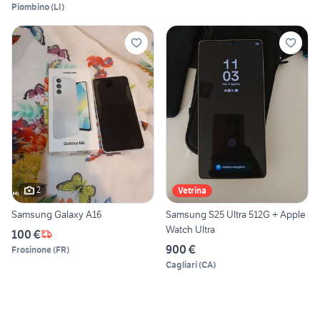
Piombino
(
LI
)
2
Vetrina
Samsung Galaxy A16
Samsung S25 Ultra 512G + Apple
Watch Ultra
100 €
900 €
Frosinone
(
FR
)
Cagliari
(
CA
)