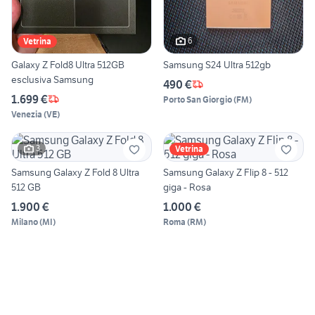
6
Vetrina
Galaxy Z Fold8 Ultra 512GB
Samsung S24 Ultra 512gb
esclusiva Samsung
490 €
1.699 €
Porto San Giorgio
(
FM
)
Venezia
(
VE
)
3
Vetrina
Samsung Galaxy Z Fold 8 Ultra
Samsung Galaxy Z Flip 8 - 512
512 GB
giga - Rosa
1.900 €
1.000 €
Milano
(
MI
)
Roma
(
RM
)