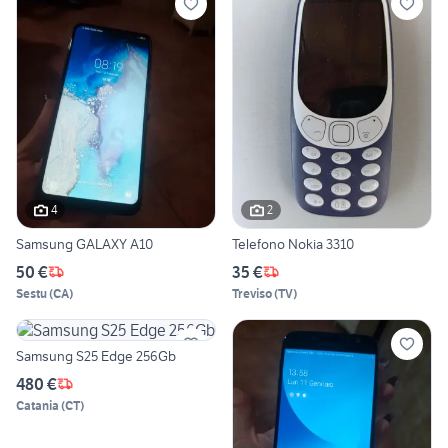
4
2
Samsung GALAXY A10
Telefono Nokia 3310
50 €
35 €
Sestu
(
CA
)
Treviso
(
TV
)
Samsung S25 Edge 256Gb
480 €
Catania
(
CT
)