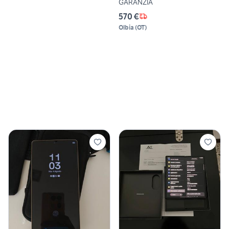
GARANZIA
570 €
Olbia
(
OT
)