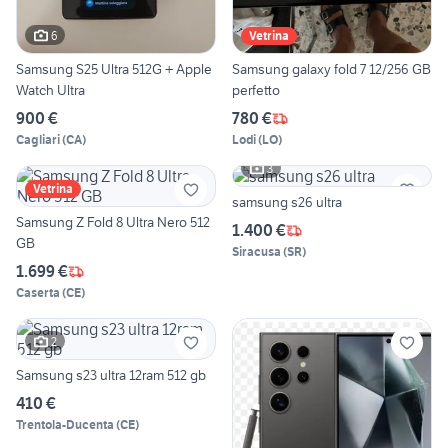
6
Vetrina
Samsung S25 Ultra 512G + Apple
Samsung galaxy fold 7 12/256 GB
Watch Ultra
perfetto
900 €
780 €
Cagliari
(
CA
)
Lodi
(
LO
)
3
Vetrina
samsung s26 ultra
Samsung Z Fold 8 Ultra Nero 512
1.400 €
GB
Siracusa
(
SR
)
1.699 €
Caserta
(
CE
)
2
Samsung s23 ultra 12ram 512 gb
410 €
Trentola-Ducenta
(
CE
)