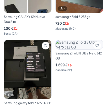
4
Samsung GALAXY S9 Nuovo
samsung z Fold 6 256gb
DualSim
720 €
100 €
Macerata
(
MC
)
Sestu
(
CA
)
Samsung Z Fold 8 Ultra Nero 512
GB
1.699 €
Caserta
(
CE
)
6
Samsung galaxy fold 7 12/256 GB