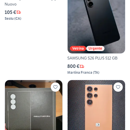
Nuovo
105 €
Sestu
(
CA
)
Vetrina
Urgente
SAMSUNG S26 PLUS 512 GB
800 €
Martina Franca
(
TA
)