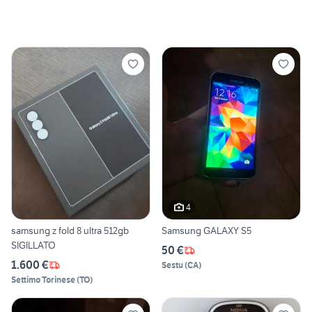
4
samsung z fold 8 ultra 512gb
Samsung GALAXY S5
SIGILLATO
50 €
1.600 €
Sestu
(
CA
)
Settimo Torinese
(
TO
)