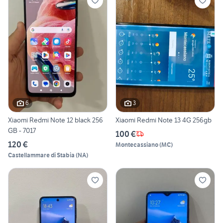
6
3
Xiaomi Redmi Note 12 black 256
Xiaomi Redmi Note 13 4G 256gb
GB - 7017
100 €
120 €
Montecassiano
(
MC
)
Castellammare di Stabia
(
NA
)