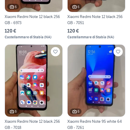
6
6
Xiaomi Redmi Note 12 black 256
Xiaomi Redmi Note 12 black 256
GB - 6973
GB - 7051
120 €
120 €
Castellammare di Stabia
(
NA
)
Castellammare di Stabia
(
NA
)
6
6
Xiaomi Redmi Note 12 black 256
Xiaomi Redmi Note 9S white 64
GB - 7018
GB - 7261