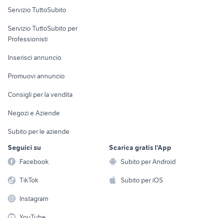
Servizio TuttoSubito
elettronica
per la casa e la
sports e hobby
Servizio TuttoSubito per
persona
Informatica
Animali
Professionisti
Arredamento e
Console e
Accessori per
Casalinghi
Inserisci annuncio
Videogiochi
animali
Elettrodomestici
Promuovi annuncio
Audio/Video
Musica e Film
Giardino e Fai da te
Consigli per la vendita
Fotografia
Libri e Riviste
Abbigliamento e
Negozi e Aziende
Telefonia
Strumenti Musicali
Accessori
Subito per le aziende
Sports
Tutto per i bambini
Seguici su
Scarica gratis l'App
Biciclette
Facebook
Subito per Android
Collezionismo
TikTok
Subito per iOS
Instagram
YouTube