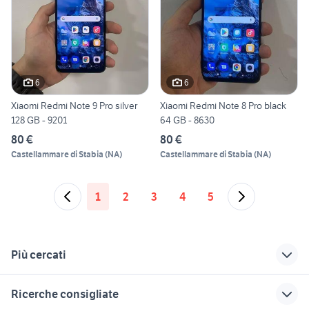
6
6
Xiaomi Redmi Note 9 Pro silver
Xiaomi Redmi Note 8 Pro black
128 GB - 9201
64 GB - 8630
80 €
80 €
Castellammare di Stabia
(
NA
)
Castellammare di Stabia
(
NA
)
1
2
3
4
5
Più cercati
Correlati
Richerche simili
Suggerimenti
Ricerche consigliate
modem 4g tre
samsung z flip usato
telefonia Terracina