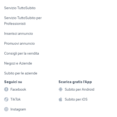
Servizio TuttoSubito
elettronica
per la casa e la
sports e hobby
Servizio TuttoSubito per
persona
Informatica
Animali
Professionisti
Arredamento e
Console e
Accessori per
Casalinghi
Inserisci annuncio
Videogiochi
animali
Elettrodomestici
Promuovi annuncio
Audio/Video
Musica e Film
Giardino e Fai da te
Consigli per la vendita
Fotografia
Libri e Riviste
Abbigliamento e
Negozi e Aziende
Telefonia
Strumenti Musicali
Accessori
Subito per le aziende
Sports
Tutto per i bambini
Seguici su
Scarica gratis l'App
Biciclette
Facebook
Subito per Android
Collezionismo
TikTok
Subito per iOS
Instagram