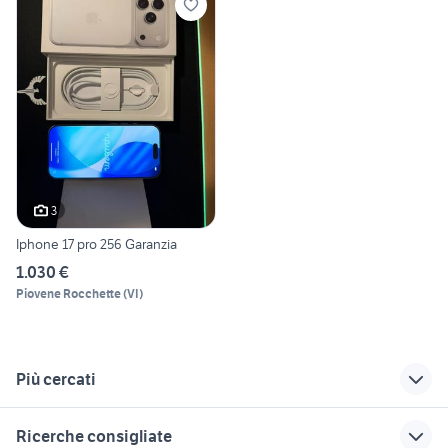
3
Iphone 17 pro 256 Garanzia
1.030 €
Piovene Rocchette
(
VI
)
Più cercati
Correlati
Richerche simili
Suggerimenti
Ricerche consigliate