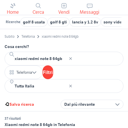
Home
Cerca
Vendi
Messaggi
golf 8 usata
golf 8 gti
lancia y 1.2 8v
sony videoc
Ricerche
Subito
Telefonia
xiaomi redmi note 8 64gb
Cosa cerchi?
Filtri
Telefonia
Salva ricerca
Dal più rilevante
37 risultati
Xiaomi redmi note 8 64gb in Telefonia