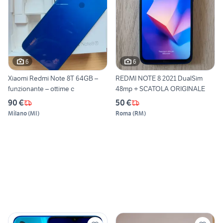
6
6
Xiaomi Redmi Note 8T 64GB –
REDMI NOTE 8 2021 DualSim
funzionante – ottime c
48mp + SCATOLA ORIGINALE
90 €
50 €
Milano
(
MI
)
Roma
(
RM
)