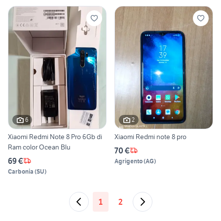
6
2
Xiaomi Redmi Note 8 Pro 6Gb di
Xiaomi Redmi note 8 pro
Ram color Ocean Blu
70 €
69 €
Agrigento
(
AG
)
Carbonia
(
SU
)
1
2