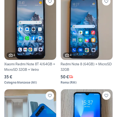
4
4
Xiaomi Redmi Note 8T 4/64GB +
Redmi Note 8 (64GB) + MicroSD
MicroSD 32GB + Vetro
32GB
35 €
50 €
Cologno Monzese
(
MI
)
Roma
(
RM
)