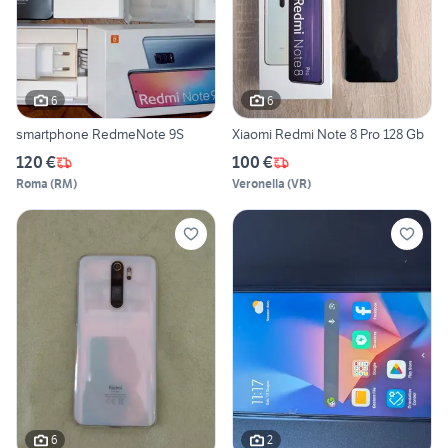
6
6
smartphone RedmeNote 9S
Xiaomi Redmi Note 8 Pro 128 Gb
120 €
100 €
Roma
(
RM
)
Veronella
(
VR
)
6
2