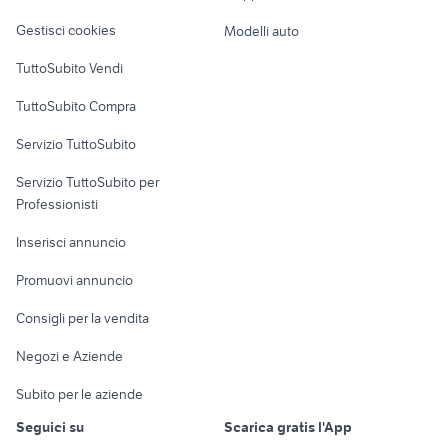
Veicoli commerciali
altro
Gestisci cookies
Modelli auto
Case vacanza
TuttoSubito Vendi
Uffici e Locali
TuttoSubito Compra
commerciali
Servizio TuttoSubito
elettronica
per la casa e la
sports e hobby
Servizio TuttoSubito per
persona
Informatica
Animali
Professionisti
Arredamento e
Console e
Accessori per
Casalinghi
Inserisci annuncio
Videogiochi
animali
Elettrodomestici
Promuovi annuncio
Audio/Video
Musica e Film
Giardino e Fai da te
Consigli per la vendita
Fotografia
Libri e Riviste
Abbigliamento e
Negozi e Aziende
Telefonia
Strumenti Musicali
Accessori
Subito per le aziende
Sports
Tutto per i bambini
Seguici su
Scarica gratis l'App
Biciclette