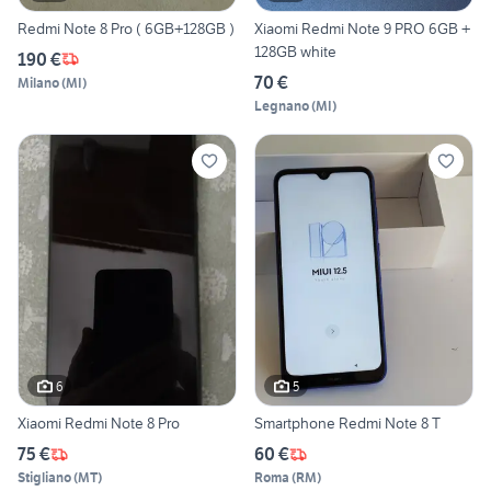
Redmi Note 8 Pro ( 6GB+128GB )
Xiaomi Redmi Note 9 PRO 6GB +
128GB white
190 €
70 €
Milano
(
MI
)
Legnano
(
MI
)
6
5
Xiaomi Redmi Note 8 Pro
Smartphone Redmi Note 8 T
75 €
60 €
Stigliano
(
MT
)
Roma
(
RM
)