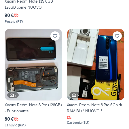
Xiaomi Redmi Note 11S 6GB
128GB come NUOVO
90 €
Pescia
(
PT
)
2
6
Xiaomi Redmi Note 8 Pro (128GB)
Xiaomi Redmi Note 8 Pro 6Gb di
- Funzionante
RAM Blu " NUOVO "
80 €
Carbonia
(
SU
)
Lanuvio
(
RM
)