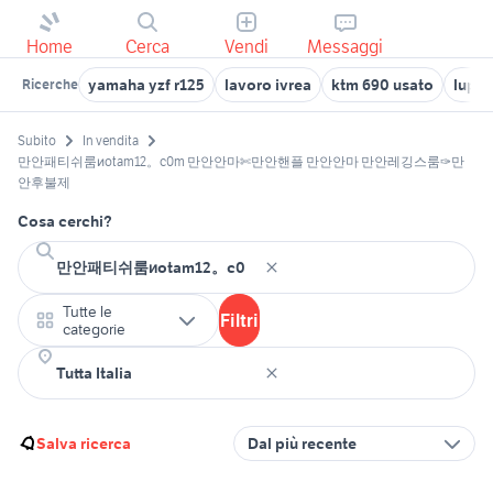
Home
Cerca
Vendi
Messaggi
yamaha yzf r125
lavoro ivrea
ktm 690 usato
lupo
Ricerche
Subito
In vendita
만안패티쉬룸иotam12。c0m 만안안마✄만안핸플 만안안마 만안레깅스룸✑만
안후불제
Cosa cerchi?
Tutte le
Filtri
categorie
Salva ricerca
Dal più recente