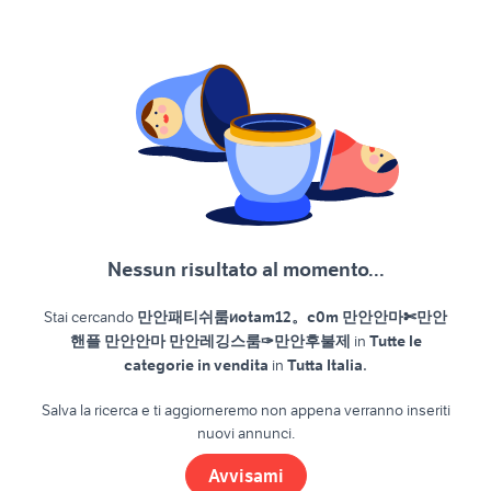
Nessun risultato al momento...
Stai cercando
만안패티쉬룸иotam12。c0m 만안안마✄만안
핸플 만안안마 만안레깅스룸✑만안후불제
in
Tutte le
.
categorie in vendita
in
Tutta Italia
Salva la ricerca e ti aggiorneremo non appena verranno inseriti
nuovi annunci.
Avvisami