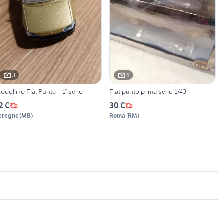
3
6
odellino Fiat Punto – 1° serie
Fiat punto prima serie 1/43
2 €
30 €
eregno
(
MB
)
Roma
(
RM
)
icherche simili
Suggerimenti
amion rc 1/14 usati
fiat Trapani provincia
1 43
lamborghini 1 43
kit 1 43
iat uno Roma provincia
fiat punto incidentata