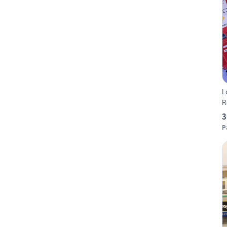
L
R
3
P