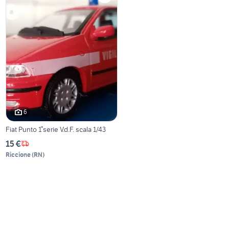
6
Fiat Punto 1°serie V.d.F. scala 1/43
15 €
Riccione
(
RN
)