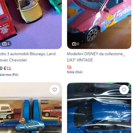
4
6
otto 3 automobili Bburago, Land
Modellini DISNEY da collezione_
over, Chevrolet
1/43" VINTAGE
0 €
Nola
(
NA
)
alermo
(
PA
)