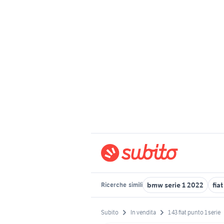
bmw serie 1 2022
fia
Ricerche
simili
Subito
In vendita
1 43 fiat punto 1 serie