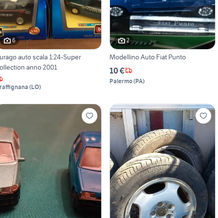
6
2
urago auto scala 1:24-Super
Modellino Auto Fiat Punto
Collection anno 2001
10 €
Palermo
(
PA
)
raffignana
(
LO
)