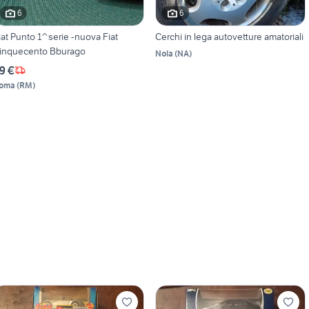
6
6
iat Punto 1^serie -nuova Fiat
Cerchi in lega autovetture amatoriali
inquecento Bburago
Nola
(
NA
)
9 €
oma
(
RM
)