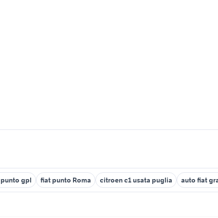
t punto gpl
fiat punto Roma
citroen c1 usata puglia
auto fiat g