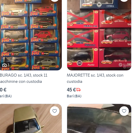
3
BURAGO sc. 1/43, stock 11
MAJORETTE sc. 1/43, stock con
acchinine con custodia
custodia
0 €
45 €
ari
(
BA
)
Bari
(
BA
)