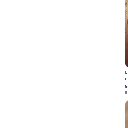
B
m
9
B