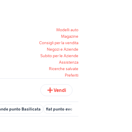
Modelli auto
Magazine
Consigli per la vendita
Negozi e Aziende
Subito per le Aziende
Assistenza
Ricerche salvate
Preferiti
Vendi
rande punto Basilicata
fiat punto evo in lazio
freelander 1
citro