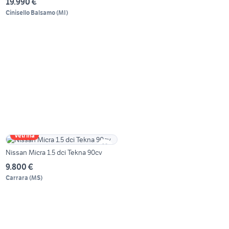
19.990 €
Cinisello Balsamo
(
MI
)
Vetrina
Nissan Micra 1.5 dci Tekna 90cv
9.800 €
Carrara
(
MS
)