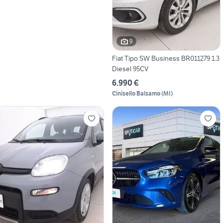
9
Fiat Tipo SW Business BR011279 1.3
Diesel 95CV
6.990 €
Cinisello Balsamo
(
MI
)