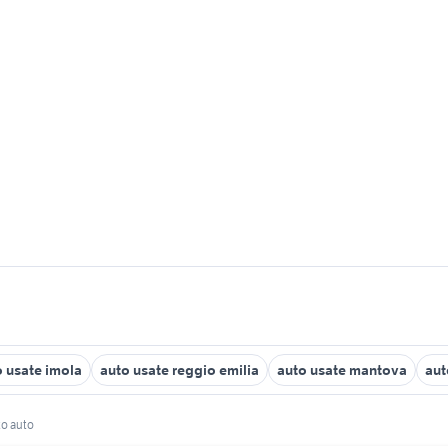
o usate imola
auto usate reggio emilia
auto usate mantova
aut
to auto