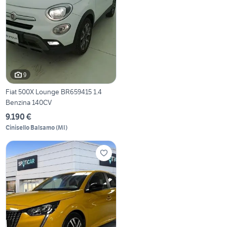
9
Fiat 500X Lounge BR659415 1.4
Benzina 140CV
9.190 €
Cinisello Balsamo
(
MI
)