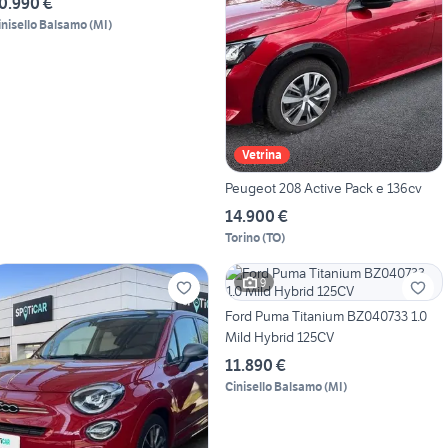
0.990 €
inisello Balsamo
(
MI
)
Vetrina
Peugeot 208 Active Pack e 136cv
14.900 €
Torino
(
TO
)
9
Ford Puma Titanium BZ040733 1.0
Mild Hybrid 125CV
11.890 €
Cinisello Balsamo
(
MI
)