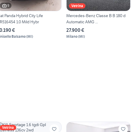
9
Vetrina
iat Panda Hybrid City Life
Mercedes-Benz Classe B B 180 d
R516454 1.0 Mild Hybr
Automatic AMG ...
0.190 €
27.900 €
inisello Balsamo
(
MI
)
Milano
(
MI
)
Vetrina