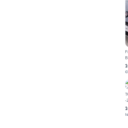
F
B
1
C
T
-
1
I