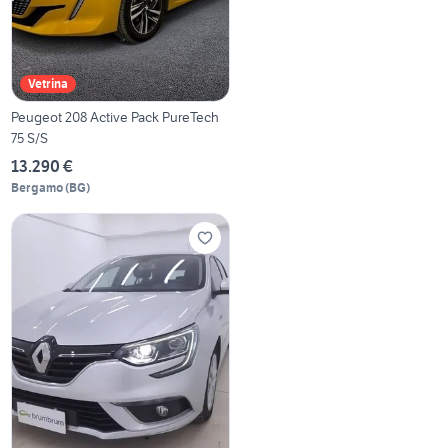
Vetrina
Peugeot 208 Active Pack PureTech
75 S/S
13.290 €
Bergamo
(
BG
)