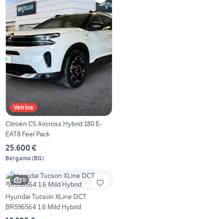
Vetrina
Citroën C5 Aircross Hybrid 180 E-
EAT8 Feel Pack
25.600 €
Bergamo
(
BG
)
9
Hyundai Tucson XLine DCT
BR596564 1.6 Mild Hybrid