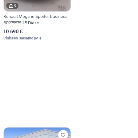
9
Renault Megane Sporter Business
BR275575 1.5 Diese
10.690 €
Cinisello Balsamo
(
MI
)