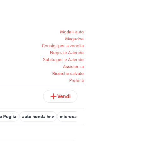
Modelli auto
Magazine
Consigli per la vendita
Negozi e Aziende
Subito per le Aziende
Assistenza
Ricerche salvate
Preferiti
Vendi
o Puglia
auto honda hr v
microcar auto
auto usate pescara