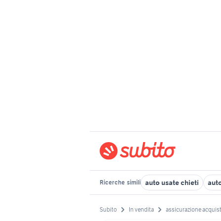
auto usate chieti
aut
Ricerche
simili
Subito
In vendita
assicurazione acquis