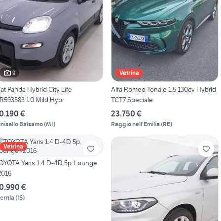
9
Vetrina
iat Panda Hybrid City Life
Alfa Romeo Tonale 1.5 130cv Hybrid
R593583 1.0 Mild Hybr
TCT7 Speciale
0.190 €
23.750 €
inisello Balsamo
(
MI
)
Reggio nell'Emilia
(
RE
)
Vetrina
OYOTA Yaris 1.4 D-4D 5p. Lounge
2016
0.990 €
sernia
(
IS
)