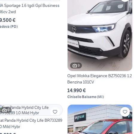
IA Sportage 1.6 tgdi Gpl Business
36cv 2wd
9.500 €
adova
(
PD
)
9
Opel Mokka Elegance BZ750236 1.2
Benzina 101CV
14.990 €
Cinisello Balsamo
(
MI
)
9
iat Panda Hybrid City Life BR733289
.0 Mild Hybr