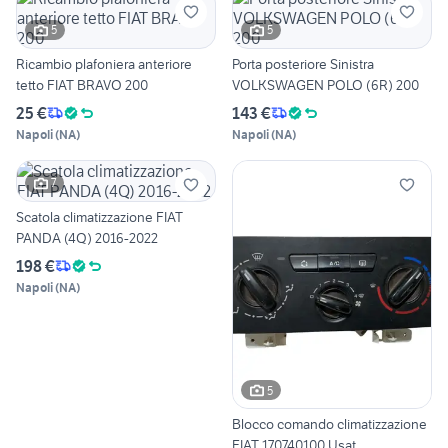
5
5
Ricambio plafoniera anteriore
Porta posteriore Sinistra
tetto FIAT BRAVO 200
VOLKSWAGEN POLO (6R) 200
25 €
143 €
Napoli
(
NA
)
Napoli
(
NA
)
7
Scatola climatizzazione FIAT
PANDA (4Q) 2016-2022
198 €
Napoli
(
NA
)
5
Blocco comando climatizzazione
FIAT 170740100 Usat