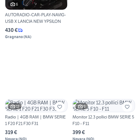
6
AUTORADIO-CAR-PLAY-NAVIG-
USB X LANCIA NEW YPSILON
430 €
Gragnano
(
NA
)
17
9
Radio | 4GB RAM | BMW SERIE
Monitor 12.3 pollici BMW SERIE 5
1 F20 F21 F30 F31
F10 - F11
319 €
399 €
Novara
(
NO
)
Novara
(
NO
)