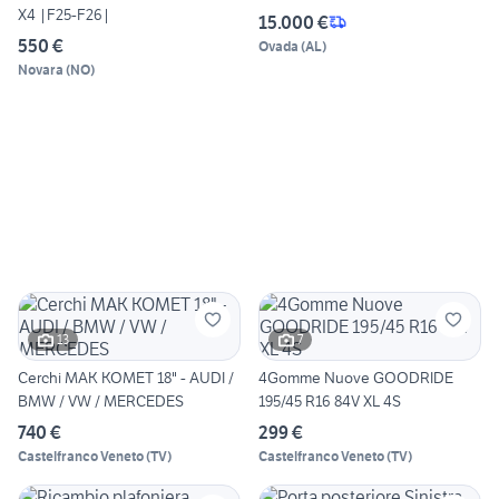
X4 |F25-F26|
15.000 €
550 €
Ovada
(
AL
)
Novara
(
NO
)
13
7
Cerchi MAK KOMET 18" - AUDI /
4Gomme Nuove GOODRIDE
BMW / VW / MERCEDES
195/45 R16 84V XL 4S
740 €
299 €
Castelfranco Veneto
(
TV
)
Castelfranco Veneto
(
TV
)