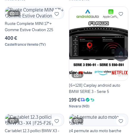
11
Ruote Complete MINI 17"+
Gomme Estive Ovation 225
400 €
Castelfranco Veneto
(
TV
)
8
[6+128] Carplay android auto
BMW SERIE 3 - Serie 5
199 €
Novara
(
NO
)
7
6
Car tablet 12.3 pollici BMW X3 -
z4 permute auto moto barche