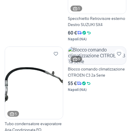
5
Specchietto Retrovisore esterno
Destro SUZUKI SX4
60 €
Napoli
(
NA
)
5
Blocco comando climatizzazione
CITROEN C3 2a Serie
55 €
Napoli
(
NA
)
5
Tubo condensatore evaporatore
Aria Condizionata FO