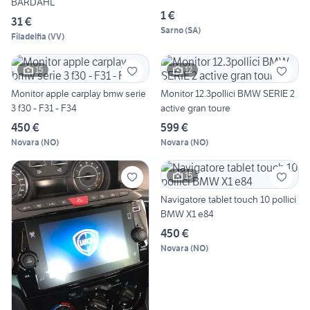
BARDAHL
1 €
31 €
Sarno
(
SA
)
Filadelfia
(
VV
)
15
12
Monitor apple carplay bmw serie
Monitor 12.3pollici BMW SERIE 2
3 f30 - F31 - F34
active gran toure
450 €
599 €
Novara
(
NO
)
Novara
(
NO
)
15
Navigatore tablet touch 10 pollici
BMW X1 e84
450 €
Novara
(
NO
)