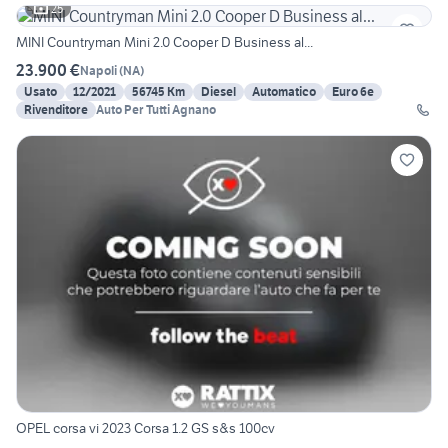
25
MINI Countryman Mini 2.0 Cooper D Business al...
23.900 €
Napoli
(
NA
)
Usato
12/2021
56745 Km
Diesel
Automatico
Euro 6e
Rivenditore
Auto Per Tutti Agnano
OPEL corsa vi 2023 Corsa 1.2 GS s&s 100cv