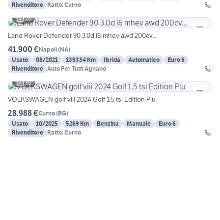
Rivenditore
Rattix Curno
24
Land Rover Defender 90 3.0d i6 mhev awd 200cv...
41.900 €
Napoli
(
NA
)
Usato
08/2021
139334 Km
Ibrida
Automatico
Euro 6
Rivenditore
Auto Per Tutti Agnano
30
VOLKSWAGEN golf viii 2024 Golf 1.5 tsi Edition Plu
28.988 €
Curno
(
BG
)
Usato
10/2025
5269 Km
Benzina
Manuale
Euro 6
Rivenditore
Rattix Curno