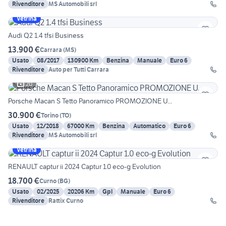
Rivenditore
MS Automobili srl
Vetrina
Audi Q2 1.4 tfsi Business
13.900 €
Carrara
(
MS
)
Usato
08/2017
130900 Km
Benzina
Manuale
Euro 6
Rivenditore
Auto per Tutti Carrara
20
Porsche Macan S Tetto Panoramico PROMOZIONE U...
30.900 €
Torino
(
TO
)
Usato
12/2018
67000 Km
Benzina
Automatico
Euro 6
Rivenditore
MS Automobili srl
Vetrina
RENAULT captur ii 2024 Captur 1.0 eco-g Evolution
18.700 €
Curno
(
BG
)
Usato
02/2025
20206 Km
Gpl
Manuale
Euro 6
Rivenditore
Rattix Curno