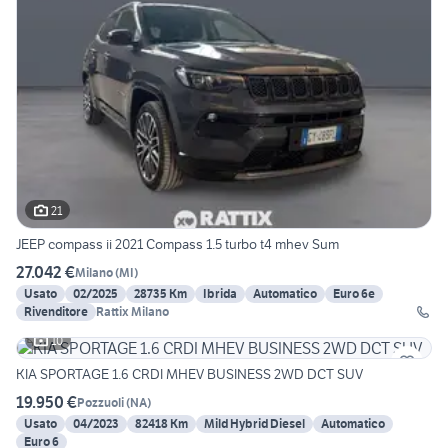
21
JEEP compass ii 2021 Compass 1.5 turbo t4 mhev Sum
27.042 €
Milano
(
MI
)
Usato
02/2025
28735 Km
Ibrida
Automatico
Euro 6e
Rivenditore
Rattix Milano
10
KIA SPORTAGE 1.6 CRDI MHEV BUSINESS 2WD DCT SUV
19.950 €
Pozzuoli
(
NA
)
Usato
04/2023
82418 Km
Mild Hybrid Diesel
Automatico
Euro 6