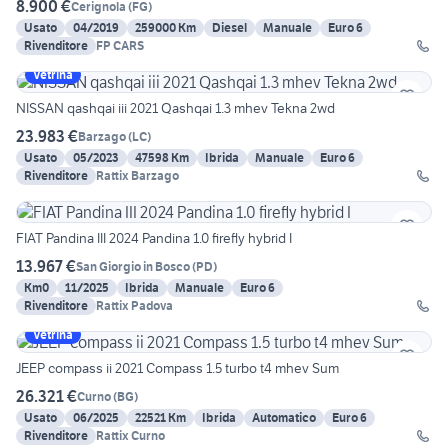
8.900 €
Cerignola
(
FG
)
Usato
04/2019
259000 Km
Diesel
Manuale
Euro 6
Rivenditore
FP CARS
Vetrina
NISSAN qashqai iii 2021 Qashqai 1.3 mhev Tekna 2wd
23.983 €
Barzago
(
LC
)
Usato
05/2023
47598 Km
Ibrida
Manuale
Euro 6
Rivenditore
Rattix Barzago
FIAT Pandina III 2024 Pandina 1.0 firefly hybrid I
13.967 €
San Giorgio in Bosco
(
PD
)
Km0
11/2025
Ibrida
Manuale
Euro 6
Rivenditore
Rattix Padova
Vetrina
JEEP compass ii 2021 Compass 1.5 turbo t4 mhev Sum
26.321 €
Curno
(
BG
)
Usato
06/2025
22521 Km
Ibrida
Automatico
Euro 6
Rivenditore
Rattix Curno