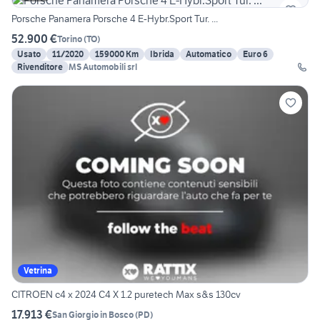
Porsche Panamera Porsche 4 E-Hybr.Sport Tur. ...
52.900 €
Torino
(
TO
)
Usato
11/2020
159000 Km
Ibrida
Automatico
Euro 6
Rivenditore
MS Automobili srl
Vetrina
CITROEN c4 x 2024 C4 X 1.2 puretech Max s&s 130cv
17.913 €
San Giorgio in Bosco
(
PD
)