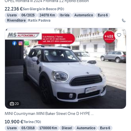
OPEL frontera iii 2024 Frontera 1.2 hybrid Edition
22.236 €
San Giorgio in Bosco
(
PD
)
Usato
06/2025
24078 Km
Ibrida
Automatico
Euro 6
Rivenditore
Rattix Padova
20
MINI Countryman MINI Baker Street One D HYPE ...
10.900 €
Torino
(
TO
)
Usato
03/2018
170000 Km
Diesel
Automatico
Euro 6