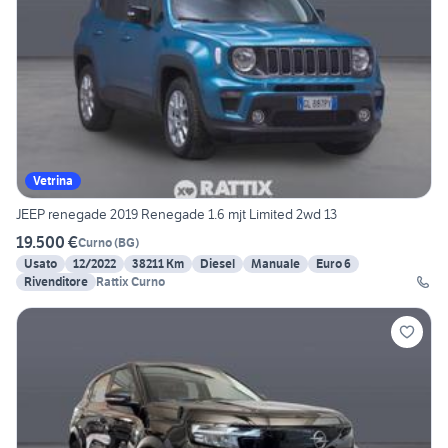
Vetrina
JEEP renegade 2019 Renegade 1.6 mjt Limited 2wd 13
19.500 €
Curno
(
BG
)
Usato
12/2022
38211 Km
Diesel
Manuale
Euro 6
Rivenditore
Rattix Curno