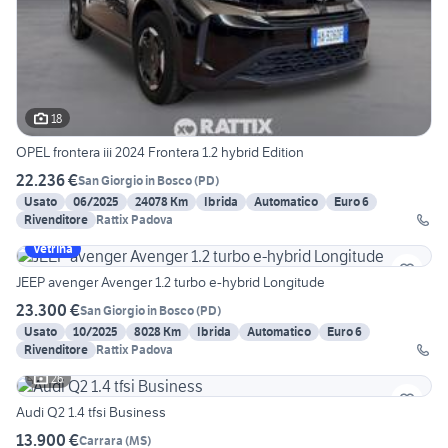
18
OPEL frontera iii 2024 Frontera 1.2 hybrid Edition
22.236 €
San Giorgio in Bosco
(
PD
)
Usato
06/2025
24078 Km
Ibrida
Automatico
Euro 6
Rivenditore
Rattix Padova
Vetrina
JEEP avenger Avenger 1.2 turbo e-hybrid Longitude
23.300 €
San Giorgio in Bosco
(
PD
)
Usato
10/2025
8028 Km
Ibrida
Automatico
Euro 6
Rivenditore
Rattix Padova
26
Audi Q2 1.4 tfsi Business
13.900 €
Carrara
(
MS
)