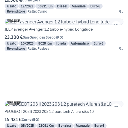
19.500 €
Curno
(
BG
)
Usato
12/2022
38211 Km
Diesel
Manuale
Euro 6
Rivenditore
Rattix Curno
29
JEEP avenger Avenger 1.2 turbo e-hybrid Longitude
23.300 €
San Giorgio in Bosco
(
PD
)
Usato
10/2025
8028 Km
Ibrida
Automatico
Euro 6
Rivenditore
Rattix Padova
30
PEUGEOT 208 ii 2023 208 1.2 puretech Allure s&s 10
15.431 €
Curno
(
BG
)
Usato
05/2025
23091 Km
Benzina
Manuale
Euro 6