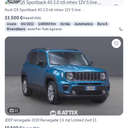
29
Audi Q5 Sportback 40 2.0 tdi mhev 12V S line ...
33.500 €
Napoli
(
NA
)
Usato
04/2022
140590 Km
Ibrida
Automatico
Euro 6
Rivenditore
Auto Per Tutti Agnano
21
JEEP renegade 2019 Renegade 1.6 mjt Limited 2wd 13