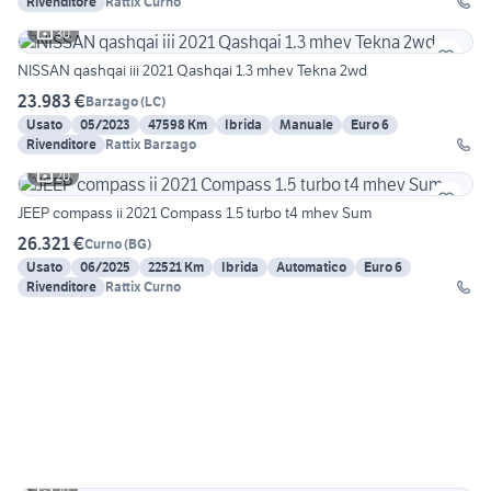
Rivenditore
Rattix Curno
30
NISSAN qashqai iii 2021 Qashqai 1.3 mhev Tekna 2wd
23.983 €
Barzago
(
LC
)
Usato
05/2023
47598 Km
Ibrida
Manuale
Euro 6
Rivenditore
Rattix Barzago
20
JEEP compass ii 2021 Compass 1.5 turbo t4 mhev Sum
26.321 €
Curno
(
BG
)
Usato
06/2025
22521 Km
Ibrida
Automatico
Euro 6
Rivenditore
Rattix Curno