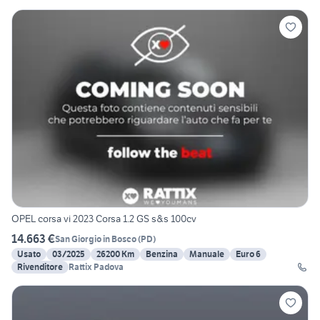
OPEL corsa vi 2023 Corsa 1.2 GS s&s 100cv
14.663 €
San Giorgio in Bosco
(
PD
)
Usato
03/2025
26200 Km
Benzina
Manuale
Euro 6
Rivenditore
Rattix Padova