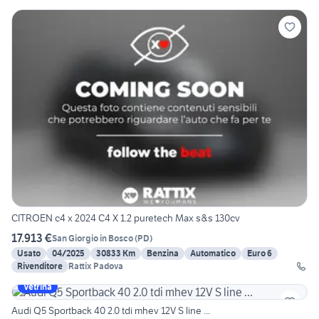
CITROEN c4 x 2024 C4 X 1.2 puretech Max s&s 130cv
17.913 €
San Giorgio in Bosco
(
PD
)
Usato
04/2025
30833 Km
Benzina
Automatico
Euro 6
Rivenditore
Rattix Padova
Vetrina
Audi Q5 Sportback 40 2.0 tdi mhev 12V S line ...