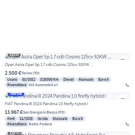
19
Opel Astra Opel 5p 1.7 cdti Cosmo 125cv 92KW ...
2.500 €
Torino
(
TO
)
Usato
01/2012
328000 Km
Diesel
Manuale
Euro 5
Rivenditore
MS Automobili srl
Vetrina
FIAT Pandina III 2024 Pandina 1.0 firefly hybrid I
13.967 €
San Giorgio in Bosco
(
PD
)
Km0
11/2025
Ibrida
Manuale
Euro 6
Rivenditore
Rattix Padova
20