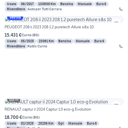
Usato
08/2017
130900 Km
Benzina
Manuale
Euro 6
Rivenditore
Auto per Tutti Carrara
Vetrina
PEUGEOT 208 ii 2023 208 1.2 puretech Allure s&s 10
15.431 €
Curno
(
BG
)
Usato
05/2025
23091 Km
Benzina
Manuale
Euro 6
Rivenditore
Rattix Curno
25
RENAULT captur ii 2024 Captur 1.0 eco-g Evolution
18.700 €
Curno
(
BG
)
Usato
02/2025
20206 Km
Gpl
Manuale
Euro 6