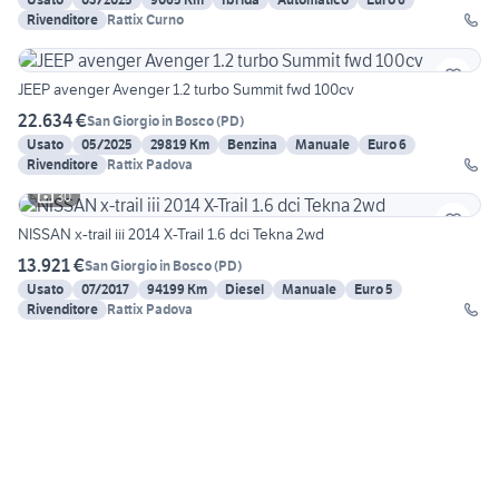
Rivenditore
Rattix Curno
JEEP avenger Avenger 1.2 turbo Summit fwd 100cv
22.634 €
San Giorgio in Bosco
(
PD
)
Usato
05/2025
29819 Km
Benzina
Manuale
Euro 6
Rivenditore
Rattix Padova
30
NISSAN x-trail iii 2014 X-Trail 1.6 dci Tekna 2wd
13.921 €
San Giorgio in Bosco
(
PD
)
Usato
07/2017
94199 Km
Diesel
Manuale
Euro 5
Rivenditore
Rattix Padova