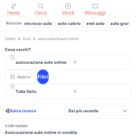
Home
Cerca
Vendi
Messaggi
microcar auto
auto cabrio
enel auto
auto grandin
Ricerche
Subito
Auto
assicurazione auto online
Cosa cerchi?
Filtri
Auto
Salva ricerca
Dal più recente
4.246 risultati
Assicurazione auto online in vendita