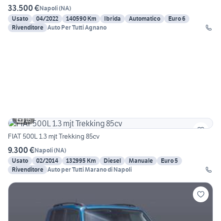
33.500 €
Napoli
(
NA
)
Usato
04/2022
140590 Km
Ibrida
Automatico
Euro 6
Rivenditore
Auto Per Tutti Agnano
16
FIAT 500L 1.3 mjt Trekking 85cv
9.300 €
Napoli
(
NA
)
Usato
02/2014
132995 Km
Diesel
Manuale
Euro 5
Rivenditore
Auto per Tutti Marano di Napoli