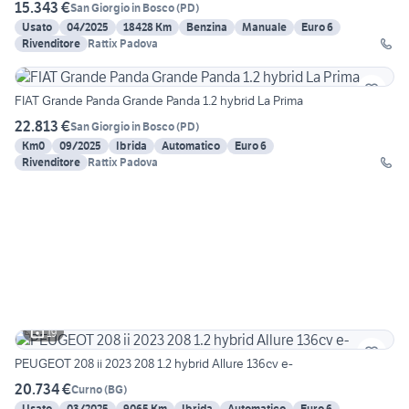
15.343 €
San Giorgio in Bosco
(
PD
)
Usato
04/2025
18428 Km
Benzina
Manuale
Euro 6
Rivenditore
Rattix Padova
FIAT Grande Panda Grande Panda 1.2 hybrid La Prima
22.813 €
San Giorgio in Bosco
(
PD
)
Km0
09/2025
Ibrida
Automatico
Euro 6
Rivenditore
Rattix Padova
19
PEUGEOT 208 ii 2023 208 1.2 hybrid Allure 136cv e-
20.734 €
Curno
(
BG
)
Usato
03/2025
9065 Km
Ibrida
Automatico
Euro 6