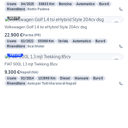
Usato
04/2025
30833 Km
Benzina
Automatico
Euro 6
Rivenditore
Rattix Padova
24
Volkswagen Golf 1.4 tsi eHybrid Style 204cv dsg
22.900 €
Parma
(
PR
)
Usato
02/2022
55000 Km
Ibrida
Automatico
Euro 6
Rivenditore
Scai Motor
Vetrina
FIAT 500L 1.3 mjt Trekking 85cv
9.300 €
Napoli
(
NA
)
Usato
02/2014
132995 Km
Diesel
Manuale
Euro 5
Rivenditore
Auto per Tutti Marano di Napoli