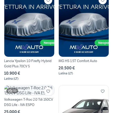
Lancia Ypsilon 1.0 Firefly Hybrid
MG HS 1.5T Comfort Auto
Gold Plus 70CV 5
20.500 €
10.900 €
Latina
(
LT
)
Latina
(
LT
)
20
Volkswagen T-Roc 2.0 Tdi 150CV
DSG Life - IVA ESPO
25.000 €