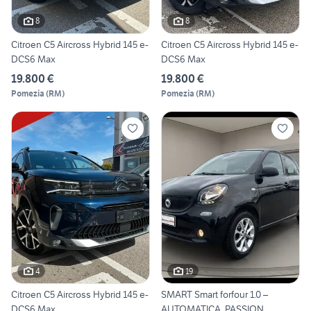
8
8
Citroen C5 Aircross Hybrid 145 e-
Citroen C5 Aircross Hybrid 145 e-
DCS6 Max
DCS6 Max
19.800 €
19.800 €
Pomezia
(
RM
)
Pomezia
(
RM
)
4
19
Citroen C5 Aircross Hybrid 145 e-
SMART Smart forfour 1.0 –
DCS6 Max
AUTOMATICA, PASSION