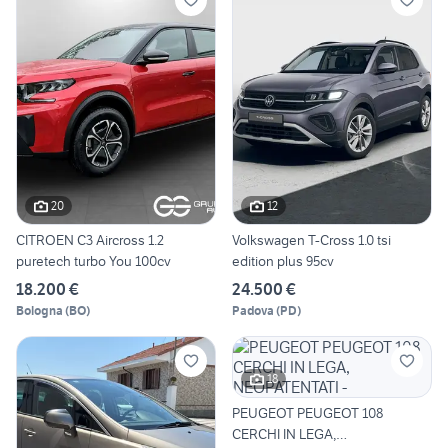
20
12
CITROEN C3 Aircross 1.2
Volkswagen T-Cross 1.0 tsi
puretech turbo You 100cv
edition plus 95cv
18.200 €
24.500 €
Bologna
(
BO
)
Padova
(
PD
)
18
PEUGEOT PEUGEOT 108
CERCHI IN LEGA,