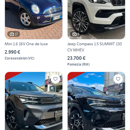
17
9
Mini 1.6 16V One de luxe
Jeep Compass 1.5 SUMMIT 130
CV MHEV
2.990 €
23.700 €
Caresanablot
(
VC
)
Pomezia
(
RM
)