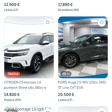
13.900 €
17.890 €
Latina
(
LT
)
Scandiano
(
RE
)
14
Vetrina
CITROEN C5 Aircross 1.6
FORD Kuga 2.5 HEV 225cv 2WD
puretech Shine s&s 180cv e
ST Line CVT EU6
14.800 €
20.500 €
Padova
(
PD
)
Latina
(
LT
)