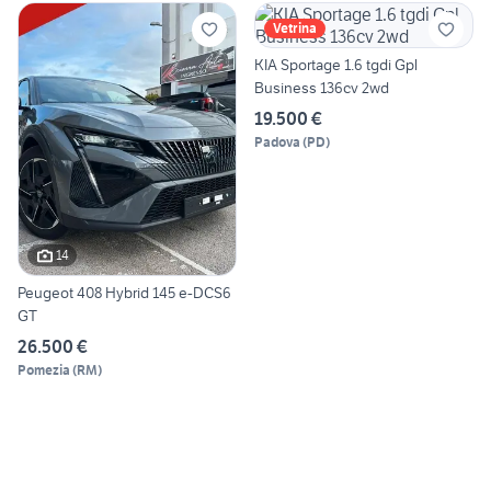
Vetrina
KIA Sportage 1.6 tgdi Gpl
Business 136cv 2wd
19.500 €
Padova
(
PD
)
14
Peugeot 408 Hybrid 145 e-DCS6
GT
26.500 €
Pomezia
(
RM
)