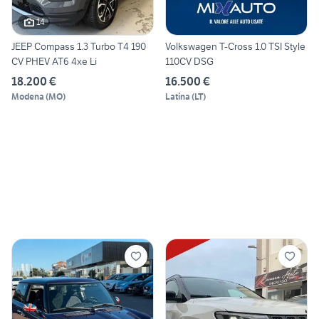
14
JEEP Compass 1.3 Turbo T4 190
Volkswagen T-Cross 1.0 TSI Style
CV PHEV AT6 4xe Li
110CV DSG
18.200 €
16.500 €
Modena
(
MO
)
Latina
(
LT
)