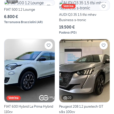
13
Vetrina
FIAT 500 1.2 Lounge
AUDI Q3 35 1.5 tfsi mhev
6.800 €
Business s-tronic
Terranuova Bracciolini
(
AR
)
19.500 €
Padova
(
PD
)
20
Vetrina
FIAT 600 Hybrid La Prima Hybrid
Peugeot 208 1.2 puretech GT
110cv
s&s 100cv