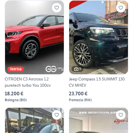
9
Vetrina
CITROEN C3 Aircross 1.2
Jeep Compass 1.5 SUMMIT 130
puretech turbo You 100cv
CV MHEV
18.200 €
23.700 €
Bologna
(
BO
)
Pomezia
(
RM
)