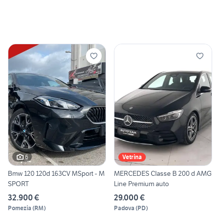
6
Vetrina
Bmw 120 120d 163CV MSport - M
MERCEDES Classe B 200 d AMG
SPORT
Line Premium auto
32.900 €
29.000 €
Pomezia
(
RM
)
Padova
(
PD
)