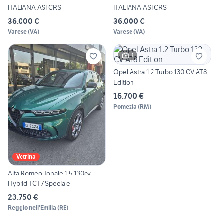
ITALIANA ASI CRS
ITALIANA ASI CRS
36.000 €
36.000 €
Varese
(
VA
)
Varese
(
VA
)
3
Opel Astra 1.2 Turbo 130 CV AT8
Edition
16.700 €
Pomezia
(
RM
)
Vetrina
Alfa Romeo Tonale 1.5 130cv
Hybrid TCT7 Speciale
23.750 €
Reggio nell'Emilia
(
RE
)