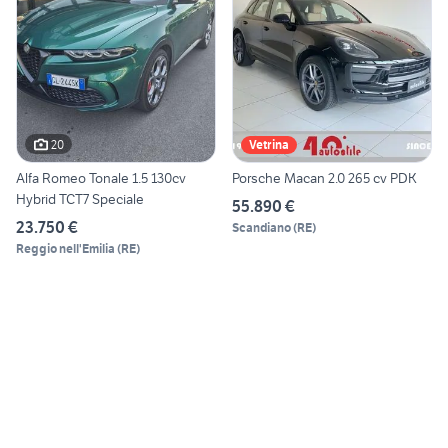
20
Vetrina
Alfa Romeo Tonale 1.5 130cv
Porsche Macan 2.0 265 cv PDK
Hybrid TCT7 Speciale
55.890 €
23.750 €
Scandiano
(
RE
)
Reggio nell'Emilia
(
RE
)