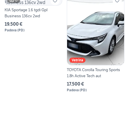
12
KIA Sportage 1.6 tgdi Gpl
Business 136cv 2wd
19.500 €
Padova
(
PD
)
Vetrina
TOYOTA Corolla Touring Sports
1.8h Active Tech aut
17.500 €
Padova
(
PD
)