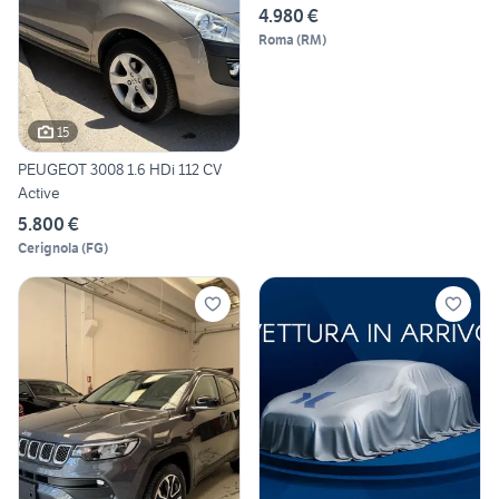
NEOPATENTATI -
4.980 €
Roma
(
RM
)
15
PEUGEOT 3008 1.6 HDi 112 CV
Active
5.800 €
Cerignola
(
FG
)