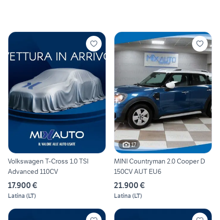
17
Volkswagen T-Cross 1.0 TSI
MINI Countryman 2.0 Cooper D
Advanced 110CV
150CV AUT EU6
17.900 €
21.900 €
Latina
(
LT
)
Latina
(
LT
)