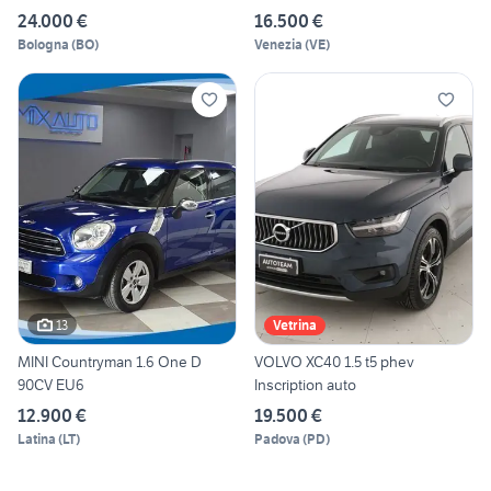
24.000 €
16.500 €
Bologna
(
BO
)
Venezia
(
VE
)
13
Vetrina
MINI Countryman 1.6 One D
VOLVO XC40 1.5 t5 phev
90CV EU6
Inscription auto
12.900 €
19.500 €
Latina
(
LT
)
Padova
(
PD
)