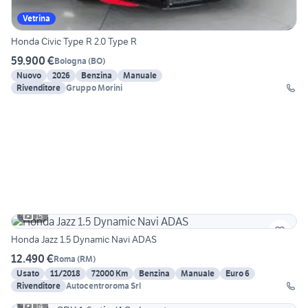
Vetrina
Honda Civic Type R 2.0 Type R
59.900 €
Bologna
(
BO
)
Nuovo
2026
Benzina
Manuale
Rivenditore
Gruppo Morini
15
Honda Jazz 1.5 Dynamic Navi ADAS
12.490 €
Roma
(
RM
)
Usato
11/2018
72000 Km
Benzina
Manuale
Euro 6
Rivenditore
Autocentroroma Srl
14