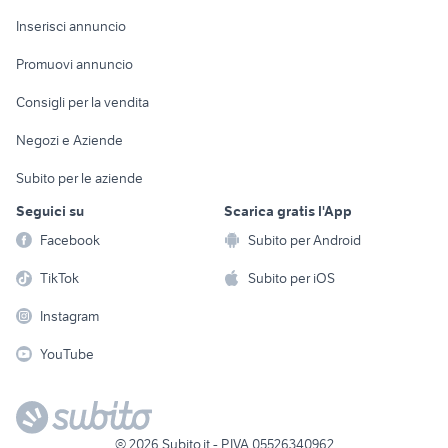
Arredamento e
Console e
Accessori per
Casalinghi
Inserisci annuncio
Videogiochi
animali
Elettrodomestici
Promuovi annuncio
Audio/Video
Musica e Film
Giardino e Fai da te
Consigli per la vendita
Fotografia
Libri e Riviste
Abbigliamento e
Negozi e Aziende
Telefonia
Strumenti Musicali
Accessori
Subito per le aziende
Sports
Tutto per i bambini
Seguici su
Scarica gratis l'App
Biciclette
Facebook
Subito per Android
Collezionismo
TikTok
Subito per iOS
Instagram
YouTube
©
2026
Subito.it - P.IVA 05526340962