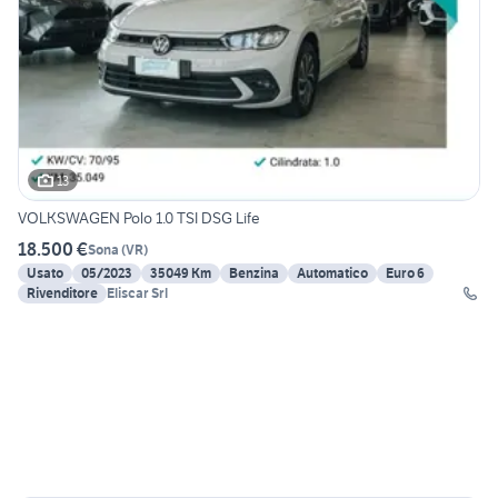
13
VOLKSWAGEN Polo 1.0 TSI DSG Life
18.500 €
Sona
(
VR
)
Usato
05/2023
35049 Km
Benzina
Automatico
Euro 6
Rivenditore
Eliscar Srl