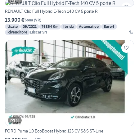
10
RENAULT Clio Full Hybrid E-Tech 140 CV 5 porte R
13.900 €
Sona
(
VR
)
Usato
09/2021
76854 Km
Ibrida
Automatico
Euro 6
Rivenditore
Eliscar Srl
15
FORD Puma 1.0 EcoBoost Hybrid 125 CV S&S ST-Line