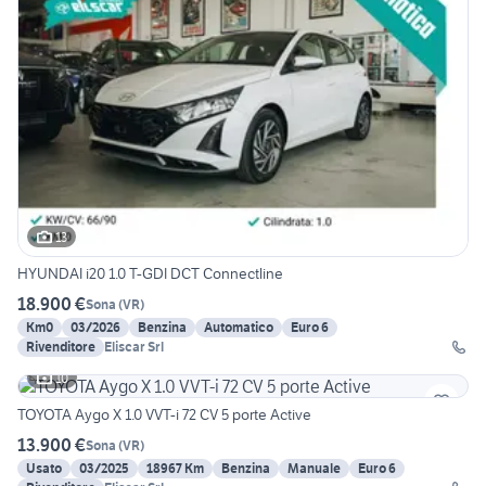
13
HYUNDAI i20 1.0 T-GDI DCT Connectline
18.900 €
Sona
(
VR
)
Km0
03/2026
Benzina
Automatico
Euro 6
Rivenditore
Eliscar Srl
10
TOYOTA Aygo X 1.0 VVT-i 72 CV 5 porte Active
13.900 €
Sona
(
VR
)
Usato
03/2025
18967 Km
Benzina
Manuale
Euro 6