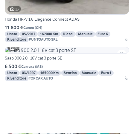
15
Honda HR-V 1.6 Elegance Connect ADAS
11.800 €
Cuneo
(
CN
)
Usato
05/2017
162000 Km
Diesel
Manuale
Euro 6
Rivenditore
PUNTOAUTO SRL
9
Saab 900 2.0 i 16V cat 3 porte SE
6.500 €
Carrara
(
MS
)
Usato
03/1997
165000 Km
Benzina
Manuale
Euro 1
Rivenditore
TOPCAR AUTO