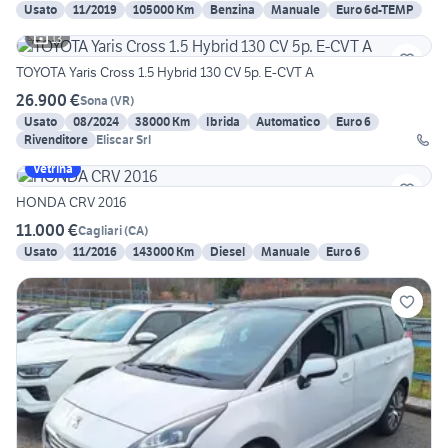
Usato
11/2019
105000 Km
Benzina
Manuale
Euro 6d-TEMP
13
TOYOTA Yaris Cross 1.5 Hybrid 130 CV 5p. E-CVT A
26.900 €
Sona
(
VR
)
Usato
08/2024
38000 Km
Ibrida
Automatico
Euro 6
Rivenditore
Eliscar Srl
Vetrina
HONDA CRV 2016
11.000 €
Cagliari
(
CA
)
Usato
11/2016
143000 Km
Diesel
Manuale
Euro 6