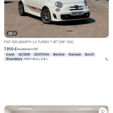
14
FIAT 500 ABARTH 1.4 TURBO T-JET [RIF: 926]
7.950 €
Maddaloni
(
CE
)
Usato
10/2009
233370 Km
Benzina
Manuale
Euro 5
Rivenditore
RENT BULL S.R.L.