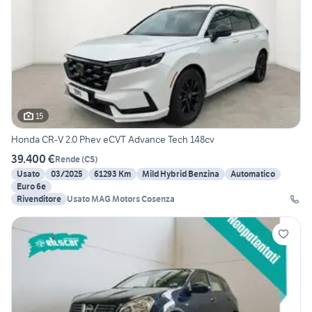
15
Honda CR-V 2.0 Phev eCVT Advance Tech 148cv
39.400 €
Rende
(
CS
)
Usato
03/2025
61293 Km
Mild Hybrid Benzina
Automatico
Euro 6e
Rivenditore
Usato MAG Motors Cosenza