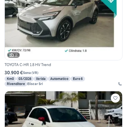
12
TOYOTA C-HR 1.8 HV Trend
30.900 €
Sona
(
VR
)
Km0
03/2026
Ibrida
Automatico
Euro 6
Rivenditore
Eliscar Srl