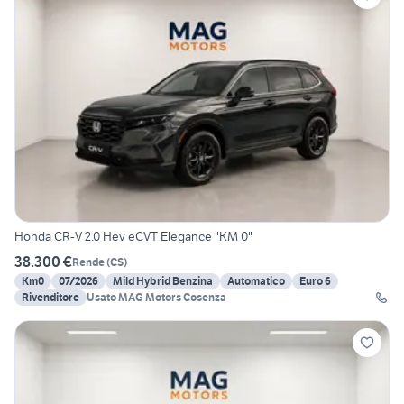
Honda CR-V 2.0 Hev eCVT Elegance "KM 0"
38.300 €
Rende
(
CS
)
Km0
07/2026
Mild Hybrid Benzina
Automatico
Euro 6
Rivenditore
Usato MAG Motors Cosenza