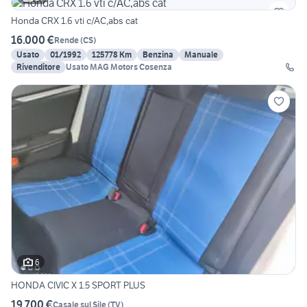
Honda CRX 1.6 vti c/AC,abs cat
16.000 €
Rende
(
CS
)
Usato
01/1992
125778 Km
Benzina
Manuale
Rivenditore
Usato MAG Motors Cosenza
6
HONDA CIVIC X 1.5 SPORT PLUS
19.700 €
Casale sul Sile
(
TV
)