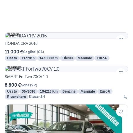
6
HONDA CRV 2016
11.000 €
Cagliari
(
CA
)
Usato
11/2016
143000 Km
Diesel
Manuale
Euro 6
15
SMART ForTwo 70CV 1.0
8.800 €
Sona
(
VR
)
Usato
06/2016
104215 Km
Benzina
Manuale
Euro 6
Rivenditore
Eliscar Srl