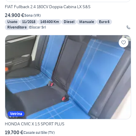
FIAT Fullback 2.4 180CV Doppia Cabina LX S&S
24.900 €
Sona
(
VR
)
Usato
11/2018
145400 Km
Diesel
Manuale
Euro 6
Rivenditore
Eliscar Srl
Vetrina
HONDA CIVIC X 1.5 SPORT PLUS
19.700 €
Casale sul Sile
(
TV
)