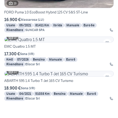
19
FORD Puma 1.0 EcoBoost Hybrid 125 CV S&S ST-Line
16.900 €
Massarosa
(
LU
)
Usato
05/2021
81411 Km
Ibrida
Manuale
Euro 6e
Rivenditore
SUNCAR SPA
13
EMC Quattro 1.5 MT
17.300 €
Sona
(
VR
)
Km0
07/2026
Benzina
Manuale
Euro 6
Rivenditore
Eliscar Srl
22
ABARTH 595 1.4 Turbo T-Jet 165 CV Turismo
18.900 €
Sona
(
VR
)
Usato
04/2021
51038 Km
Benzina
Manuale
Euro 6
Rivenditore
Eliscar Srl