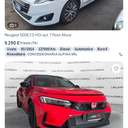
9
Peugeot 5008 2.0 HDi aut. 7 Posti Allure
9.290 €
Trieste
(
TS
)
Usato
03/2014
127000 Km
Diesel
Automatico
Euro 5
Rivenditore
CONCESSIONARIA ALPINA SRL