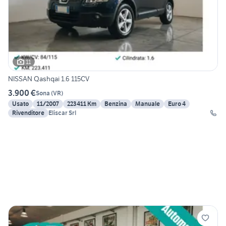
11
NISSAN Qashqai 1.6 115CV
3.900 €
Sona
(
VR
)
Usato
11/2007
223411 Km
Benzina
Manuale
Euro 4
Rivenditore
Eliscar Srl