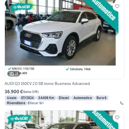
15
AUDI Q3 150CV 2.0 SB tronic Business Advanced
36.900 €
Sona
(
VR
)
Usato
07/2024
34409 Km
Diesel
Automatico
Euro 6
Rivenditore
Eliscar Srl