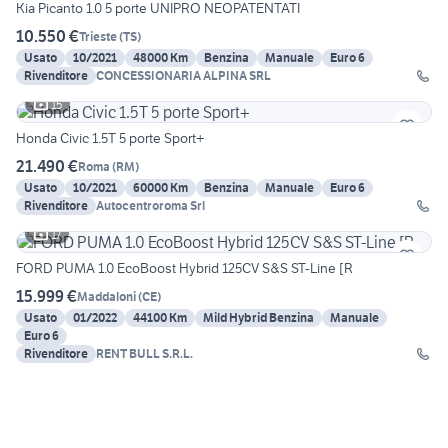
Kia Picanto 1.0 5 porte UNIPRO NEOPATENTATI
10.550 €
Trieste
(
TS
)
Usato
10/2021
48000 Km
Benzina
Manuale
Euro 6
Rivenditore
CONCESSIONARIA ALPINA SRL
15
Honda Civic 1.5T 5 porte Sport+
21.490 €
Roma
(
RM
)
Usato
10/2021
60000 Km
Benzina
Manuale
Euro 6
Rivenditore
Autocentroroma Srl
17
FORD PUMA 1.0 EcoBoost Hybrid 125CV S&S ST-Line [R
15.999 €
Maddaloni
(
CE
)
Usato
01/2022
44100 Km
Mild Hybrid Benzina
Manuale
Euro 6
Rivenditore
RENT BULL S.R.L.