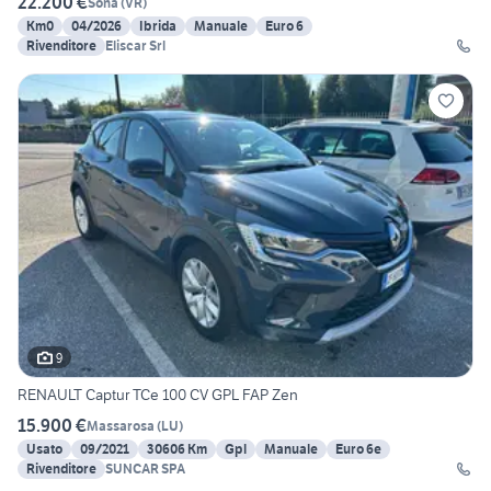
22.200 €
Sona
(
VR
)
Km0
04/2026
Ibrida
Manuale
Euro 6
Rivenditore
Eliscar Srl
9
RENAULT Captur TCe 100 CV GPL FAP Zen
15.900 €
Massarosa
(
LU
)
Usato
09/2021
30606 Km
Gpl
Manuale
Euro 6e
Rivenditore
SUNCAR SPA